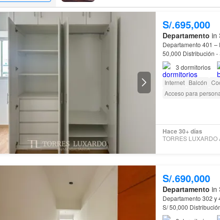
S/.695,000
Departamento
in 
Departamento 401 – Fl
50,000 Distribución - Sala comedor con excelente iluminación natural San Luis Además,
estarás muy cerca de
3
dormitorios
Internet
Balcón
Co
Acceso para person
Hace 30+ días
S/.690,000
Departamento
in 
Departamento 302 y 40
S/ 50,000 Distribución - Sala comedor con excelente iluminación San Luis Además,
estarás muy cerca de