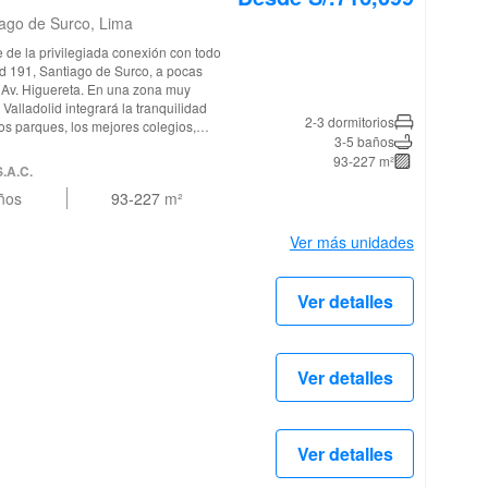
iago de Surco, Lima
id 191, Santiago de Surco, a pocas
a Av. Higuereta. En una zona muy
Valladolid integrará la tranquilidad
2-3 dormitorios
os parques, los mejores colegios,
3-5 baños
 extensión natural de su día a día.
93-227 m²
ir los recuerdos más valiosos de su
S.A.C.
odidad de siempre tenerlo todo cerca.
ños
93-227
m²
Ver más unidades
Ver detalles
Ver detalles
Ver detalles