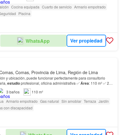
alcón
Cocina equipada
Cuarto de servicio
Armario empotrado
Seguridad
Piscina
Ver propiedad
WhatsApp
Comas, Comas, Provincia de Lima, Región de Lima
ción y ubicación, puede funcionar perfectamente para consultorio
aria,
estudio
profesional, oficina administrativa ✅
Área
: 110 m² ✅ 2
ños completos ✅ Amplia sala –…
3
baños
110 m²
ua
Armario empotrado
Gas natural
Sin amoblar
Terraza
Jardín
as con discapacidad
Ver propiedad