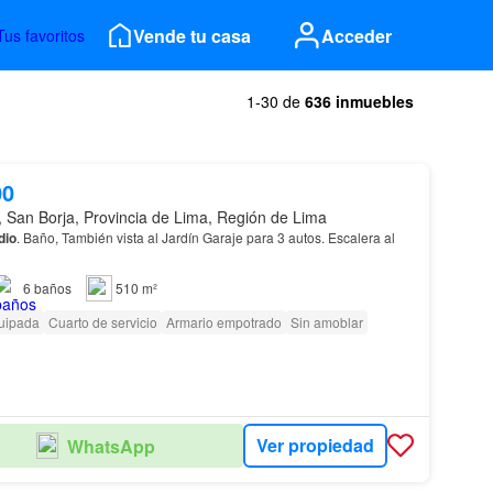
Vende tu casa
Acceder
Tus favoritos
1-30 de
636 inmuebles
00
, San Borja, Provincia de Lima, Región de Lima
dio
. Baño, También vista al Jardín Garaje para 3 autos. Escalera al
6
baños
510 m²
uipada
Cuarto de servicio
Armario empotrado
Sin amoblar
Ver propiedad
WhatsApp