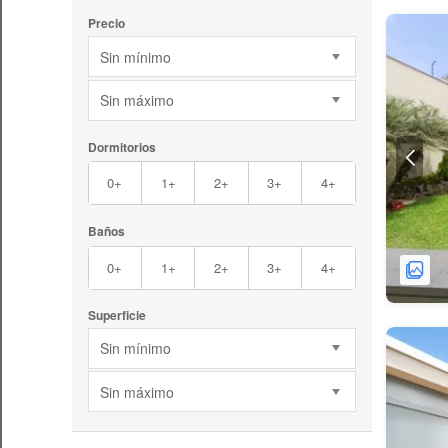
Precio
Sin mínimo
Sin máximo
Dormitorios
0+
1+
2+
3+
4+
Baños
0+
1+
2+
3+
4+
Superficie
Sin mínimo
Sin máximo