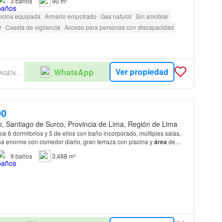
3
baños
90 m²
ocina equipada
Armario empotrado
Gas natural
Sin amoblar
r
Caseta de vigilancia
Acceso para personas con discapacidad
Ver propiedad
WhatsApp
TORRES LUXARDO AGENCIA INMOBILIARIA
00
o, Santiago de Surco, Provincia de Lima, Región de Lima
ece 6 dormitorios y 5 de ellos con baño incorporado, múltiples salas,
cina enorme con comedor diario, gran terraza con piscina y
área
de
9
baños
3,488 m²