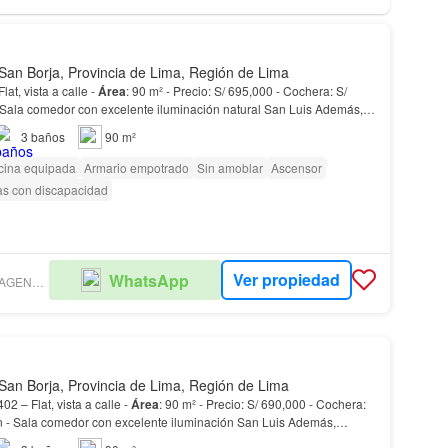
San Borja, Provincia de Lima, Región de Lima
at, vista a calle -
Área
: 90 m² - Precio: S/ 695,000 - Cochera: S/
: - Jockey Plaza - La Rambla…
3
baños
90 m²
cina equipada
Armario empotrado
Sin amoblar
Ascensor
as con discapacidad
Ver propiedad
WhatsApp
TORRES LUXARDO AGENCIA INMOBILIARIA
San Borja, Provincia de Lima, Región de Lima
2 – Flat, vista a calle -
Área
: 90 m² - Precio: S/ 690,000 - Cochera:
: - Jockey Plaza - La Rambla - C…