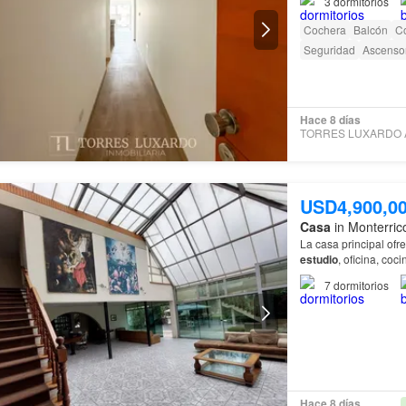
3
dormitorios
Cochera
Balcón
C
Seguridad
Ascenso
Hace 8 días
USD4,900,0
Casa
in Monterric
La casa principal ofr
estudio
, oficina, co
servicio completa.…
7
dormitorios
Hace 8 días