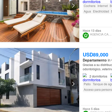
Cochera
Internet
B
Agua
Electricidad
Hace 13 días
AGENCIA CASA VERA
USD89,000
Departamento
in 
Gracias a su distribu
odontológico, veterin
habitaciones ✅ 3 ba
2
dormitorios
Patio
Tanque de ag
Acceso para person
Hace 5 días