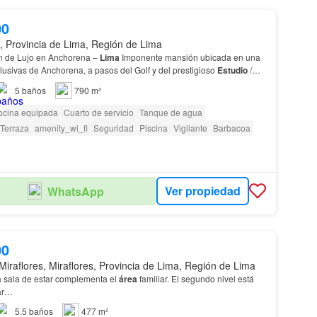
00
o, Provincia de Lima, Región de Lima
n de Lujo en Anchorena –
Lima
Imponente mansión ubicada en una
usivas de Anchorena, a pasos del Golf y del prestigioso
Estudio
/
iente
Estudio
con escritorio de gra…
5
baños
790 m²
ocina equipada
Cuarto de servicio
Tanque de agua
Terraza
amenity_wi_fi
Seguridad
Piscina
Vigilante
Barbacoa
Ver propiedad
WhatsApp
00
Miraflores, Miraflores, Provincia de Lima, Región de Lima
sala de estar complementa el
área
familiar. El segundo nivel está
tar…
5.5
baños
477 m²