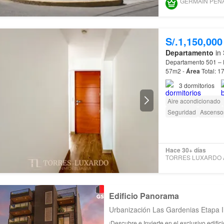
S/.1,150,000
Departamento
in 
Departamento 501 – Du
57m2 -
Área
Total: 1
muy cerca de: - Jock
3
dormitorios
Aire acondicionado
Seguridad
Ascenso
Hace 30+ días
Edificio Panorama
Urbanización Las Gardenias Etapa I
¡Descubre e Invierte en el exclusivo edifi