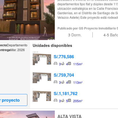
departamentos tipo flat y dúplex desde 1
ubicación estratégica en la Calle Franci
Gardenias, en el Distrito de Santiago de S
Velazco Astete) Este proyecto está rodeado de hermosos parques recreativos y
zonas exclusivas. Cuenta con una amplia d
este edificio ofrece una excelente iluminación y v
Publicado por GS Proyecto Inmobiliario 
inmobiliaria cuenta con sala comedor, bañ
3
Dorm.
4-5
Bañ
BBQ, opciones de cocina cerrada o abierta
de granito y cuarzo, patio lavandería, cuar
y 3 dormitorios con amplios closets, el pri
yecto
Departamento
Unidades disponibles
otros 2 dormitorios comparten un baño secundario Todos los 
entrega
Mar. 2026
cuentan con uno o dos estacionamientos y 
S/.776,586
¡Te invitamos a visitar nuestra caseta de 
N°128, Urbanización Las Gardenias, en el 
3
4
115m²
de la Cuadra 20 de la Av. Velazco Astete)
para conocer más sobre esta gran oportun
S/.759,704
3
4
113m²
S/.1,181,762
r proyecto
3
5
205m²
ALTA VISTA