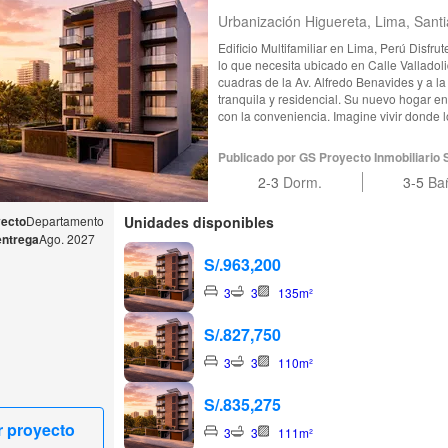
Urbanización Higuereta, Lima, Sant
Edificio Multifamiliar en Lima, Perú Disfrute de la privilegiada conexión con todo
lo que necesita ubicado en Calle Valladol
cuadras de la Av. Alfredo Benavides y a l
tranquila y residencial. Su nuevo hogar en 
con la conveniencia. Imagine vivir donde l
centros comerciales y restaurantes son una
Esta es la ubicación perfecta para constru
Publicado por GS Proyecto Inmobiliario 
familia, con la ciudad a sus pies y la com
2-3
Dorm.
3-5
Ba
yecto
Departamento
Unidades disponibles
entrega
Ago. 2027
S/.963,200
3
3
135m²
S/.827,750
3
3
110m²
S/.835,275
r proyecto
3
3
111m²