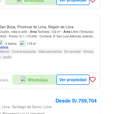
WhatsApp
GERMAIN PEÑA SANDOVAL
San Borja, Provincia de Lima, Región de Lima
plex, vista a calle -
Área
Techada: 122 m² -
Área
Libre (Terrazas):
79m2 - Precio: S/ 1,115,000 - Cochera: S/ San Luis Además, estarás
ey Plaza - La Rambla - Centro…
4
baños
179 m²
Balcón
Cocina equipada
Vista panorámica
Sin amoblar
Terraza
r
Jardín
Ver propiedad
WhatsApp
TORRES LUXARDO AGENCIA INMOBILIARIA
Desde S/.759,704
, Lima, Santiago de Surco, Lima
cio “Panorama”! con 11 exclusivos