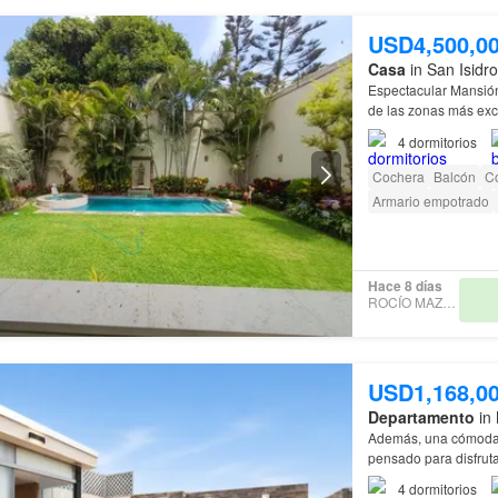
USD4,500,0
Casa
in San Isidr
Espectacular Mansió
de las zonas más excl
Dormitorio independ
4
dormitorios
Cochera
Balcón
C
Armario empotrado
Hace 8 días
ROCÍO MAZZETTI
USD1,168,0
Departamento
in 
Además, una cómoda 
pensado para disfru
4
dormitorios