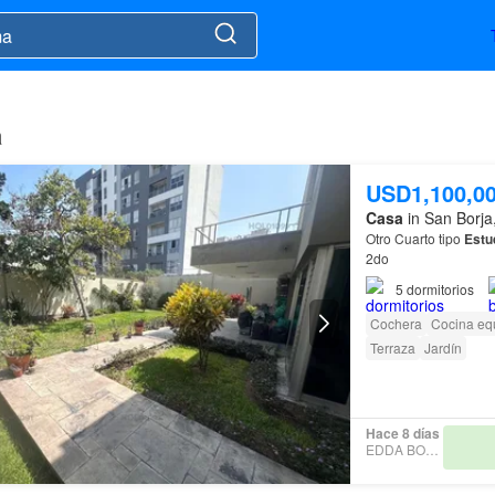
a
USD1,100,0
Casa
in San Borja
Otro Cuarto tipo
Estu
2do
5
dormitorios
Cochera
Cocina eq
Terraza
Jardín
Hace 8 días
EDDA BOBBIO