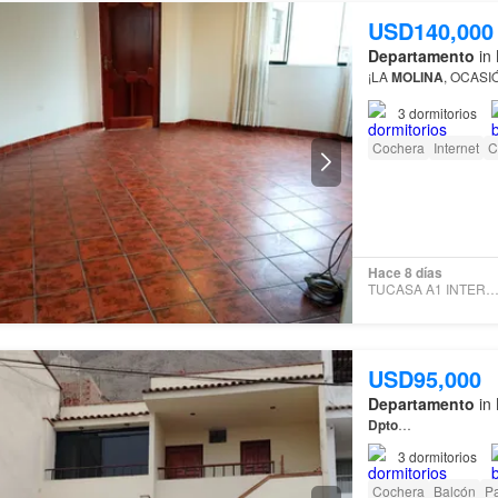
USD140,000
Departamento
in 
¡LA
MOLINA
3
dormitorios
Cochera
Internet
C
Hace 8 días
TUCASA A1 INTERNACION
USD95,000
Departamento
in 
Dpto
…
3
dormitorios
Cochera
Balcón
Pa