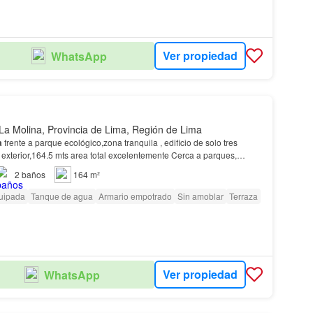
Ver propiedad
WhatsApp
La Molina, Provincia de Lima, Región de Lima
a
frente a parque ecológico,zona tranquila , edificio de solo tres
 exterior,164.5 mts area total excelentemente Cerca a parques,
 comisaria, Iglesia, Universidad…
2
baños
164 m²
uipada
Tanque de agua
Armario empotrado
Sin amoblar
Terraza
Ver propiedad
WhatsApp