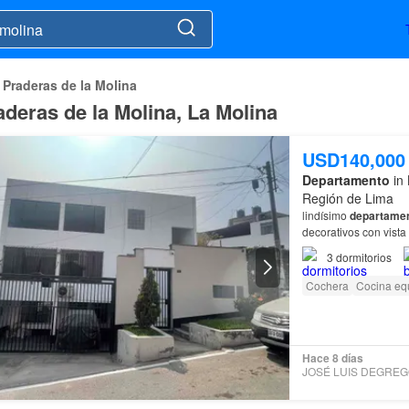
 Praderas de la Molina
deras de la Molina, La Molina
USD140,000
Departamento
in 
Región de Lima
lindísimo
departame
decorativos con vista 
3
dormitorios
Cochera
Cocina eq
Hace 8 días