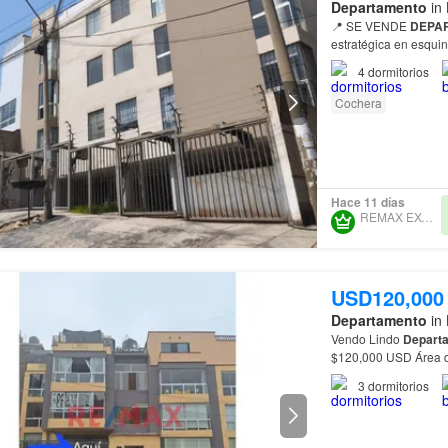
Departamento
in 
📍 SE VENDE
DEPA
estratégica en esquin
Dirección: Calle Río 
4
dormitorios
Cochera
Hace 11 días
REMAX EXCLUSIVE
USD120,000
Departamento
in 
Vendo Lindo
Depart
$120,000 USD Área de
convenciones las
pr
3
dormitorios