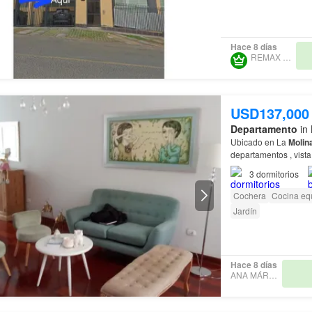
Hace 8 días
REMAX SPAZIO
USD137,000
Departamento
in 
Ubicado en La
Molin
departamentos , vista
colegios Jean Piaget,
3
dormitorios
Cochera
Cocina eq
Jardín
Hace 8 días
ANA MÁRQUEZ