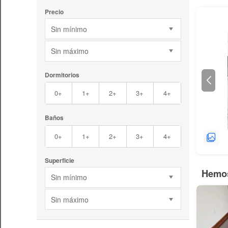
Precio
Sin mínimo
Sin máximo
Dormitorios
0+
1+
2+
3+
4+
Baños
0+
1+
2+
3+
4+
Superficie
Hemos
Sin mínimo
Sin máximo