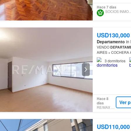
Hace 7 días
SOCIOS INMOBI
USD130,000
Departamento
in 
VENDO
DEPARTAM
AIRES + COCHERA 
DEPARTAMENTO
DE
3
dormitorios
*** Cochera…
Hace 8
Ver 
días
RE/MAX PRO
USD110,000