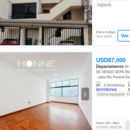
Vigilante
Hace 8 días
Ver
ANA MÁRQUEZ
USD87,000
Departamento
in 
SE VENDE DEPA EN
- calle Rio Paraná Detalles: - 72.3 m2 + 19.8 m2 (asignados como área común) - Salón -
vista interna - Piso 
2
dormitorios
Cocina equipada
Cu
Hace 30+ días
HONNE INMOBILIARIA