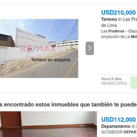
USD210,000
Terreno
in Las Pra
de Lima
Las
Praderas
– Etapa 3 ¿Buscas una inversión segura en una de
proyección de La
Mol
mayor valorización) 
Hace 8 días
RE/MAX DREAMS PE
 encontrado estos inmuebles que también te pueden
USD112,000
Departamento
in 
ACOGEDOR
DEPAR