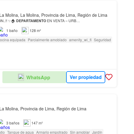
La Molina, La Molina, Provincia de Lima, Región de Lima
, OCASIÓN..!! ✨🏠
DEPARTAMENTO
EN VENTA – URB…
1
baño
128 m²
ocina equipada
Parcialmente amoblado
amenity_wi_fi
Seguridad
Ver propiedad
WhatsApp
AL
La Molina, Provincia de Lima, Región de Lima
3
baños
147 m²
tio
Tanque de agua
Armario empotrado
Sin amoblar
Jardín