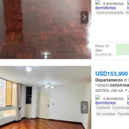
3
dormitorios
Cocina equipada
S
Hace 12
días
ELVIRA MUÑIZ
USD153,900
Departamento
in 
*VENDO
DEPARTA
AZOTEA 📐9
4
dormitorios
Cochera
Cocina eq
Sin amoblar
Permit