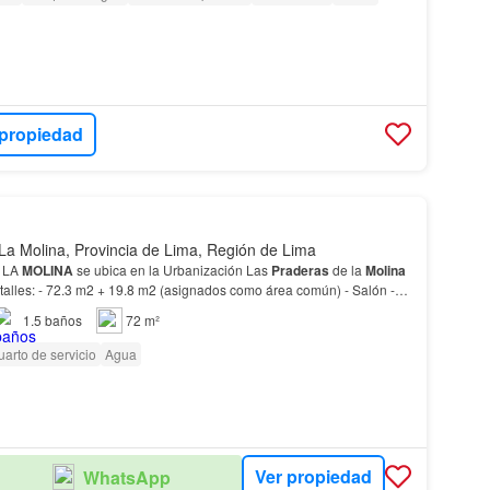
 propiedad
La Molina, Provincia de Lima, Región de Lima
 LA
MOLINA
se ubica en la Urbanización Las
Praderas
de la
Molina
2 - cocina cerrada remodelada - 1…
1.5
baños
72 m²
arto de servicio
Agua
Ver propiedad
WhatsApp