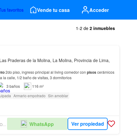
Vende tu casa
Acceder
Tus favoritos
1-2 de
2 inmuebles
Las Praderas de la Molina, La Molina, Provincia de Lima,
nto
2do piso, ingreso principal al living comedor con
pisos
cerámicos
a la calle, 1/2 baño de visitas, 3 dormitorios
3
baños
116 m²
uipada
Armario empotrado
Sin amoblar
Ver propiedad
WhatsApp
JOSÉ LUIS DEGREGORI QUIMPER