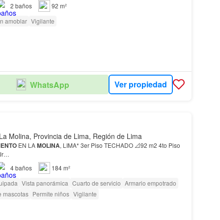
2
baños
92 m²
in amoblar
Vigilante
Ver propiedad
WhatsApp
La Molina, Provincia de Lima, Región de Lima
MENTO
EN LA
MOLINA
, LIMA* 3er Piso TECHADO 📐92 m2 4to Piso
2 m2 📍 Jr…
4
baños
184 m²
uipada
Vista panorámica
Cuarto de servicio
Armario empotrado
e mascotas
Permite niños
Vigilante