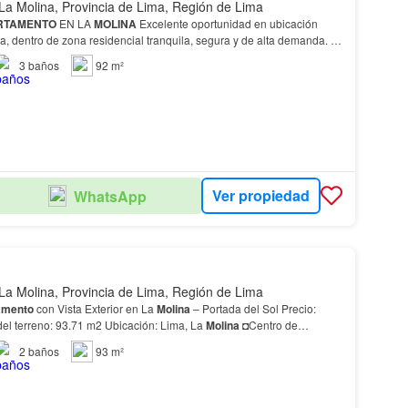
La Molina, Provincia de Lima, Región de Lima
RTAMENTO
EN LA
MOLINA
Excelente oportunidad en ubicación
a, dentro de zona residencial tranquila, segura y de alta demanda. 📍
Paraná, cuadra 2,
Dpto
…
3
baños
92 m²
Ver propiedad
WhatsApp
La Molina, Provincia de Lima, Región de Lima
amento
con Vista Exterior en La
Molina
– Portada del Sol Precio:
l terreno: 93.71 m2 Ubicación: Lima, La
Molina
◘Centro de
aderas
, Plaza biblioteca de la
molina
su…
2
baños
93 m²