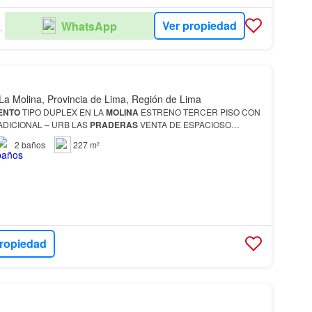
Ver propiedad
WhatsApp
LIARIOS
La Molina, Provincia de Lima, Región de Lima
ENTO
TIPO DUPLEX EN LA
MOLINA
ESTRENO TERCER PISO CON
ADICIONAL – URB LAS
PRADERAS
VENTA DE ESPACIOSO
 ESTRENO Aires con conexiones y ductos listos para construcción.
2
baños
227 m²
propiedad