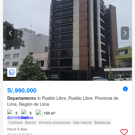
S/.990,000
Departamento
in Pueblo Libre, Pueblo Libre, Provincia de
Lima, Región de Lima
3
3
150 m²
Cochera
Balcón
Armario empotrado
Gas natural
Barbacoa
Hace 9 días
RE/MAX EXPO