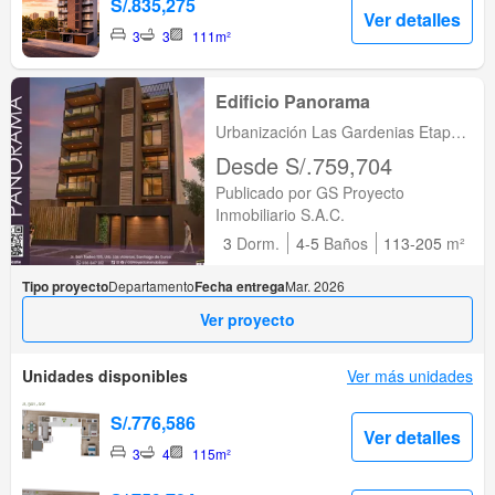
S/.835,275
Ver detalles
3
3
111m²
Edificio Panorama
Urbanización Las Gardenias Etapa
I, Lima, Santiago de Surco, Lima
Desde S/.759,704
Publicado por GS Proyecto
Inmobiliario S.A.C.
3
Dorm.
4-5
Baños
113-205
m²
Tipo proyecto
Departamento
Fecha entrega
Mar. 2026
Ver proyecto
Unidades disponibles
Ver más unidades
S/.776,586
Ver detalles
3
4
115m²