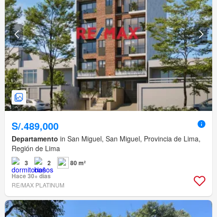
S/.489,000
Departamento
in San Miguel, San Miguel, Provincia de Lima,
Región de Lima
3
2
80 m²
Hace 30+ días
RE/MAX PLATINUM