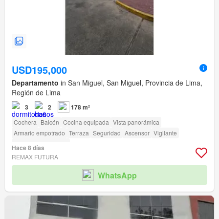
USD195,000
Departamento
in San Miguel, San Miguel, Provincia de Lima,
Región de Lima
3
2
178 m²
Cochera
Balcón
Cocina equipada
Vista panorámica
Armario empotrado
Terraza
Seguridad
Ascensor
Vigilante
Caseta de vigilancia
Hace 8 días
REMAX FUTURA
WhatsApp