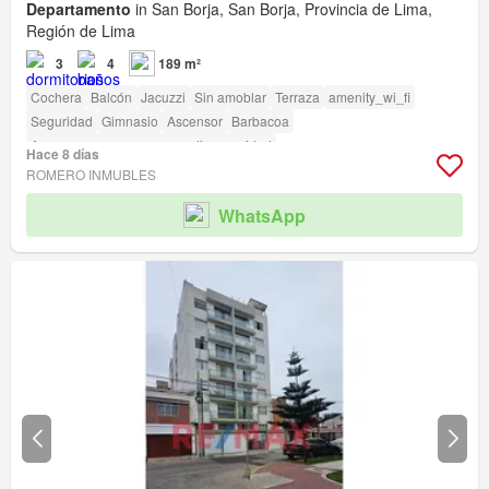
Departamento
in San Borja, San Borja, Provincia de Lima,
Región de Lima
3
4
189 m²
Cochera
Balcón
Jacuzzi
Sin amoblar
Terraza
amenity_wi_fi
Seguridad
Gimnasio
Ascensor
Barbacoa
Acceso para personas con discapacidad
Hace 8 días
ROMERO INMUBLES
WhatsApp