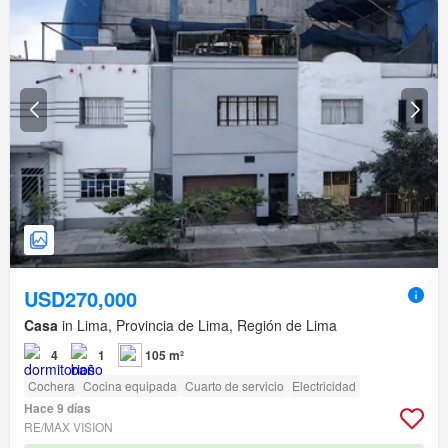
USD270,000
Casa
in Lima, Provincia de Lima, Región de Lima
4
1
105 m²
Cochera
Cocina equipada
Cuarto de servicio
Electricidad
Hace 9 días
RE/MAX VISION