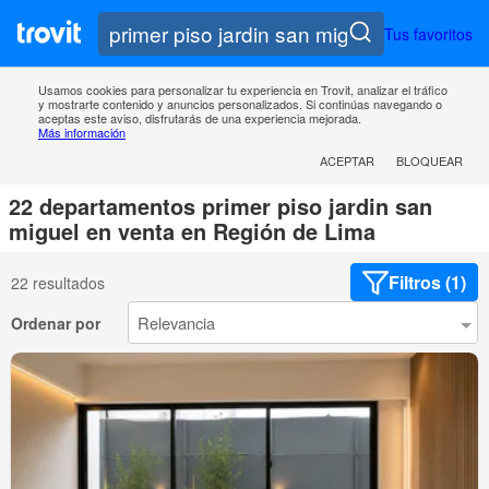
Tus favoritos
Usamos cookies para personalizar tu experiencia en Trovit, analizar el tráfico
y mostrarte contenido y anuncios personalizados. Si continúas navegando o
aceptas este aviso, disfrutarás de una experiencia mejorada.
Más información
ACEPTAR
BLOQUEAR
22 departamentos primer piso jardin san
miguel en venta en Región de Lima
Filtros (1)
22 resultados
Ordenar por