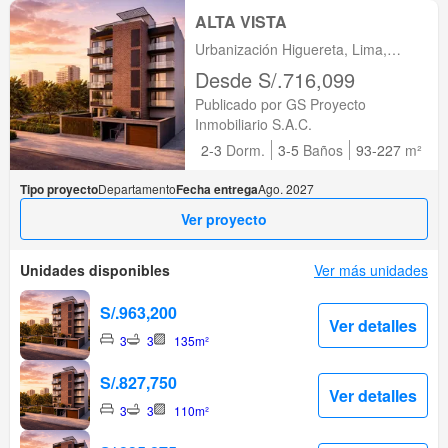
ALTA VISTA
Urbanización Higuereta, Lima,
Santiago de Surco, Lima
Desde S/.716,099
Publicado por GS Proyecto
Inmobiliario S.A.C.
2-3
Dorm.
3-5
Baños
93-227
m²
Tipo proyecto
Departamento
Fecha entrega
Ago. 2027
Ver proyecto
Unidades disponibles
Ver más unidades
S/.963,200
Ver detalles
3
3
135m²
S/.827,750
Ver detalles
3
3
110m²