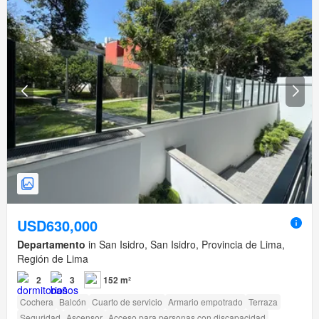
USD630,000
Departamento
in San Isidro, San Isidro, Provincia de Lima,
Región de Lima
2
3
152 m²
Cochera
Balcón
Cuarto de servicio
Armario empotrado
Terraza
Seguridad
Ascensor
Acceso para personas con discapacidad