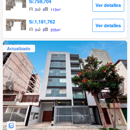
S/.759,704
Ver detalles
3
4
113m²
S/.1,181,762
Ver detalles
3
5
205m²
Actualizado