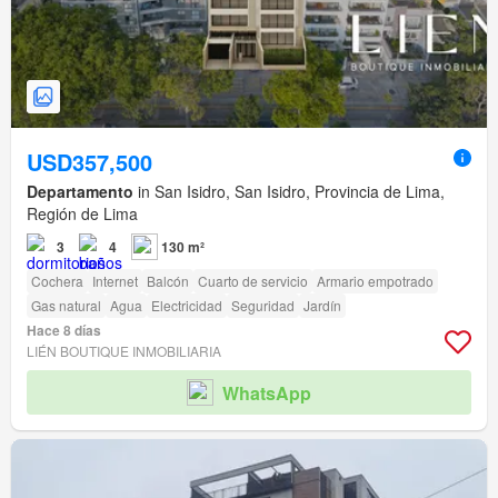
USD357,500
Departamento
in San Isidro, San Isidro, Provincia de Lima,
Región de Lima
3
4
130 m²
Cochera
Internet
Balcón
Cuarto de servicio
Armario empotrado
Gas natural
Agua
Electricidad
Seguridad
Jardín
Hace 8 días
LIÉN BOUTIQUE INMOBILIARIA
WhatsApp