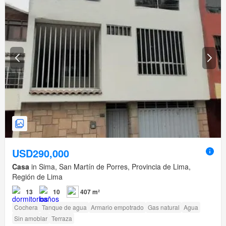
USD290,000
Casa
in Sima, San Martín de Porres, Provincia de Lima,
Región de Lima
13
10
407 m²
Cochera
Tanque de agua
Armario empotrado
Gas natural
Agua
Sin amoblar
Terraza