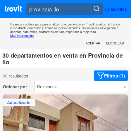
Tus favoritos
Usamos cookies para personalizar tu experiencia en Trovit, analizar el tráfico
y mostrarte contenido y anuncios personalizados. Si continúas navegando o
aceptas este aviso, disfrutarás de una experiencia mejorada.
Más información
ACEPTAR
BLOQUEAR
30 departamentos en venta en Provincia de
Ilo
Filtros (1)
30 resultados
Ordenar por
Actualizado