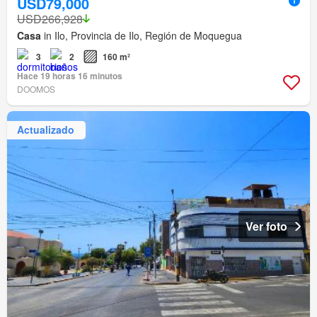
USD79,000
USD266,928
Casa
in Ilo, Provincia de Ilo, Región de Moquegua
3
2
160 m²
Hace 19 horas 16 minutos
DOOMOS
Actualizado
Ver foto