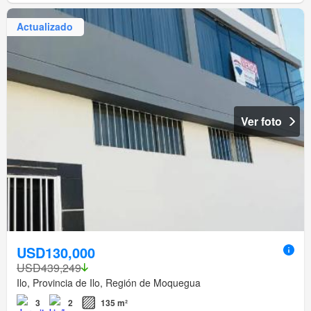
Actualizado
Ver foto
USD130,000
USD439,249
Ilo, Provincia de Ilo, Región de Moquegua
3
2
135 m²