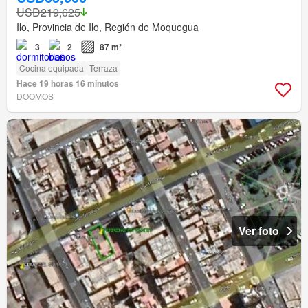
USD219,625
Ilo, Provincia de Ilo, Región de Moquegua
3
2
87 m²
Cocina equipada
Terraza
Hace 19 horas 16 minutos
DOOMOS
Ver foto