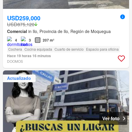
USD259,000
USD875,120
Comercial
in Ilo, Provincia de Ilo, Región de Moquegua
4
3
207 m²
Cochera
Cocina equipada
Cuarto de servicio
Espacio para oficina
Hace 19 horas 16 minutos
DOOMOS
Actualizado
Ver foto