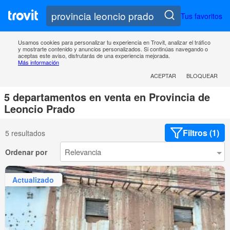
Tus favoritos
Usamos cookies para personalizar tu experiencia en Trovit, analizar el tráfico
y mostrarte contenido y anuncios personalizados. Si continúas navegando o
aceptas este aviso, disfrutarás de una experiencia mejorada.
Más información
ACEPTAR
BLOQUEAR
5 departamentos en venta en Provincia de
Leoncio Prado
Filtros (1)
5 resultados
Ordenar por
Actualizado