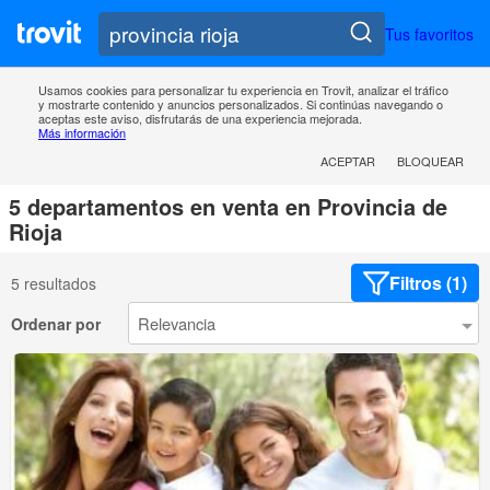
Tus favoritos
Usamos cookies para personalizar tu experiencia en Trovit, analizar el tráfico
y mostrarte contenido y anuncios personalizados. Si continúas navegando o
aceptas este aviso, disfrutarás de una experiencia mejorada.
Más información
ACEPTAR
BLOQUEAR
5 departamentos en venta en Provincia de
Rioja
Filtros (1)
5 resultados
Ordenar por