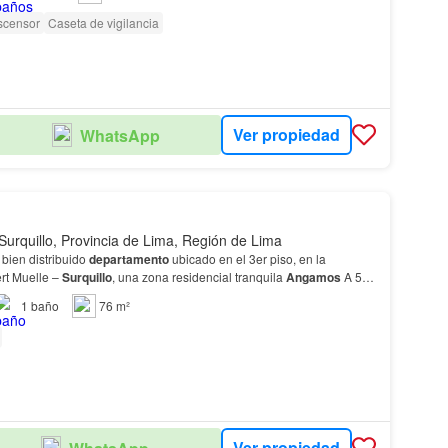
scensor
Caseta de vigilancia
Ver propiedad
WhatsApp
Surquillo, Provincia de Lima, Región de Lima
bien distribuido
departamento
ubicado en el 3er piso, en la
t Muelle –
Surquillo
, una zona residencial tranquila
Angamos
A 5
minutos de la estación Domingo Orué del Metropolitano Cerca…
1
baño
76 m²
Ver propiedad