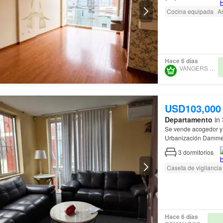
Cocina equipada
A
Hace 6 días
VANGERS HABITAT
USD103,000
Departamento
in 
Se vende acogedor y 
Urbanización Dammer
3
dormitorios
Caseta de vigilancia
Hace 6 días