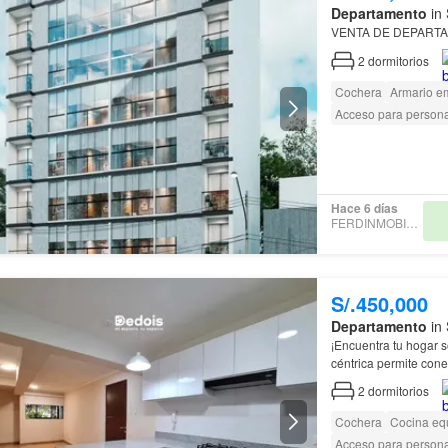
Departamento
in 
VENTA DE DEPARTA
2
dormitorios
Cochera
Armario e
Acceso para person
Hace 6 días
FERDINMOBILIARIA
S/.450,000
Departamento
in 
¡Encuentra tu hogar 
céntrica permite con
República de Panam
2
dormitorios
Cochera
Cocina eq
Acceso para person