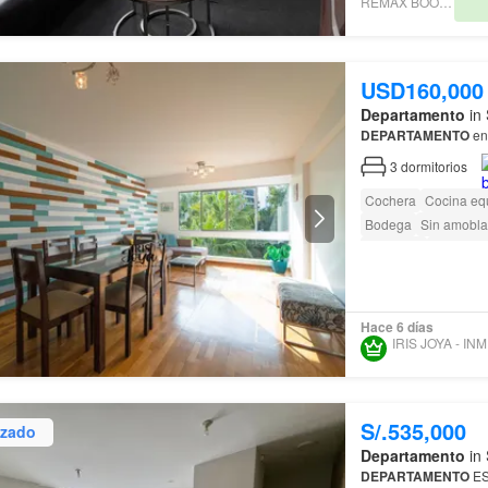
REMAX BOOSTER
USD160,000
Departamento
in 
DEPARTAMENTO
en
3
dormitorios
Cochera
Cocina eq
Bodega
Sin amobla
Barbacoa
Caseta de
Hace 6 días
IR
S/.535,000
izado
Departamento
in 
DEPARTAMENTO
ES