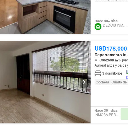
Hace 30+ días
DEDOIS INMOBILIARIA
USD178,000
Departamento
in 
MFC062608
Aurora! altos y bajos
incluida 💡 Luminaria
3
dormitorios
Cochera
Cuarto de 
Hace 30+ días
INMOBA PERU SAC