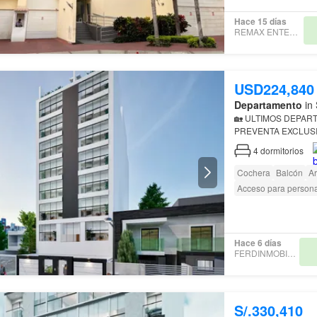
Hace 15 días
REMAX ENTERPRISE
USD224,840
Departamento
in 
🏡 ULTIM
PREVENTA EXCLUSI
4
dormitorios
Cochera
Balcón
A
Acceso para person
Hace 6 días
FERDINMOBILIARIA
S/.330,410