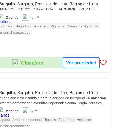
Surquillo, Surquillo, Provincia de Lima, Región de Lima
MENTOS EN PROYECTO – LA CALERA,
SURQUILLO
📍 Urb…
2
baños
47 m²
mpotrado
Seguridad
Ascensor
Vigilante
Caseta de vigilancia
as con discapacidad
Ver propiedad
WhatsApp
Surquillo, Surquillo, Provincia de Lima, Región de Lima
soñado con vista y salida a parque cerrado en
Surquillo
! Su ubicación
ectar rápidamente con avenidas importantes como Sergio Bernales,
á,
Angamos
y Roca-Boloña, además…
2
baños
67 m²
uipada
Armario empotrado
Terraza
Seguridad
Ascensor
as con discapacidad