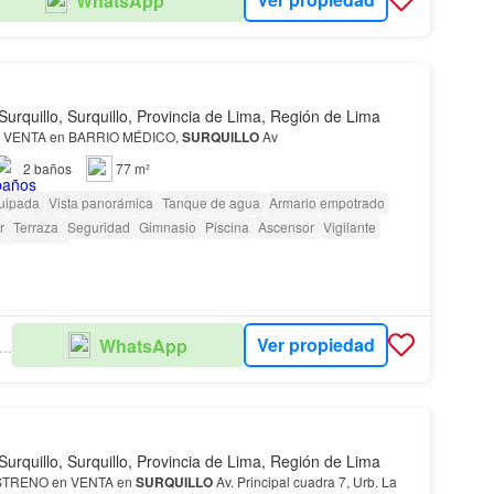
WhatsApp
Surquillo, Surquillo, Provincia de Lima, Región de Lima
 VENTA en BARRIO MÉDICO,
SURQUILLO
Av
2
baños
77 m²
uipada
Vista panorámica
Tanque de agua
Armario empotrado
r
Terraza
Seguridad
Gimnasio
Piscina
Ascensor
Vigilante
 vigilancia
Ver propiedad
WhatsApp
IS JOYA - INMOBILIARIA
Surquillo, Surquillo, Provincia de Lima, Región de Lima
TRENO en VENTA en
SURQUILLO
Av. Principal cuadra 7, Urb. La