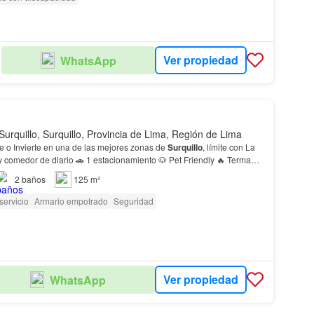
Ver propiedad
WhatsApp
Surquillo, Surquillo, Provincia de Lima, Región de Lima
 🏡✨ ¡Vive o Invierte en una de las mejores zonas de
Surquillo
, límite con La
 y comedor de diario 🚗 1 estacionamiento 🐶 Pet Friendly 🔥 Terma
s incluidas 🪟 Cortinas incl…
2
baños
125 m²
servicio
Armario empotrado
Seguridad
Ver propiedad
WhatsApp