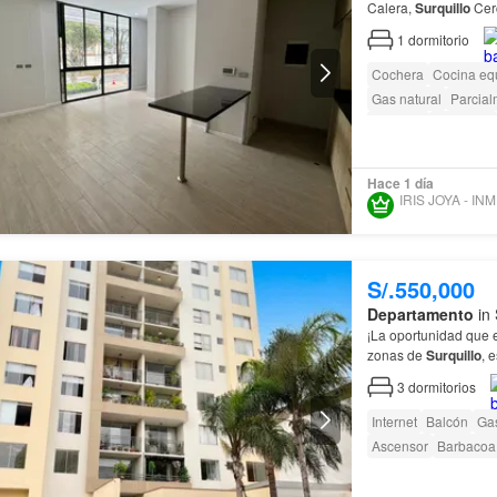
Calera,
Surquillo
Cerc
1
dormitorio
Cochera
Cocina eq
Gas natural
Parcia
Vigilante
Barbacoa
Hace 1 día
IR
S/.550,000
Departamento
in 
¡La oportunidad que
zonas de
Surquillo
, 
a las principales ave
3
dormitorios
Internet
Balcón
Gas
Ascensor
Barbacoa