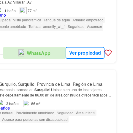
a a Av. Villarán, Av
1
baño
77 m²
uipada
Vista panorámica
Tanque de agua
Armario empotrado
lmente amoblado
Terraza
amenity_wi_fi
Seguridad
Ascensor
Caseta de vigilancia
Acceso para personas con discapacidad
Ver propiedad
WhatsApp
IS JOYA - INMOBILIARIA
Surquillo, Surquillo, Provincia de Lima, Región de Lima
 estabas buscando en
Surquillo
! Ubicado en una de las mejores
este
departamento
de 86.00 m² de área construida ofrece fácil acceso
nidas de la…
3
baños
86 m²
 natural
Parcialmente amoblado
Seguridad
Área infantil
Acceso para personas con discapacidad