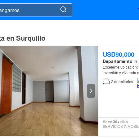
a en Surquillo
USD90,000
Departamento
in 
Excelente ubicación: 
inversión y vivienda
centros comerciales
2
dormitorios
Hace 30+ días