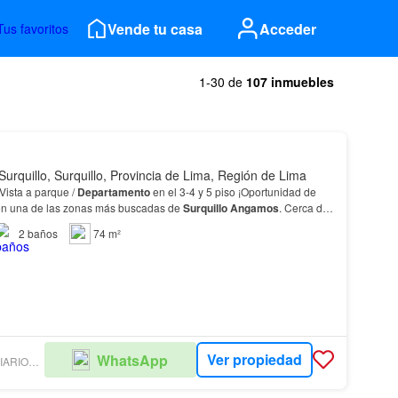
Vende tu casa
Acceder
Tus favoritos
1-30 de
107 inmuebles
Surquillo, Surquillo, Provincia de Lima, Región de Lima
Vista a parque /
Departamento
en el 3-4 y 5 piso ¡Oportunidad de
 en una de las zonas más buscadas de
Surquillo
Angamos
. Cerca de
 como Mallplaza
Angamos
y Real Pla…
2
baños
74 m²
Ver propiedad
WhatsApp
SERVICIOS INMOBILIARIOS EL SOLAR S.A.C