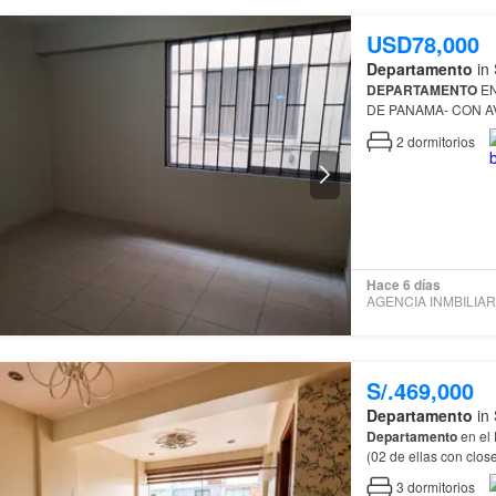
USD78,000
Departamento
in 
DEPARTAMENTO
EN
DE PANAMA- CON 
EIDICIO DE 3
PISOS
2
dormitorios
69 m2 Sala y C…
Hace 6 días
S/.469,000
Departamento
in 
Departamento
en el Piso 2 - Vista externa con bal
(02 de ellas con clos
3
dormitorios