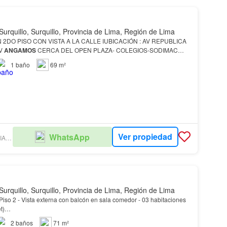
Surquillo, Surquillo, Provincia de Lima, Región de Lima
 2DO PISO CON VISTA A LA CALLE IUBICACIÓN : AV REPUBLICA
AV
ANGAMOS
CERCA DEL OPEN PLAZA- COLEGIOS-SODIMAC
: CADA PISO TIENE 4 DEPARTAMENTOS DE BUEN TAMAÑO ÁREA:
1
baño
69 m²
Ver propiedad
WhatsApp
AGENCIA INMBILIARIA SIN LIMITES
Surquillo, Surquillo, Provincia de Lima, Región de Lima
cón en sala comedor - 03 habitaciones
et)…
2
baños
71 m²