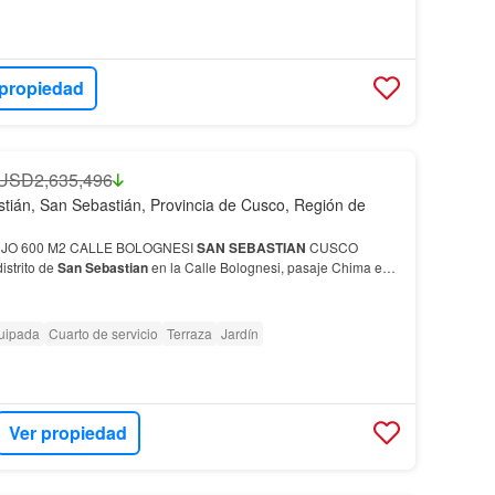
 propiedad
USD2,635,496
tián, San Sebastián, Provincia de Cusco, Región de
JO 600 M2 CALLE BOLOGNESI
SAN
SEBASTIAN
CUSCO
strito de
San
Sebastian
en la Calle Bolognesi, pasaje Chima en
terreno146m2.Área construida 600m2.Casa de 4
pisos
mas
uipada
Cuarto de servicio
Terraza
Jardín
Ver propiedad