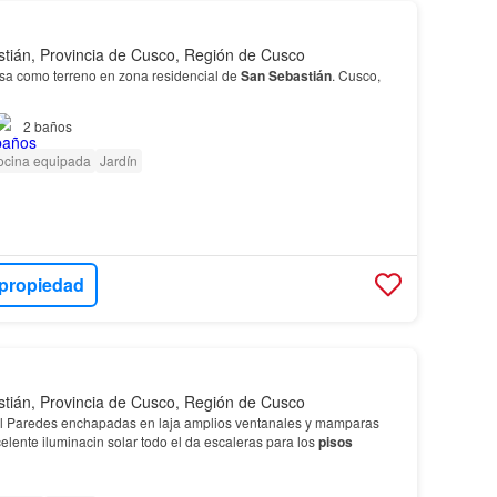
tián, Provincia de Cusco, Región de Cusco
sa como terreno en zona residencial de
San
Sebastián
. Cusco,
2
baños
ocina equipada
Jardín
 propiedad
tián, Provincia de Cusco, Región de Cusco
el Paredes enchapadas en laja amplios ventanales y mamparas
lente iluminacin solar todo el da escaleras para los
pisos