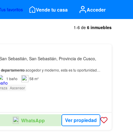
Vende tu casa
Acceder
Tus favoritos
1-6 de
6 inmuebles
San Sebastián, San Sebastián, Provincia de Cusco,
n
departamento
acogedor y moderno, esta es tu oportunidad…
1
baño
58 m²
rraza
Ascensor
Ver propiedad
WhatsApp