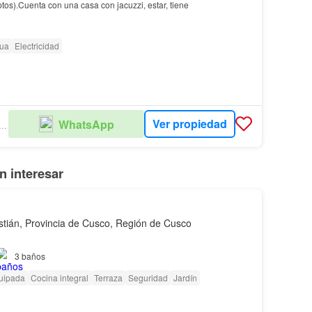
os).Cuenta con una casa con jacuzzi, estar, tiene
ua
Electricidad
Ver propiedad
WhatsApp
EDO GRAF & ASOCIADOS
 interesar
tián, Provincia de Cusco, Región de Cusco
3
baños
uipada
Cocina integral
Terraza
Seguridad
Jardín