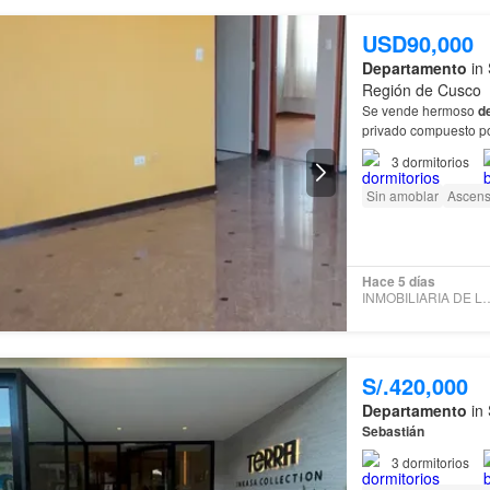
USD90,000
Departamento
in 
Región de Cusco
Se vende hermoso
d
privado compuesto po
3
dormitorios
Sin amoblar
Ascens
Hace 5 días
INMOBILIARIA DE
S/.420,000
Departamento
in 
Sebastián
3
dormitorios