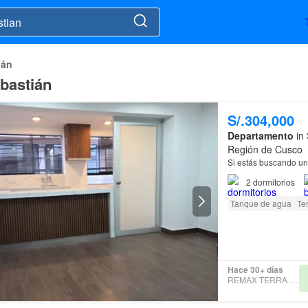
ián
bastián
S/.304,000
Departamento
in 
Región de Cusco
Si estás buscando u
2
dormitorios
Tanque de agua
Te
Hace 30+ días
REMAX TERRA CUSCO