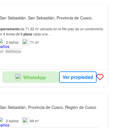
San Sebastián, San Sebastián, Provincia de Cusco,
epartamento
de 71.32 m² ubicado en el 5to piso de un condominio
r 4 torres de 8
pisos
cada una…
2
baños
71 m²
or
Barbacoa
Ver propiedad
WhatsApp
 LA FUENTE
San Sebastián, Provincia de Cusco, Región de Cusco
2
baños
69 m²