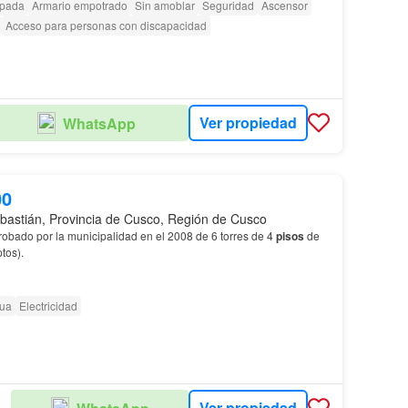
ipada
Armario empotrado
Sin amoblar
Seguridad
Ascensor
Acceso para personas con discapacidad
Ver propiedad
WhatsApp
00
bastián, Provincia de Cusco, Región de Cusco
robado por la municipalidad en el 2008 de 6 torres de 4
pisos
de
tos).
ua
Electricidad
Ver propiedad