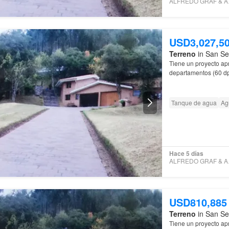
ALFR
USD3,027,5
Terreno
in San Se
Tiene un proyecto ap
departamentos (60 dp
Tanque de agua
Ag
Hace 5 días
ALFR
USD810,885
Terreno
in San Se
Tiene un proyecto ap