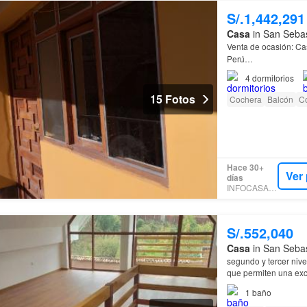
S/.1,442,291
Casa
in San Sebas
Venta de ocasión: Ca
Perú…
4
dormitorios
15 Fotos
Cochera
Balcón
C
Hace 30+
Ver
días
INFOCASAS.PE
S/.552,040
Casa
in San Sebas
segundo y tercer niv
que permiten una exce
1
baño