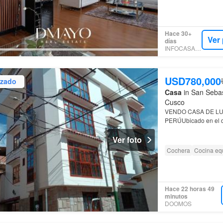
Hace 30+
Ver
días
INFOCASAS.PE
USD780,000
izado
Casa
in San Sebas
Cusco
VENDO CASA DE LU
PERÚUbicado en el di
esquina Área de de 
Ver foto
entret…
Cochera
Cocina eq
Hace 22 horas 49
minutos
DOOMOS