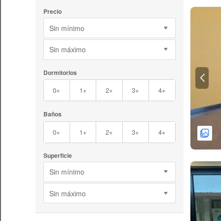
Precio
Sin mínimo
Sin máximo
Dormitorios
0+
1+
2+
3+
4+
Baños
0+
1+
2+
3+
4+
Superficie
Sin mínimo
Sin máximo