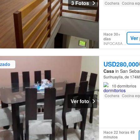
3 Fotos
Cochera
Cocina eq
Hace 30+
Ver
días
INFOCASAS.PE
USD280,000
izado
Casa
in San Sebas
Surihuaylla, de 174M
10
dormitorios
Cochera
Cocina eq
Ver foto
Hace 22 horas 49
minutos