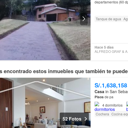
departamentos (60 dpt
Tanque de agua
Ag
Hace 5 días
ALFR
 encontrado estos inmuebles que también te pueden
S/.1,638,158
Casa
in San Sebas
Pisos
de pa
4
dormitorios
Cochera
Cocina eq
52 Fotos