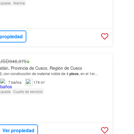
uipada
Alarma
 propiedad
USD946,075
tián, Provincia de Cusco, Región de Cusco
2, con construcción de material noble de 4
pisos
, en el 1er…
7
baños
174 m²
uipada
Cuarto de servicio
Ver propiedad