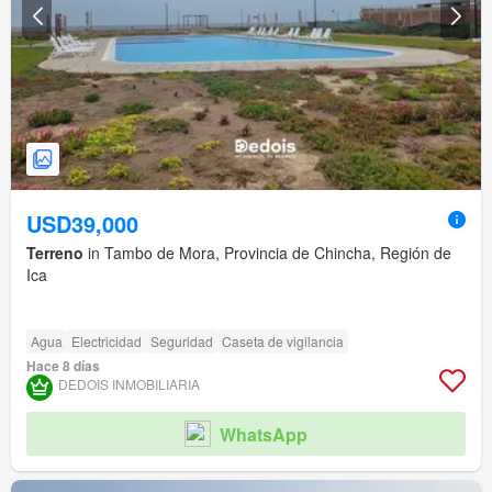
USD39,000
Terreno
in Tambo de Mora, Provincia de Chincha, Región de
Ica
Agua
Electricidad
Seguridad
Caseta de vigilancia
Hace 8 días
DEDOIS INMOBILIARIA
WhatsApp