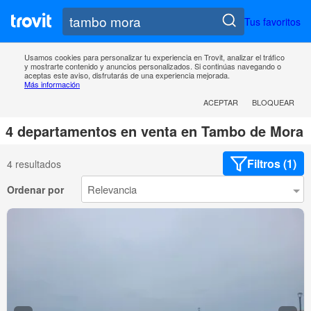
Tus favoritos
Usamos cookies para personalizar tu experiencia en Trovit, analizar el tráfico
y mostrarte contenido y anuncios personalizados. Si continúas navegando o
aceptas este aviso, disfrutarás de una experiencia mejorada.
Más información
ACEPTAR
BLOQUEAR
4 departamentos en venta en Tambo de Mora
Filtros (1)
4 resultados
Ordenar por