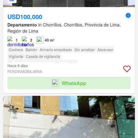
USD100,000
Departamento
in Chorrillos, Chorrillos, Provincia de Lima,
Región de Lima
1
2
40 m²
Cochera
Balcón
Armario empotrado
Sin amoblar
Ascensor
Vigilante
Caseta de vigilancia
Acceso para personas con discapacidad
Hace 6 días
FERDINMOBILIARIA
WhatsApp