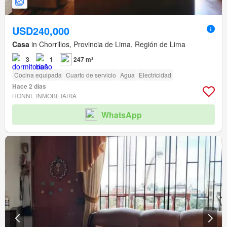
USD240,000
Casa
in Chorrillos, Provincia de Lima, Región de Lima
3
1
247 m²
Cocina equipada
Cuarto de servicio
Agua
Electricidad
Hace 2 días
HONNE INMOBILIARIA
WhatsApp