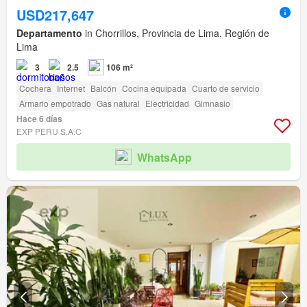
USD217,647
Departamento
in Chorrillos, Provincia de Lima, Región de
Lima
3
2.5
106 m²
Cochera
Internet
Balcón
Cocina equipada
Cuarto de servicio
Armario empotrado
Gas natural
Electricidad
Gimnasio
Hace 6 días
EXP PERU S.A.C
WhatsApp