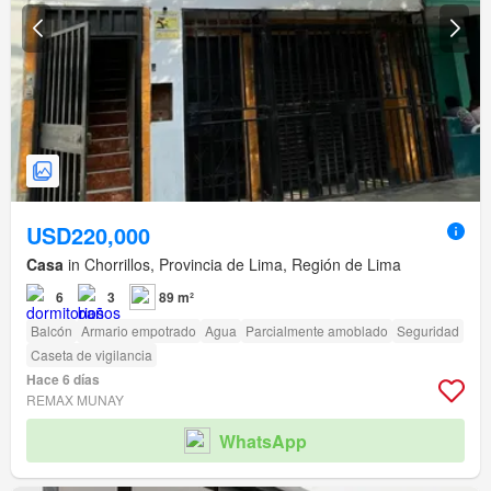
USD220,000
Casa
in Chorrillos, Provincia de Lima, Región de Lima
6
3
89 m²
Balcón
Armario empotrado
Agua
Parcialmente amoblado
Seguridad
Caseta de vigilancia
Hace 6 días
REMAX MUNAY
WhatsApp