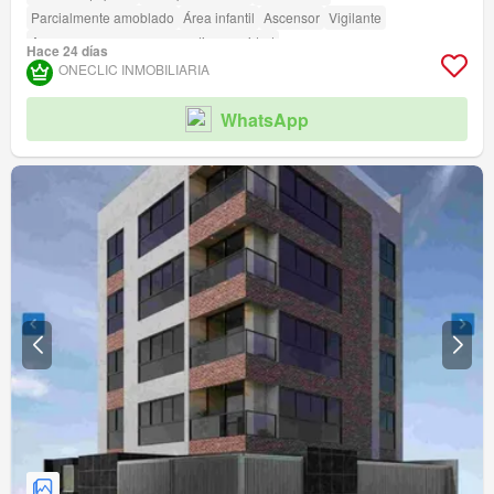
Parcialmente amoblado
Área infantil
Ascensor
Vigilante
Acceso para personas con discapacidad
Hace 24 días
ONECLIC INMOBILIARIA
WhatsApp