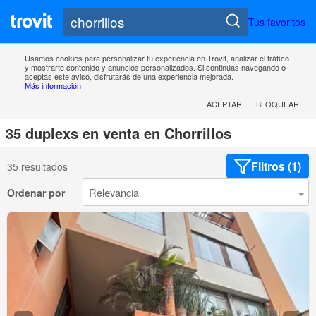
Tus favoritos
Usamos cookies para personalizar tu experiencia en Trovit, analizar el tráfico
y mostrarte contenido y anuncios personalizados. Si continúas navegando o
aceptas este aviso, disfrutarás de una experiencia mejorada.
Más información
ACEPTAR
BLOQUEAR
35 duplexs en venta en Chorrillos
Filtros (1)
35 resultados
Ordenar por