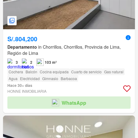
S/.804,200
Departamento
in Chorrillos, Chorrillos, Provincia de Lima,
Región de Lima
3
2
103 m²
Cochera
Balcón
Cocina equipada
Cuarto de servicio
Gas natural
Agua
Electricidad
Gimnasio
Barbacoa
Hace 30+ días
HONNE INMOBILIARIA
WhatsApp