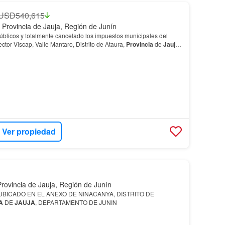
USD540,615
 Provincia de Jauja, Región de Junín
Públicos y totalmente cancelado los impuestos municipales del
ctor Viscap, Valle Mantaro, Distrito de Ataura,
Provincia
de
Jauja
,
Ver propiedad
rovincia de Jauja, Región de Junín
UBICADO EN EL ANEXO DE NINACANYA, DISTRITO DE
A
DE
JAUJA
, DEPARTAMENTO DE JUNIN