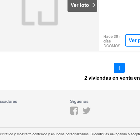
Ver foto
Hace 30+
Ver 
días
DOOMOS
1
2 viviendas en venta en
scadores
Síguenos
 el tráfico y mostrarte contenido y anuncios personalizados. Si continúas navegando o acepta
idad
Política de Cookies
Aviso legal
Contáctanos