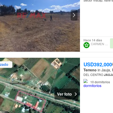
Sector Viscap, Valle 
Hace 14 días
CARMEN CASTRO
USD392,000
izado
Terreno
in Jauja, 
DEL CENTRO
JAUJ
10
dormitorios
Ver foto