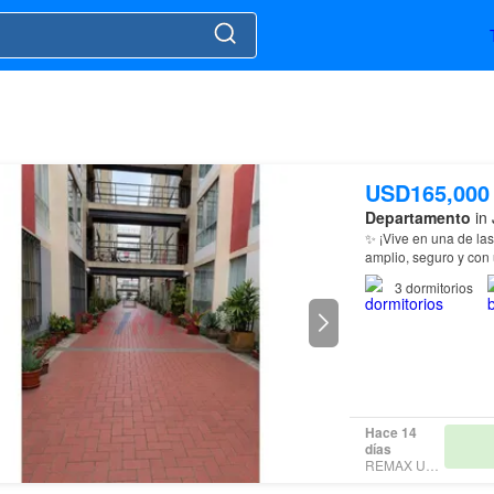
USD165,000
Departamento
in 
✨ ¡Vive en una de la
amplio, seguro y con 
esperando. 📍 Ubica
3
dormitorios
Hace 14
días
REMAX UNIÓN