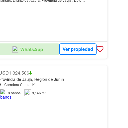
Mantaro, Distrito de Ataura,
Provincia
de
Jauja
, Dpto…
Ver propiedad
WhatsApp
USD1,324,506
Provincia de Jauja, Región de Junín
A
. -Carretera Central Km
3
baños
9,146 m²