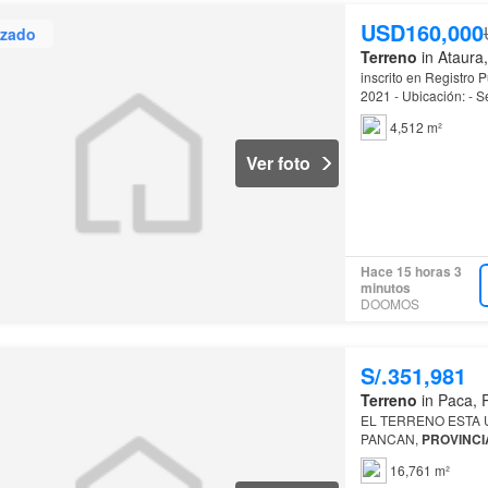
USD160,000
izado
Terreno
in Ataura,
inscrito en Registro 
2021 - Ubicación: - Se
Dpto…
4,512 m²
Ver foto
Hace 15 horas 3
minutos
DOOMOS
S/.351,981
Terreno
in Paca, P
EL TERRENO ESTA 
PANCAN,
PROVINCI
16,761 m²