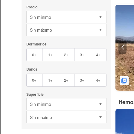
Precio
Sin mínimo
Sin máximo
Dormitorios
0+
1+
2+
3+
4+
Baños
0+
1+
2+
3+
4+
Superficie
Hemos
Sin mínimo
Sin máximo