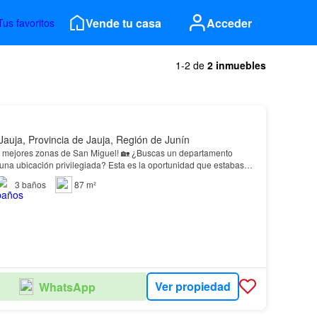
Vende tu casa
Acceder
Tus favoritos
1-2 de
2 inmuebles
Jauja, Provincia de Jauja, Región de Junín
s mejores zonas de San Miguel! 🏡 ¿Buscas un departamento
una ubicación privilegiada? Esta es la oportunidad que estabas
ción: Departamento en Condominio Santa Ana…
3
baños
87 m²
Ver propiedad
WhatsApp