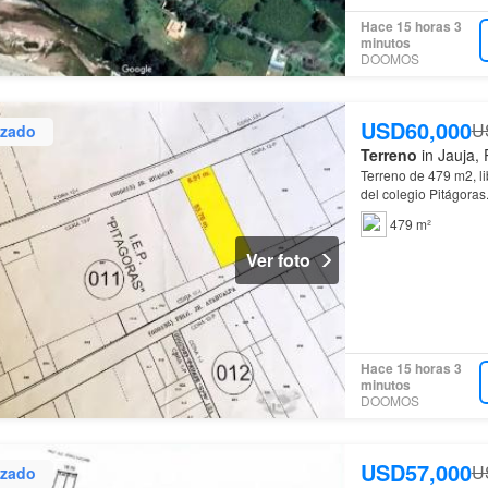
Hace 15 horas 3
minutos
DOOMOS
USD60,000
U
izado
Terreno
in Jauja, 
Terreno de 479 m2, lib
del colegio Pitágoras
aeropuerto…
479 m²
Ver foto
Hace 15 horas 3
minutos
DOOMOS
USD57,000
U
izado