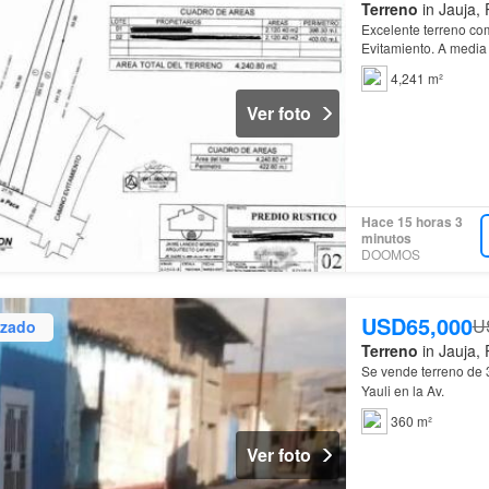
Terreno
in Jauja, 
Excelente terreno co
Evitamiento. A media
4,241 m²
Ver foto
Hace 15 horas 3
minutos
DOOMOS
USD65,000
U
izado
Terreno
in Jauja, 
Se vende terreno de 
Yauli en la Av.
360 m²
Ver foto