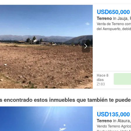
USD650,000
Terreno
in Jauja, 
Venta de Terreno com
del Aeropuerto, debi
Hace 8
días
Z183
 encontrado estos inmuebles que también te pueden
USD135,000
Terreno
in Ataura,
Vendo Terreno Agríc