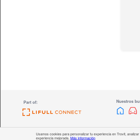
Nuestros bu
Part of:
Usamos cookies para personalizar tu experiencia en Trovit, analizar
Quiénes somos
experiencia mejorada.
Trabaja con nosotros
Más información
Ayuda
Política de privac