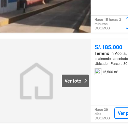
Hace 15 horas 3
minutos
DOOMOS
S/.185,000
Terreno
in Acolla,
totalmente cancelado 
Ubicado - Parcela 80 
Dpto…
15,500 m²
Ver foto
Hace 30+
Ver 
días
DOOMOS