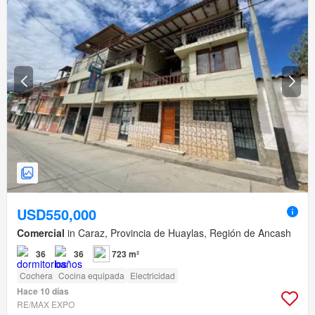
USD550,000
Comercial
in Caraz, Provincia de Huaylas, Región de Ancash
36
36
723 m²
Cochera
Cocina equipada
Electricidad
Hace 10 días
RE/MAX EXPO