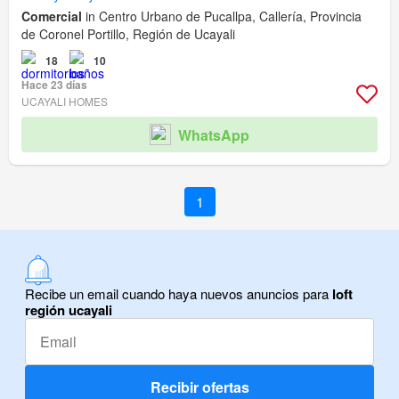
Comercial
in Centro Urbano de Pucallpa, Callería, Provincia
de Coronel Portillo, Región de Ucayali
18
10
Hace 23 días
UCAYALI HOMES
WhatsApp
1
Recibe un email cuando haya nuevos anuncios para
loft
región ucayali
Recibir ofertas