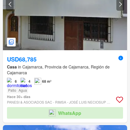
USD68,785
Casa
in Cajamarca, Provincia de Cajamarca, Región de
Cajamarca
6
4
68 m²
Patio
Agua
Hace 30+ días
PANESI & ASOCIADOS SAC - RIMSA - JOSÉ LUIS NECIOSUP FABERIO
WhatsApp