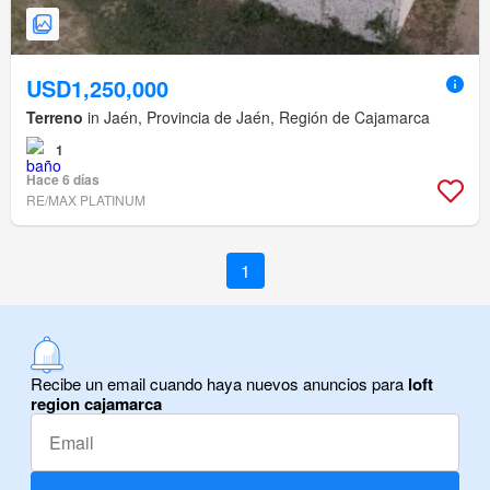
USD1,250,000
Terreno
in Jaén, Provincia de Jaén, Región de Cajamarca
1
Hace 6 días
RE/MAX PLATINUM
1
Recibe un email cuando haya nuevos anuncios para
loft
region cajamarca