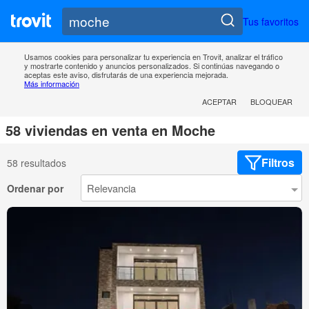
Tus favoritos
Usamos cookies para personalizar tu experiencia en Trovit, analizar el tráfico
y mostrarte contenido y anuncios personalizados. Si continúas navegando o
aceptas este aviso, disfrutarás de una experiencia mejorada.
Más información
ACEPTAR
BLOQUEAR
58 viviendas en venta en Moche
Filtros
58 resultados
Ordenar por