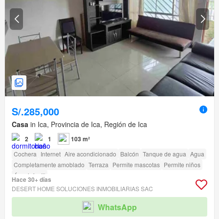
S/.285,000
Casa
in Ica, Provincia de Ica, Región de Ica
2
1
103 m²
Cochera
Internet
Aire acondicionado
Balcón
Tanque de agua
Agua
Completamente amoblado
Terraza
Permite mascotas
Permite niños
Área infantil
Hace 30+ días
DESERT HOME SOLUCIONES INMOBILIARIAS SAC
WhatsApp