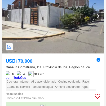
USD170,000
Casa
in Comatrana, Ica, Provincia de Ica, Región de Ica
6
4
322 m²
Cochera
Internet
Aire acondicionado
Cocina equipada
Patio
Cuarto de servicio
Tanque de agua
Armario empotrado
Agua
Completamente amoblado
Terraza
Seguridad
Área infantil
Jardín
Hace 22 días
Caseta de vigilancia
LEONCIO LENGUA CAVERO