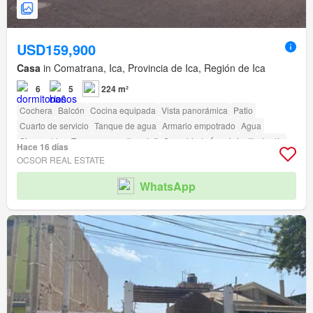
USD159,900
Casa
in Comatrana, Ica, Provincia de Ica, Región de Ica
6
5
224 m²
Cochera
Balcón
Cocina equipada
Vista panorámica
Patio
Cuarto de servicio
Tanque de agua
Armario empotrado
Agua
Sin amoblar
Terraza
amenity_wi_fi
Seguridad
Área infantil
Jardín
Hace 16 días
Barbacoa
Caseta de vigilancia
OCSOR REAL ESTATE
Acceso para personas con discapacidad
WhatsApp