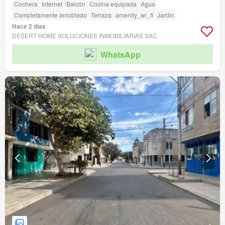
Cochera
Internet
Balcón
Cocina equipada
Agua
Completamente amoblado
Terraza
amenity_wi_fi
Jardín
Hace 2 días
DESERT HOME SOLUCIONES INMOBILIARIAS SAC
WhatsApp