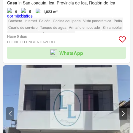
Casa
in San Joaquin, Ica, Provincia de Ica, Región de Ica
9
5
1,023 m²
Cochera
Internet
Balcón
Cocina equipada
Vista panorámica
Patio
Cuarto de servicio
Tanque de agua
Armario empotrado
Sin amoblar
Terraza
Seguridad
Área infantil
Jardín
Hace 5 días
LEONCIO LENGUA CAVERO
WhatsApp