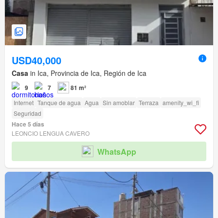
USD40,000
Casa
in Ica, Provincia de Ica, Región de Ica
9
7
81 m²
Internet
Tanque de agua
Agua
Sin amoblar
Terraza
amenity_wi_fi
Seguridad
Hace 5 días
LEONCIO LENGUA CAVERO
WhatsApp