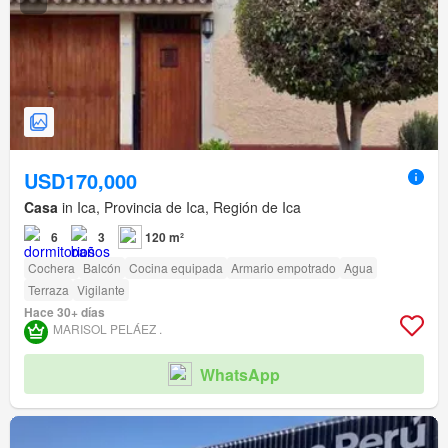
USD170,000
Casa
in Ica, Provincia de Ica, Región de Ica
6
3
120 m²
Cochera
Balcón
Cocina equipada
Armario empotrado
Agua
Terraza
Vigilante
Hace 30+ días
MARISOL PELÁEZ .
WhatsApp