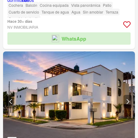
Cochera
Balcón
Cocina equipada
Vista panorámica
Patio
Cuarto de servicio
Tanque de agua
Agua
Sin amoblar
Terraza
Seguridad
Jardín
Hace 30+ días
NV INMOBILIARIA
WhatsApp