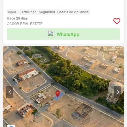
Agua
Electricidad
Seguridad
Caseta de vigilancia
Hace 29 días
OCSOR REAL ESTATE
WhatsApp