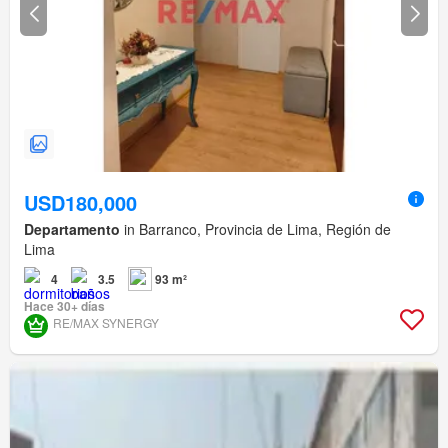
USD180,000
Departamento
in Barranco, Provincia de Lima, Región de
Lima
4
3.5
93 m²
Hace 30+ días
RE/MAX SYNERGY