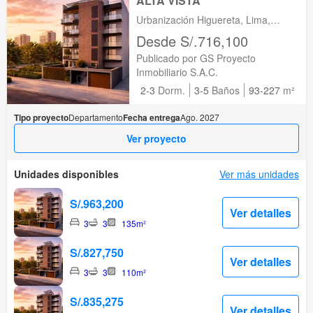
ALTA VISTA
Urbanización Higuereta, Lima,
Santiago de Surco, Lima
Desde S/.716,100
Publicado por GS Proyecto
Inmobiliario S.A.C.
2-3
Dorm.
3-5
Baños
93-227
m²
Tipo proyecto
Departamento
Fecha entrega
Ago. 2027
Ver proyecto
Unidades disponibles
Ver más unidades
S/.963,200
Ver detalles
3
3
135m²
S/.827,750
Ver detalles
3
3
110m²
S/.835,275
Ver detalles