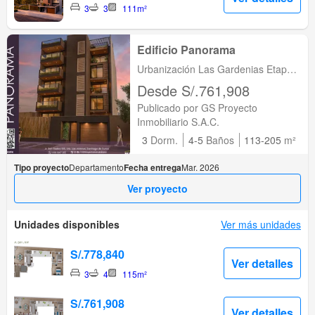
3
3
111m²
Edificio Panorama
Urbanización Las Gardenias Etapa
I, Lima, Santiago de Surco, Lima
Desde S/.761,908
Publicado por GS Proyecto
Inmobiliario S.A.C.
3
Dorm.
4-5
Baños
113-205
m²
Tipo proyecto
Departamento
Fecha entrega
Mar. 2026
Ver proyecto
Unidades disponibles
Ver más unidades
S/.778,840
Ver detalles
3
4
115m²
S/.761,908
Ver detalles