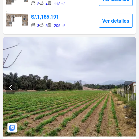
3
4
113m²
S/.1,185,191
Ver detalles
3
5
205m²