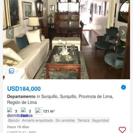
USD184,000
Departamento
in Surquillo, Surquillo, Provincia de Lima,
Región de Lima
3
2
121 m²
Balcón
Armario empotrado
Sin amoblar
Terraza
Seguridad
Hace 18 días
CAPITOLIO - BBR