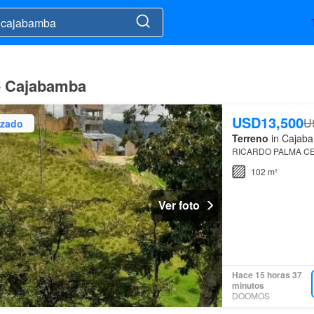
de Cajabamba
USD13,500
U
izado
Terreno
in Cajaba
RICARDO PALMA CE
102 m²
Ver foto
Hace 15 horas 37
minutos
DOOMOS