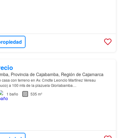
propiedad
recio
mba, Provincia de Cajabamba, Región de Cajamarca
 casa con terreno en Av. Cmdte Leoncio Martínez Vereau
huco) a 100 mts de la plazuela Gloriabamba…
1
baño
535 m²