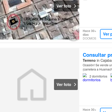
Ver foto
Hace 30+
Ver 
días
DOOMOS
Consultar p
Terreno
in Cajaba
Ocasión! Se vende un
(carretera a Huamac
2
dormitorios
Ver foto
Hace 30+