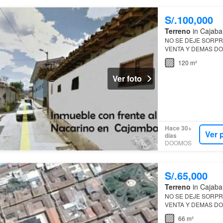
S/.100,000
Terreno
in Cajaba
NO SE DEJE SORP
VENTA Y DEMAS DO
NO SE ENCUENTRA 
120 m²
AL 947718189
Ver foto
Hace 30+
Ver 
días
DOOMOS
S/.65,000
Terreno
in Cajaba
NO SE DEJE SORP
VENTA Y DEMAS DO
NO SE ENCUENTRA 
66 m²
AL 947718189