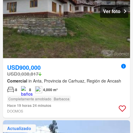
Ver foto
USD900,000
USD3,038,817
Comercial
in Anta, Provincia de Carhuaz, Región de Ancash
8
8
4,000 m²
Completamente amoblado
Barbacoa
Hace 19 horas 24 minutos
DOOMOS
Actualizado