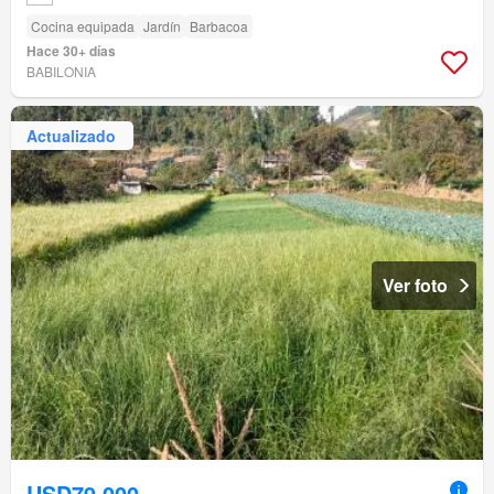
Cocina equipada
Jardín
Barbacoa
Hace 30+ días
BABILONIA
Actualizado
Ver foto
USD79,000