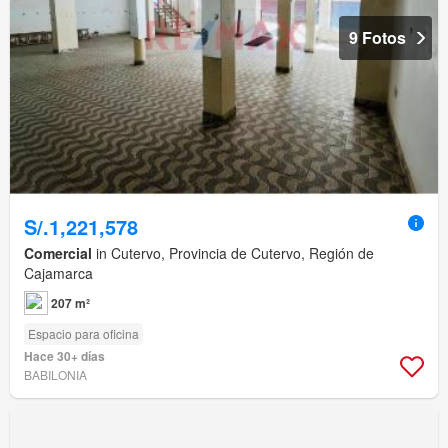
9 Fotos
S/.1,221,578
Comercial
in Cutervo, Provincia de Cutervo, Región de
Cajamarca
207 m²
Espacio para oficina
Hace 30+ días
BABILONIA