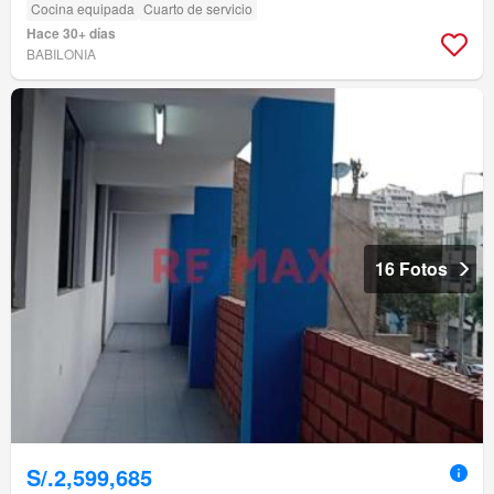
Cocina equipada
Cuarto de servicio
Hace 30+ días
BABILONIA
16 Fotos
S/.2,599,685