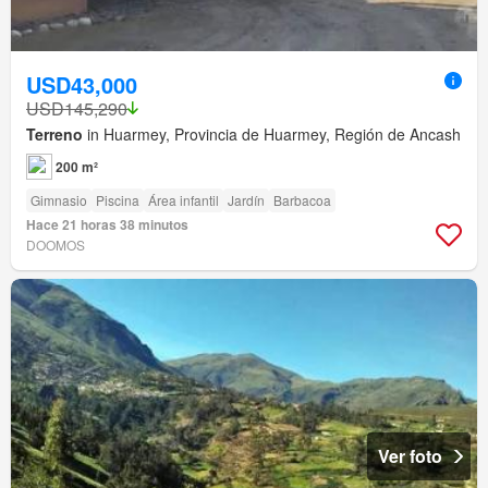
USD43,000
USD145,290
Terreno
in Huarmey, Provincia de Huarmey, Región de Ancash
200 m²
Gimnasio
Piscina
Área infantil
Jardín
Barbacoa
Hace 21 horas 38 minutos
DOOMOS
Ver foto