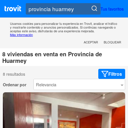
Tus favoritos
Usamos cookies para personalizar tu experiencia en Trovit, analizar el tráfico
y mostrarte contenido y anuncios personalizados. Si continúas navegando o
aceptas este aviso, disfrutarás de una experiencia mejorada.
Más información
ACEPTAR
BLOQUEAR
8 viviendas en venta en Provincia de
Huarmey
Filtros
8 resultados
Ordenar por