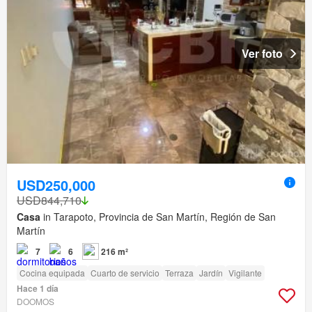
Ver foto
USD250,000
USD844,710
Casa
in Tarapoto, Provincia de San Martín, Región de San
Martín
7
6
216 m²
Cocina equipada
Cuarto de servicio
Terraza
Jardín
Vigilante
Hace 1 día
DOOMOS