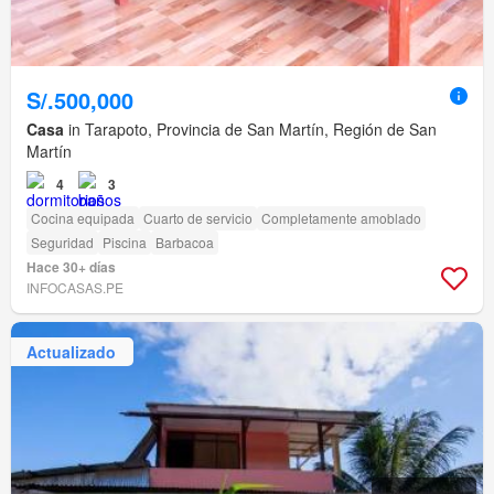
S/.500,000
Casa
in Tarapoto, Provincia de San Martín, Región de San
Martín
4
3
Cocina equipada
Cuarto de servicio
Completamente amoblado
Seguridad
Piscina
Barbacoa
Hace 30+ días
INFOCASAS.PE
Actualizado