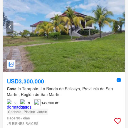
USD3,300,000
Casa
in Tarapoto, La Banda de Shilcayo, Provincia de San
Martín, Región de San Martín
9
9
142,200 m²
Cochera
Piscina
Jardín
Hace 30+ días
JR BIENES RAÍCES