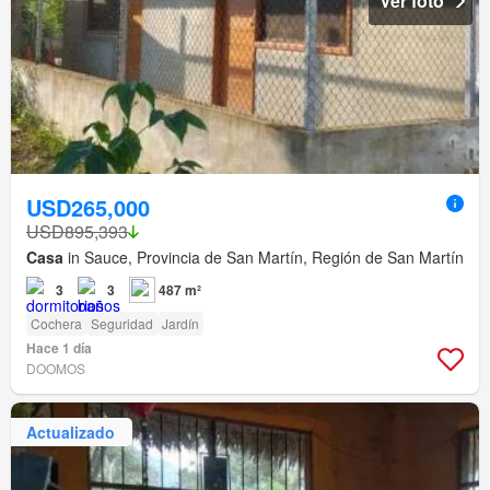
Ver foto
USD265,000
USD895,393
Casa
in Sauce, Provincia de San Martín, Región de San Martín
3
3
487 m²
Cochera
Seguridad
Jardín
Hace 1 día
DOOMOS
Actualizado