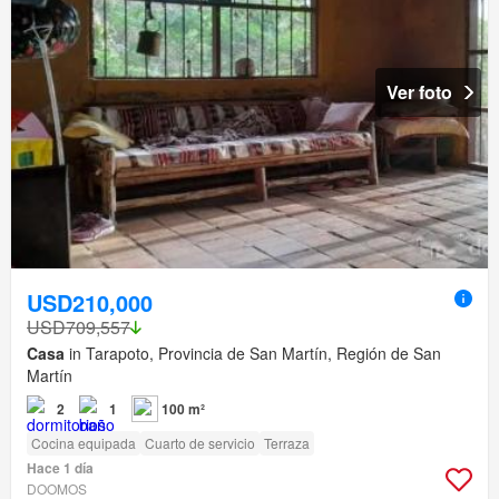
Ver foto
USD210,000
USD709,557
Casa
in Tarapoto, Provincia de San Martín, Región de San
Martín
2
1
100 m²
Cocina equipada
Cuarto de servicio
Terraza
Hace 1 día
DOOMOS