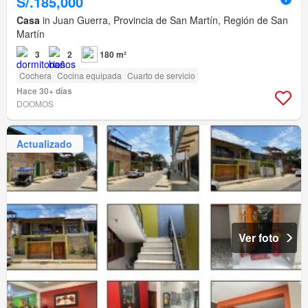
S/.185,000
Casa
in Juan Guerra, Provincia de San Martín, Región de San
Martín
3
2
180 m²
Cochera
Cocina equipada
Cuarto de servicio
Hace 30+ días
DOOMOS
Actualizado
Ver foto