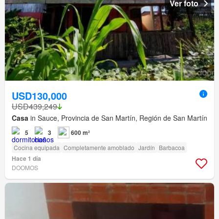
Ver foto
USD130,000
USD439,249
Casa
in Sauce, Provincia de San Martín, Región de San Martín
5
3
600 m²
Cocina equipada
Completamente amoblado
Jardín
Barbacoa
Hace 1 día
DOOMOS