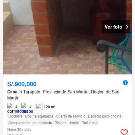
Ver foto
S/.900,000
Casa
in Tarapoto, Provincia de San Martín, Región de San
Martín
4
4
120 m²
Cochera
Cocina equipada
Cuarto de servicio
Espacio para oficina
Completamente amoblado
Piscina
Jardín
Barbacoa
Hace 30+ días
DOOMOS