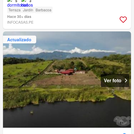
5
3
Terraza
Jardín
Barbacoa
Hace 30+ días
INFOCASAS.PE
Actualizado
Ver foto