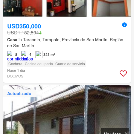
USD350,000
USD1,182,594
Casa
in Tarapoto, Tarapoto, Provincia de San Martín, Región
de San Martín
8
4
323 m²
Cochera
Cocina equipada
Cuarto de servicio
Hace 1 día
DOOMOS
Actualizado