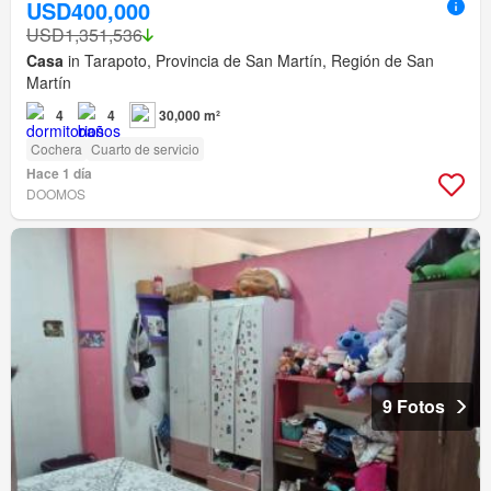
USD400,000
USD1,351,536
Casa
in Tarapoto, Provincia de San Martín, Región de San
Martín
4
4
30,000 m²
Cochera
Cuarto de servicio
Hace 1 día
DOOMOS
9 Fotos