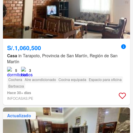
S/.1,060,500
Casa
in Tarapoto, Provincia de San Martín, Región de San
Martín
5
3
Cochera
Aire acondicionado
Cocina equipada
Espacio para oficina
Barbacoa
Hace 30+ días
INFOCASAS.PE
Actualizado