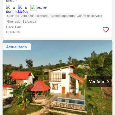
Martín
3
6
253 m²
Cochera
Aire acondicionado
Cocina equipada
Cuarto de servicio
Gimnasio
Barbacoa
Hace 1 día
DOOMOS
Actualizado
Ver foto