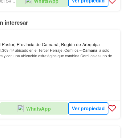
Ver propiedad
WhatsApp
PAREDES CONSTRUCTORA E INMOBILIARIA
 interesar
 Pastor, Provincia de Camaná, Región de Arequipa
,309 m² ubicado en el Tercer Herraje, Cerrillos –
Camaná
, a solo
ya y con una ubicación estratégica que combina Cerrillos es uno de
ayor crecimiento de la provincia…
Ver propiedad
WhatsApp