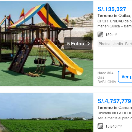
S/.135,327
Terreno
in Quilca
OPORTUNIDAD de per
mar en Quilca –
Cam
150 m²
5 Fotos
Piscina
Jardín
Bar
Hace 30+
Ver 
días
BABILONIA
S/.4,757,779
Terreno
in Camaná
Ubicado en LA DEHEZA
Actualmente el predio
con la Av…
15,840 m²