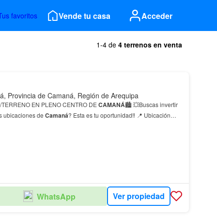
Vende tu casa
Acceder
Tus favoritos
1-4 de
4 terrenos en venta
, Provincia de Camaná, Región de Arequipa
 /TERRENO EN PLENO CENTRO DE
CAMANÁ
🏙️ 💥Buscas invertir
s ubicaciones de
Camaná
? Esta es tu oportunidad‼️ 📍 Ubicación
tamente comercial , Ubicada en pleno centro de…
Ver propiedad
WhatsApp