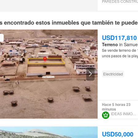
 encontrado estos inmuebles que también te pueden
USD117,810
Terreno
in Samuel
Se vende terreno de 1
unos pasos de la pla
los balnearios con m
Electricidad
Hace 5 horas 23
minutos
IDEAS INMOBILIARIAS
USD50,000