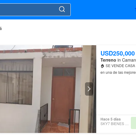
á
USD250,000
Terreno
in Camaná
🏠 SE VENDE CASA
en una de las mejore
estratégica: Zona al
Hace 5 días
SKY7 BIENES RAÍCES