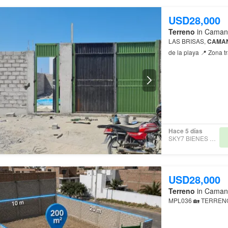
USD28,000
Terreno
in Camaná
LAS BRISAS,
CAMA
de la playa 📍 Zona t
Hace 5 días
SKY7 BIENES RAÍCES
USD28,000
Terreno
in Camaná
MPL036 🏡 TERREN