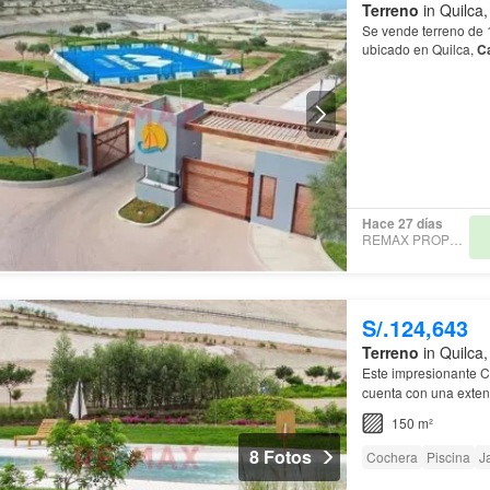
Terreno
in Quilca
Se vende terreno de 
ubicado en Quilca,
C
Hace 27 días
REMAX PROPERTIES
S/.124,643
Terreno
in Quilca
Este impresionante C
cuenta con una exten
150 m²
8 Fotos
Cochera
Piscina
J