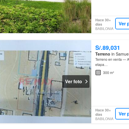
Hace 30+
Ver 
días
BABILONIA
S/.89,031
Terreno
in Samuel
Terreno en venta — 
etapa…
300 m²
Ver foto
Hace 30+
Ver 
días
BABILONIA