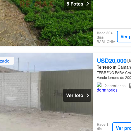
5 Fotos
Hace 30+
Ver 
días
BABILONIA
USD20,000
U
izado
Terreno
in Camaná
TERRENO PARA CAS
Vendo terreno de 200 
acuático totalmente
2
dormitorios
Ver foto
Hace 1
Ver pr
día