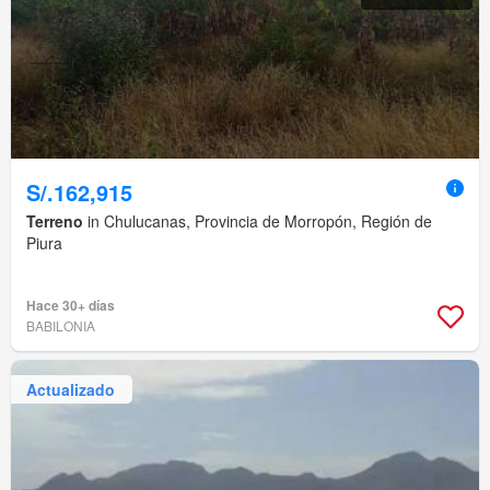
S/.162,915
Terreno
in Chulucanas, Provincia de Morropón, Región de
Piura
Hace 30+ días
BABILONIA
Actualizado