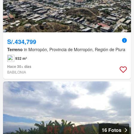
S/.434,799
Terreno
in Morropón, Provincia de Morropón, Región de Piura
932 m²
Hace 30+ días
BABILONIA
16 Fotos