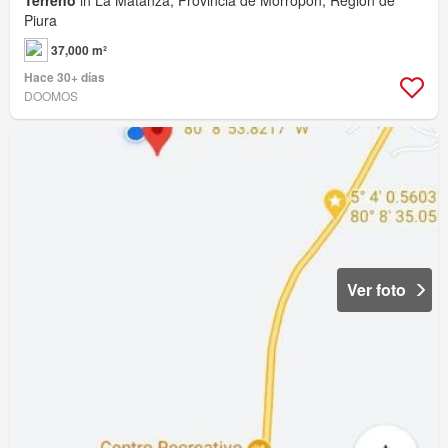
Terreno
in La Matanza, Provincia de Morropón, Región de
Piura
37,000 m²
Hace 30+ días
DOOMOS
Ver foto