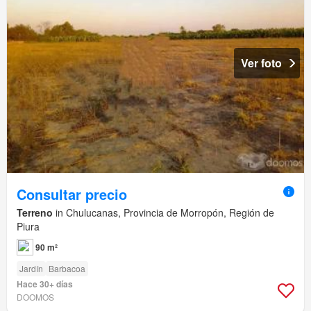
Ver foto
Consultar precio
Terreno
in Chulucanas, Provincia de Morropón, Región de
Piura
90 m²
Jardín
Barbacoa
Hace 30+ días
DOOMOS