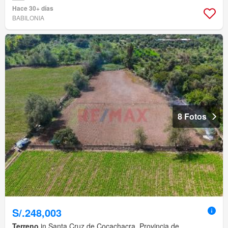
Hace 30+ días
BABILONIA
8 Fotos
S/.248,003
Terreno
in Santa Cruz de Cocachacra, Provincia de