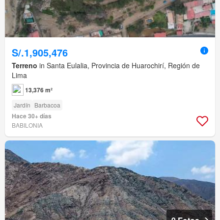
S/.1,905,476
Terreno
in Santa Eulalia, Provincia de Huarochirí, Región de
Lima
13,376 m²
Jardín
Barbacoa
Hace 30+ días
BABILONIA