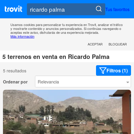
Tus favoritos
Usamos cookies para personalizar tu experiencia en Trovit, analizar el tráfico
y mostrarte contenido y anuncios personalizados. Si continúas navegando o
aceptas este aviso, disfrutarás de una experiencia mejorada.
Más información
ACEPTAR
BLOQUEAR
5 terrenos en venta en Ricardo Palma
Filtros (1)
5 resultados
Ordenar por