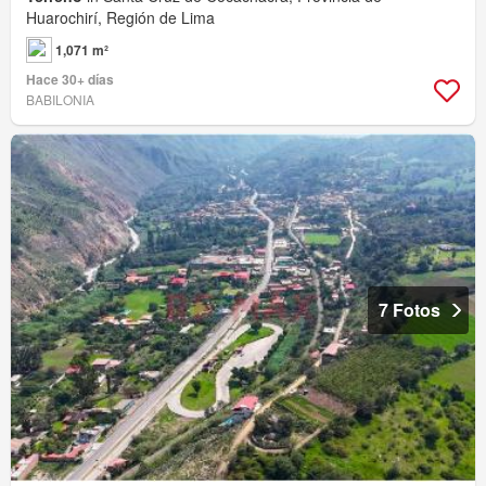
Huarochirí, Región de Lima
1,071 m²
Hace 30+ días
BABILONIA
7 Fotos