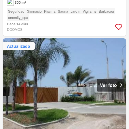
300 m²
Seguridad
Gimnasio
Piscina
Sauna
Jardín
Vigilante
Barbacoa
amenity_spa
Hace 14 días
DOOMOS
Actualizado
Ver foto