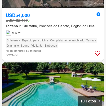
USD54,000
USD182,457
Terreno
in Quilmaná, Provincia de Cañete, Región de Lima
986 m²
Chimenea
Espacio para oficina
Completamente amoblado
Terraza
Gimnasio
Sauna
Vigilante
Barbacoa
Hace 10 horas 58 minutos
DOOMOS
10 Fotos