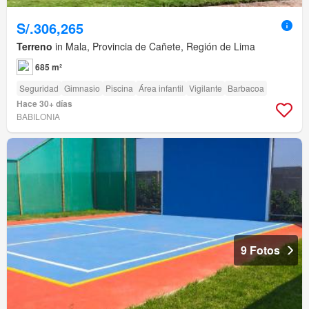
S/.306,265
Terreno
in Mala, Provincia de Cañete, Región de Lima
685 m²
Seguridad
Gimnasio
Piscina
Área infantil
Vigilante
Barbacoa
Hace 30+ días
BABILONIA
9 Fotos