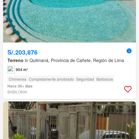
S/.203,876
Terreno
in Quilmaná, Provincia de Cañete, Región de Lima
954 m²
Chimenea
Completamente amoblado
Seguridad
Barbacoa
Hace 30+ días
BABILONIA