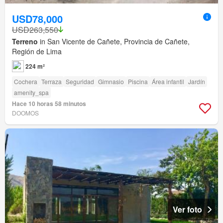
USD78,000
USD263,550
Terreno
in San Vicente de Cañete, Provincia de Cañete,
Región de Lima
224 m²
Cochera
Terraza
Seguridad
Gimnasio
Piscina
Área infantil
Jardín
amenity_spa
Hace 10 horas 58 minutos
DOOMOS
Ver foto