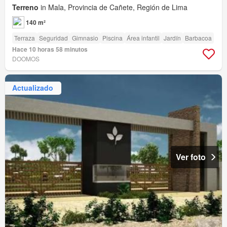
Terreno
in Mala, Provincia de Cañete, Región de Lima
140 m²
Terraza
Seguridad
Gimnasio
Piscina
Área infantil
Jardín
Barbacoa
Hace 10 horas 58 minutos
DOOMOS
Actualizado
Ver foto