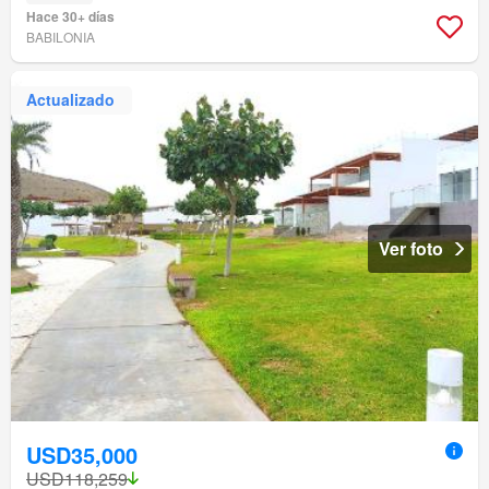
Hace 30+ días
BABILONIA
Actualizado
Ver foto
USD35,000
USD118,259