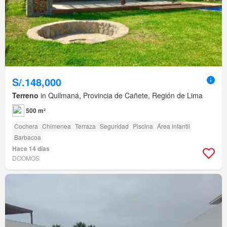
S/.148,000
Terreno
in Quilmaná, Provincia de Cañete, Región de Lima
500 m²
Cochera
Chimenea
Terraza
Seguridad
Piscina
Área infantil
Barbacoa
Hace 14 días
DOOMOS