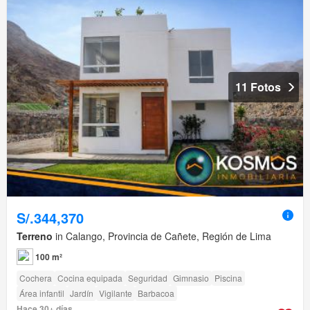
11 Fotos
S/.344,370
Terreno
in Calango, Provincia de Cañete, Región de Lima
100 m²
Cochera
Cocina equipada
Seguridad
Gimnasio
Piscina
Área infantil
Jardín
Vigilante
Barbacoa
Hace 30+ días