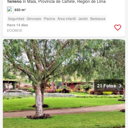
Terreno
in Mala, Provincia de Cañete, Región de Lima
650 m²
Seguridad
Gimnasio
Piscina
Área infantil
Jardín
Barbacoa
Hace 14 días
DOOMOS
21 Fotos