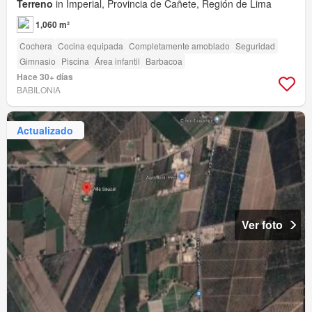
Terreno
in Imperial, Provincia de Cañete, Región de Lima
1,060 m²
Cochera
Cocina equipada
Completamente amoblado
Seguridad
Gimnasio
Piscina
Área infantil
Barbacoa
Hace 30+ días
BABILONIA
Actualizado
Ver foto