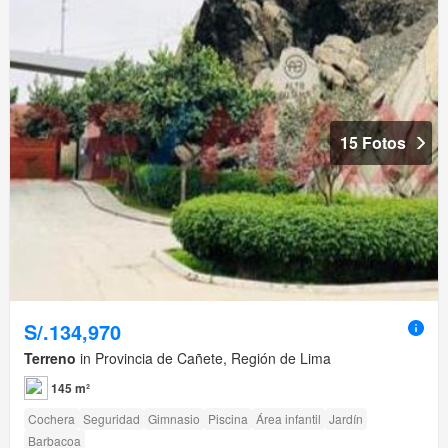
15 Fotos
S/.134,970
Terreno
in Provincia de Cañete, Región de Lima
145 m²
Cochera
Seguridad
Gimnasio
Piscina
Área infantil
Jardín
Barbacoa