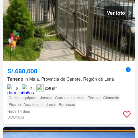
Ver foto
S/.680,000
Terreno
in Mala, Provincia de Cañete, Región de Lima
6
7
258 m²
Cocina equipada
Jacuzzi
Cuarto de servicio
Terraza
Gimnasio
Piscina
Área infantil
Jardín
Barbacoa
Hace 14 días
DOOMOS