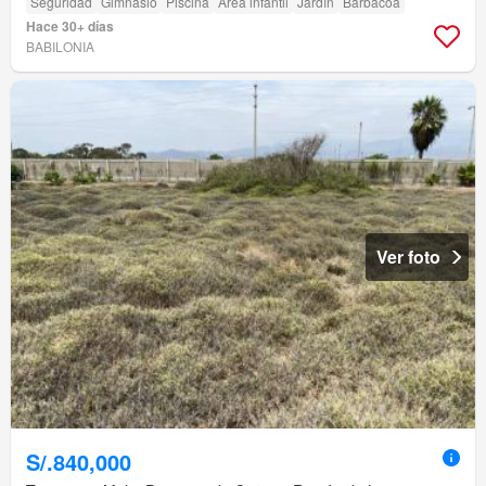
Seguridad
Gimnasio
Piscina
Área infantil
Jardín
Barbacoa
Hace 30+ días
BABILONIA
Ver foto
S/.840,000