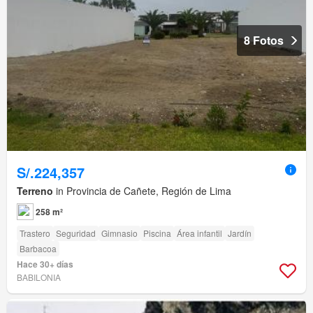
8 Fotos
S/.224,357
Terreno
in Provincia de Cañete, Región de Lima
258 m²
Trastero
Seguridad
Gimnasio
Piscina
Área infantil
Jardín
Barbacoa
Hace 30+ días
BABILONIA