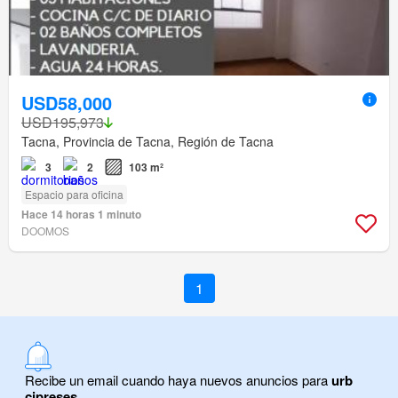
USD58,000
USD195,973
Tacna, Provincia de Tacna, Región de Tacna
3
2
103 m²
Espacio para oficina
Hace 14 horas 1 minuto
DOOMOS
1
Recibe un email cuando haya nuevos anuncios para
urb
cipreses