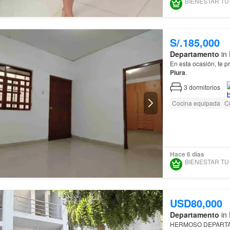
S/.185,000
Departamento
in 
En esta ocasión, te p
Piura
.
3
dormitorios
Cocina equipada
Cu
Hace 6 días
USD80,000
Departamento
in 
HERMOSO DEPARTAM