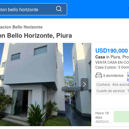
acion Bello Horizonte
n Bello Horizonte, Piura
USD190,000
Casa
in Piura, Pro
VENTA CASA EN CON
Montessori, Turicará,
3
dormitorios
Cochera
Aire acon
Cuarto de servicio
Terraza
Permite ma
Hace 18
días
AMISHOUSE