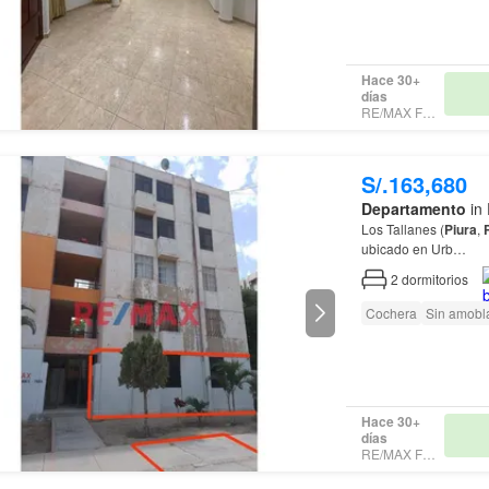
Hace 30+
días
RE/MAX FORT 2
S/.163,680
Departamento
in 
Los Tallanes (
Piura
,
ubicado en Urb…
2
dormitorios
Cochera
Sin amobl
Hace 30+
días
RE/MAX FORT 2