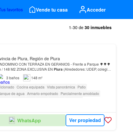
Vende tu casa
Acceder
Tus favoritos
1-30 de
30 inmuebles
vincia de Piura, Región de Piura
DOMINIO CON TERRAZA EN GERANIOS - Frente a Parque 🌳🌳🌳
Casa 3 pisos / 3 Dorm / 148 M2 ZONA EXCLUSIVA EN
Piura
(Alrededores: UDEP, colegios
 Vallesol, restaurantes, supermercado Metro,…
3
baños
148 m²
dicionado
Cocina equipada
Vista panorámica
Patio
Tanque de agua
Armario empotrado
Parcialmente amoblado
scotas
Permite niños
Jardín
Vigilante
Barbacoa
Ver propiedad
WhatsApp