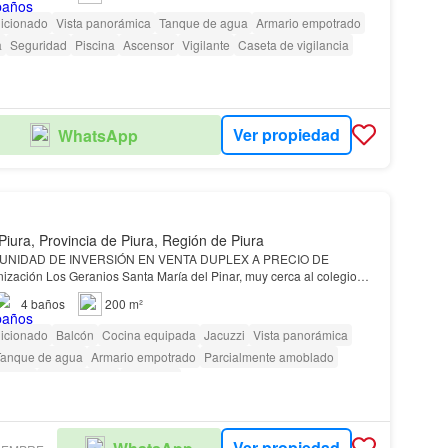
dicionado
Vista panorámica
Tanque de agua
Armario empotrado
a
Seguridad
Piscina
Ascensor
Vigilante
Caseta de vigilancia
Ver propiedad
WhatsApp
Piura, Provincia de Piura, Región de Piura
ERSIÓN EN VENTA DUPLEX A PRECIO DE
Montessori y la UPAO Distribución: Cochera sala comedor Baño de visita Coc…
4
baños
200 m²
dicionado
Balcón
Cocina equipada
Jacuzzi
Vista panorámica
Tanque de agua
Armario empotrado
Parcialmente amoblado
scotas
Permite niños
Barbacoa
Ver propiedad