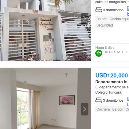
calle las margaritas,
3
dormitorios
Balcón
Cocina equ
Seguridad
Hace 6 días
USD120,000
Departamento
in 
El departamento se e
Colegio Turicará.
3
dormitorios
Cochera
Balcón
Cu