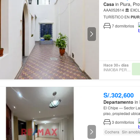
Casa
in Piura, Pro
AAA052614 🏛️ EXCLUSIVA CASA SEVILLANA CON ALTO POTENCIAL COMERCIAL Y
TURÍSTICO EN
PIU
7
dormitorios
Hace 30+ días
INMOBA PERU SAC
S/.302,600
Departamento
in 
El Chipe — Sector L
3
dormitorios
Cochera
Sin amobl