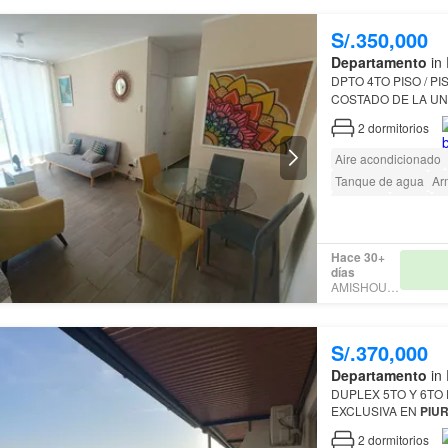
S/.350,000
Departamento
in 
colegios Turicará, Va
2
dormitorios
Aire acondicionado
Tanque de agua
Ar
Ascensor
Jardín
Vi
Hace 30+
días
AMISHOUSE
S/.370,000
Departamento
in 
DUPLEX 5TO Y 6TO PIS
EXCLUSIVA EN
PIU
Universidad Mallpla
2
dormitorios