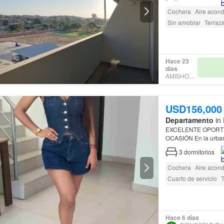
Cochera
Aire acon
Sin amoblar
Terraz
Hace 23
días
AMISHOUSE
USD156,000
Departamento
in 
EXCELENTE OPORTUNIDAD DE INV
OCASIÓN En la urbanización Los Geranios Santa María del Pinar, muy cerca al colegio
3
dormitorios
Cochera
Aire acon
Cuarto de servicio
Terraza
Permite ma
Hace 6 días