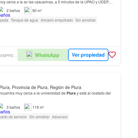
 muy cerca a la av las casuarinas, a 5 minutos de la UPAO y UDEP,
gym, veterinarias, etc. DISTRIBUCIÓN: 3 Habitaciones 2 baños Sala…
2
baños
90 m²
ipada
Tanque de agua
Armario empotrado
Sin amoblar
Ver propiedad
WhatsApp
BIENESTAR TU EMPRESA DE CONFIANZA
Piura, Provincia de Piura, Región de Piura
ncuentra muy cerca a la universidad de
Piura
y está al costado del
3
baños
119 m²
arto de servicio
Sin amoblar
Ascensor