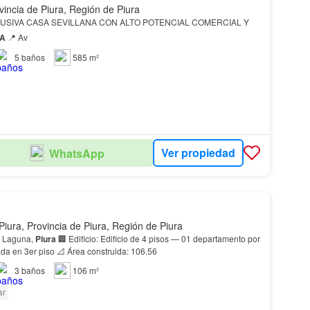
vincia de Piura, Región de Piura
RA
📍 Av
5
baños
585 m²
Ver propiedad
WhatsApp
Piura, Provincia de Piura, Región de Piura
a Laguna,
Piura
🏢 Edificio: Edificio de 4 pisos — 01 departamento por
piso, propiedad ubicada en 3er piso 📐 Área construida: 106.56
3
baños
106 m²
ar