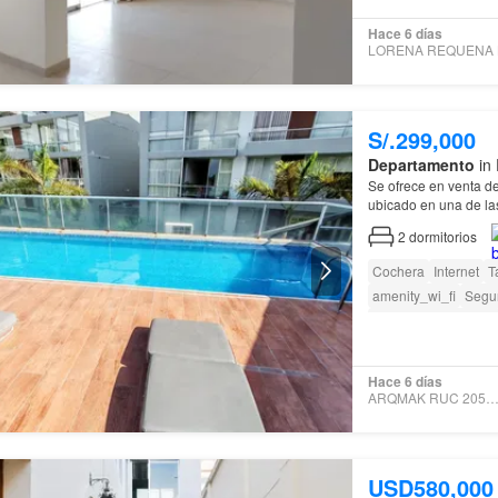
Hace 6 días
S/.299,000
Departamento
in 
Se ofrece en venta d
ubicado en una de l
2
dormitorios
Cochera
Internet
T
amenity_wi_fi
Segu
Caseta de vigilancia
Hace 6 días
ARQMAK RUC 205166968
USD580,000