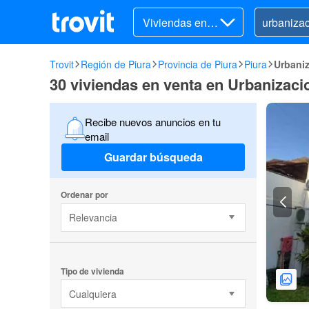
Viviendas en v
enta
Trovit
Región de Piura
Provincia de Piura
Piura
Urbaniz
30 viviendas en venta en Urbanizacio
Recibe nuevos anuncios en tu
email
Guardar búsqueda
Ordenar por
Relevancia
Tipo de vivienda
Cualquiera