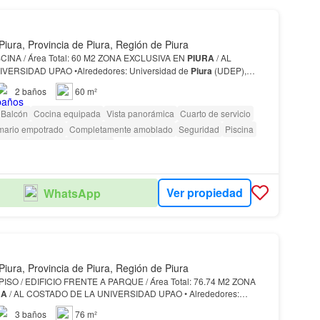
Piura, Provincia de Piura, Región de Piura
DPTO 4TO PISO / PISCINA / Área Total: 60 M2 ZONA EXCLUSIVA EN
PIURA
/ AL
COSTADO DE LA UNIVERSIDAD UPAO •Alrededores: Universidad de
Piura
(UDEP),
llesol, Montessori, Kairos College, restaurantes, supe…
2
baños
60 m²
Balcón
Cocina equipada
Vista panorámica
Cuarto de servicio
mario empotrado
Completamente amoblado
Seguridad
Piscina
gilante
Caseta de vigilancia
Ver propiedad
WhatsApp
Piura, Provincia de Piura, Región de Piura
O / EDIFICIO FRENTE A PARQUE / Área Total: 76.74 M2 ZONA
RA
/ AL COSTADO DE LA UNIVERSIDAD UPAO • Alrededores:
za
Piura
(ex Open Plaza).…
3
baños
76 m²