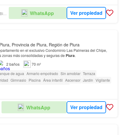
Ver propiedad
WhatsApp
LORENA REQUENA BIENES RAICES
Piura, Provincia de Piura, Región de Piura
epartamento en el exclusivo Condominio Las Palmeras del Chipe,
as zonas más consolidadas y seguras de
Piura
.
2
baños
70 m²
anque de agua
Armario empotrado
Sin amoblar
Terraza
ridad
Gimnasio
Piscina
Área infantil
Ascensor
Jardín
Vigilante
Acceso para personas con discapacidad
Ver propiedad
WhatsApp
19