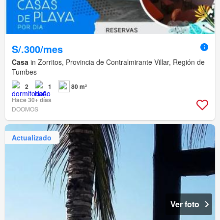
S/.300/mes
Casa
in Zorritos, Provincia de Contralmirante Villar, Región de
Tumbes
2
1
80 m²
Hace 30+ días
DOOMOS
Actualizado
Ver foto