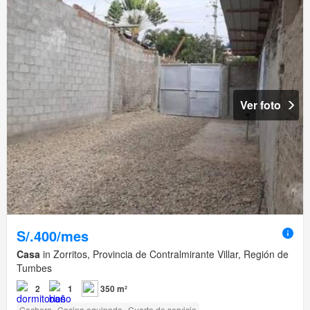
Ver foto
S/.400/mes
Casa
in Zorritos, Provincia de Contralmirante Villar, Región de
Tumbes
2
1
350 m²
Cochera
Cocina equipada
Cuarto de servicio