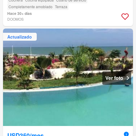
Completamente amoblado
Terraza
Hace 30+ días
DOOMOS
Actualizado
Ver foto
USD350/mes