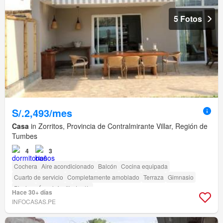
5 Fotos
S/.2,493/mes
Casa
in Zorritos, Provincia de Contralmirante Villar, Región de
Tumbes
4
3
Cochera
Aire acondicionado
Balcón
Cocina equipada
Cuarto de servicio
Completamente amoblado
Terraza
Gimnasio
Piscina
Área infantil
Jardín
Hace 30+ días
INFOCASAS.PE