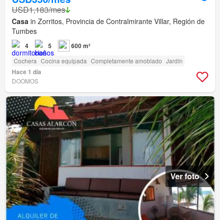
USD1,183/mes
Casa
in Zorritos, Provincia de Contralmirante Villar, Región de
Tumbes
4
5
600 m²
Cochera
Cocina equipada
Completamente amoblado
Jardín
Hace 1 día
DOOMOS
Ver foto