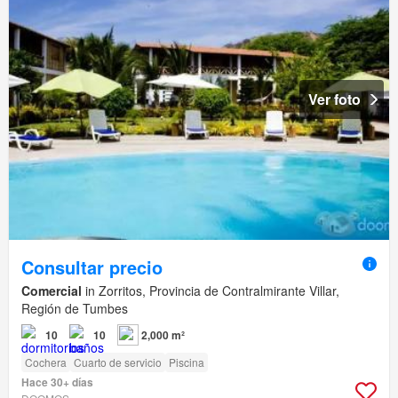
Ver foto
Consultar precio
Comercial
in Zorritos, Provincia de Contralmirante Villar,
Región de Tumbes
10
10
2,000 m²
Cochera
Cuarto de servicio
Piscina
Hace 30+ días