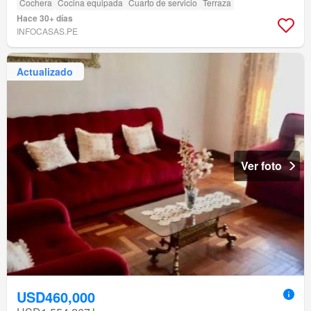
Cochera
Cocina equipada
Cuarto de servicio
Terraza
Hace 30+ días
INFOCASAS.PE
Actualizado
Ver foto
USD460,000