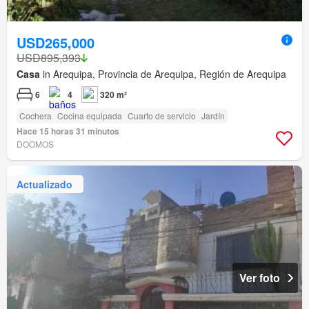
USD265,000
USD895,393
Casa
in Arequipa, Provincia de Arequipa, Región de Arequipa
6
4
320 m²
Cochera
Cocina equipada
Cuarto de servicio
Jardín
Hace 15 horas 31 minutos
DOOMOS
Actualizado
Ver foto