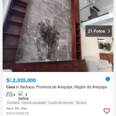
21 Fotos
S/.2,035,000
Casa
in Sachaca, Provincia de Arequipa, Región de Arequipa
3
3
Cochera
Cocina equipada
Cuarto de servicio
Terraza
Hace 30+ días
INFOCASAS.PE