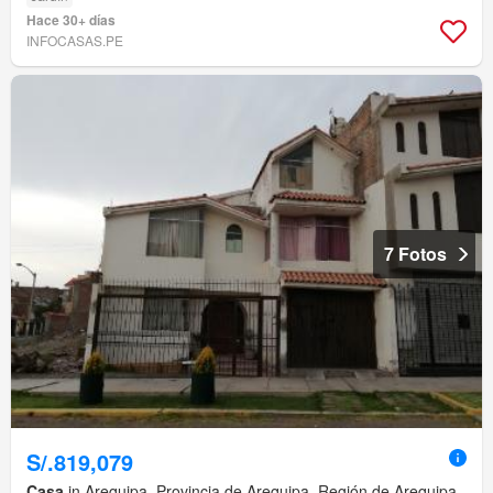
Hace 30+ días
INFOCASAS.PE
7 Fotos
S/.819,079
Casa
in Arequipa, Provincia de Arequipa, Región de Arequipa