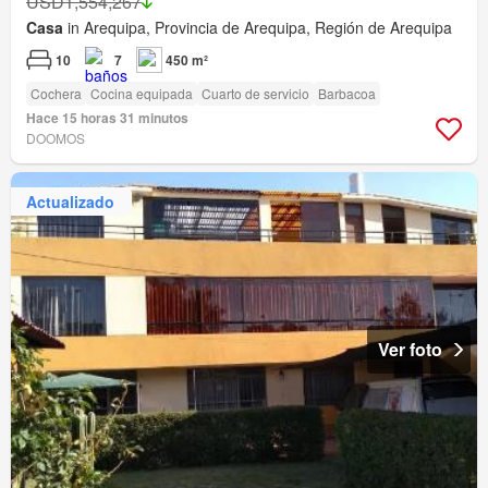
USD1,554,267
Casa
in Arequipa, Provincia de Arequipa, Región de Arequipa
10
7
450 m²
Cochera
Cocina equipada
Cuarto de servicio
Barbacoa
Hace 15 horas 31 minutos
DOOMOS
Actualizado
Ver foto