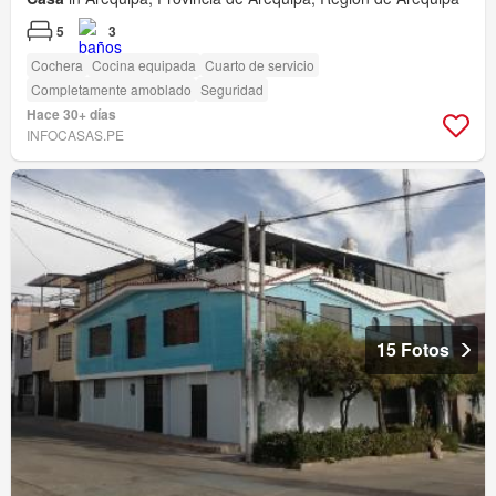
5
3
Cochera
Cocina equipada
Cuarto de servicio
Completamente amoblado
Seguridad
Hace 30+ días
INFOCASAS.PE
15 Fotos