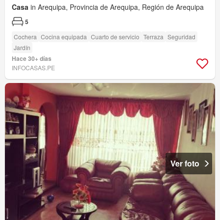
Casa
in Arequipa, Provincia de Arequipa, Región de Arequipa
5
Cochera
Cocina equipada
Cuarto de servicio
Terraza
Seguridad
Jardín
Hace 30+ días
INFOCASAS.PE
Ver foto