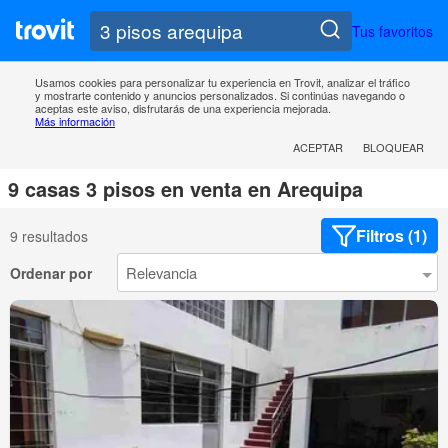
Tus favoritos
Usamos cookies para personalizar tu experiencia en Trovit, analizar el tráfico
y mostrarte contenido y anuncios personalizados. Si continúas navegando o
aceptas este aviso, disfrutarás de una experiencia mejorada.
Más información
ACEPTAR
BLOQUEAR
9 casas 3 pisos en venta en Arequipa
Filtros (1)
9 resultados
Ordenar por