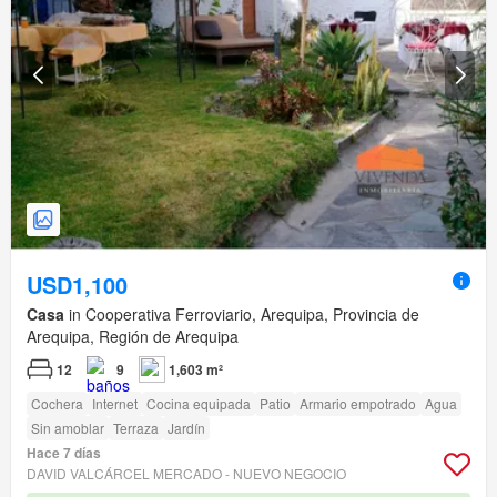
USD1,100
Casa
in Cooperativa Ferroviario, Arequipa, Provincia de
Arequipa, Región de Arequipa
12
9
1,603 m²
Cochera
Internet
Cocina equipada
Patio
Armario empotrado
Agua
Sin amoblar
Terraza
Jardín
Hace 7 días
DAVID VALCÁRCEL MERCADO - NUEVO NEGOCIO