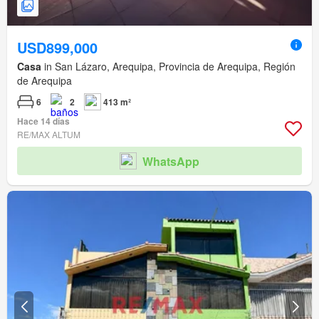
USD899,000
Casa
in San Lázaro, Arequipa, Provincia de Arequipa, Región
de Arequipa
6
2
413 m²
Hace 14 días
RE/MAX ALTUM
WhatsApp