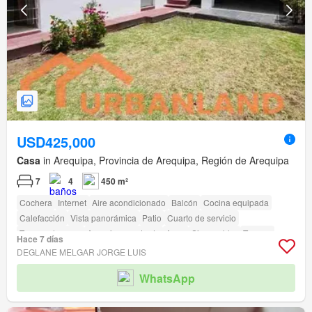
USD425,000
Casa
in Arequipa, Provincia de Arequipa, Región de Arequipa
7
4
450 m²
Cochera
Internet
Aire acondicionado
Balcón
Cocina equipada
Calefacción
Vista panorámica
Patio
Cuarto de servicio
Tanque de agua
Armario empotrado
Agua
Sin amoblar
Terraza
Hace 7 días
Seguridad
Biblioteca
Jardín
Barbacoa
Caseta de vigilancia
DEGLANE MELGAR JORGE LUIS
WhatsApp