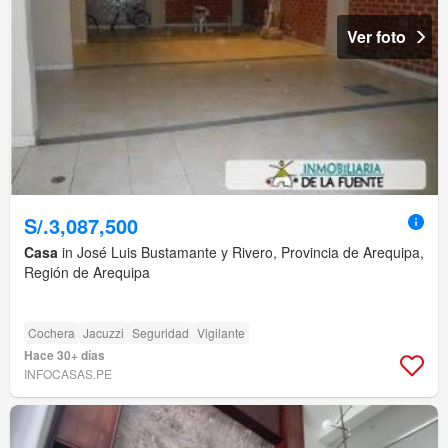
Ver foto
S/.3,087,500
Casa
in José Luis Bustamante y Rivero, Provincia de Arequipa,
Región de Arequipa
Cochera
Jacuzzi
Seguridad
Vigilante
Hace 30+ días
INFOCASAS.PE