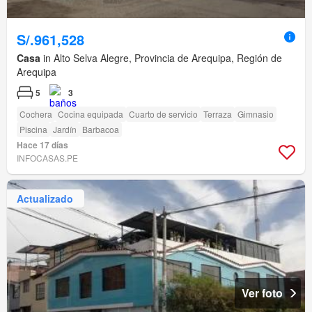
S/.961,528
Casa
in Alto Selva Alegre, Provincia de Arequipa, Región de
Arequipa
5
3
Cochera
Cocina equipada
Cuarto de servicio
Terraza
Gimnasio
Piscina
Jardín
Barbacoa
Hace 17 días
INFOCASAS.PE
Actualizado
Ver foto