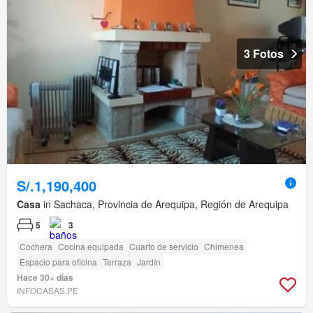
3 Fotos
S/.1,190,400
Casa
in Sachaca, Provincia de Arequipa, Región de Arequipa
5
3
Cochera
Cocina equipada
Cuarto de servicio
Chimenea
Espacio para oficina
Terraza
Jardín
Hace 30+ días
INFOCASAS.PE