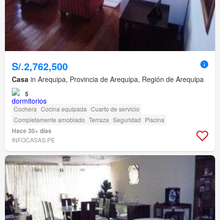
S/.2,762,500
Casa
in Arequipa, Provincia de Arequipa, Región de Arequipa
5
Cochera
Cocina equipada
Cuarto de servicio
Completamente amoblado
Terraza
Seguridad
Piscina
Hace 30+ días
INFOCASAS.PE