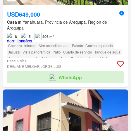
USD649,000
Casa
in Yanahuara, Provincia de Arequipa, Región de
Arequipa
8
5
406 m²
Cochera
Internet
Aire acondicionado
Balcón
Cocina equipada
Jacuzzi
Vista panorámica
Patio
Cuarto de servicio
Tanque de agua
Armario empotrado
Chimenea
Agua
Parcialmente amoblado
Hace 6 días
Terraza
Permite mascotas
Permite niños
Seguridad
Área infantil
DEGLANE MELGAR JORGE LUIS
Biblioteca
Jardín
Vigilante
Barbacoa
Caseta de vigilancia
WhatsApp