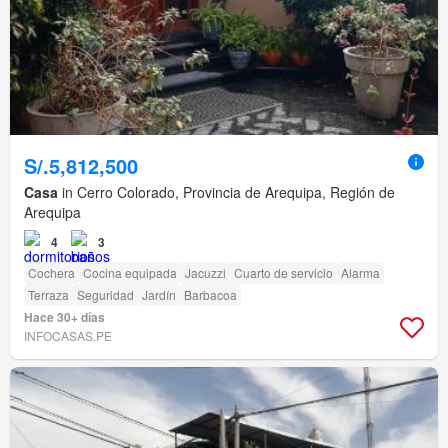
S/.5,812,500
Casa
in Cerro Colorado, Provincia de Arequipa, Región de
Arequipa
4
3
Cochera
Cocina equipada
Jacuzzi
Cuarto de servicio
Alarma
Terraza
Seguridad
Jardín
Barbacoa
Hace 30+ días
INFOCASAS.PE