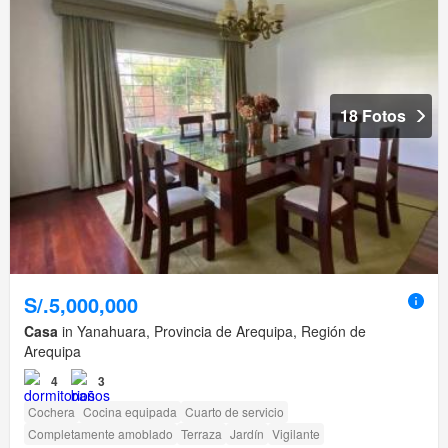
18 Fotos
S/.5,000,000
Casa
in Yanahuara, Provincia de Arequipa, Región de
Arequipa
4
3
Cochera
Cocina equipada
Cuarto de servicio
Completamente amoblado
Terraza
Jardín
Vigilante