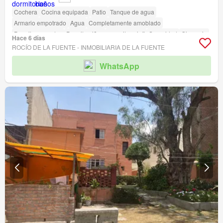
Cochera
Cocina equipada
Patio
Tanque de agua
Armario empotrado
Agua
Completamente amoblado
Permite mascotas
Permite niños
amenity_wi_fi
Seguridad
Gimnasio
Hace 6 días
Biblioteca
Jardín
Caseta de vigilancia
ROCÍO DE LA FUENTE - INMOBILIARIA DE LA FUENTE
WhatsApp