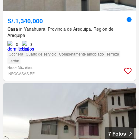
S/.1,340,000
Casa
in Yanahuara, Provincia de Arequipa, Región de
Arequipa
3
3
Cochera
Cuarto de servicio
Completamente amoblado
Terraza
Jardín
Hace 30+ días
INFOCASAS.PE
7 Fotos