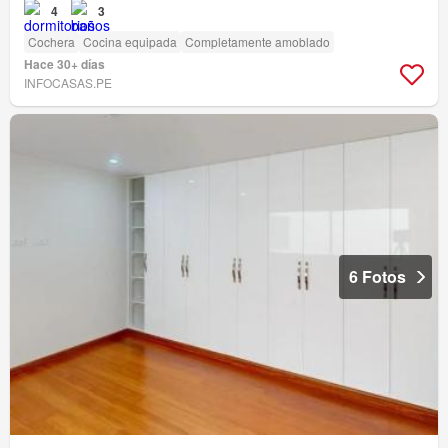
4
3
Cochera
Cocina equipada
Completamente amoblado
Hace 30+ días
INFOCASAS.PE
6 Fotos