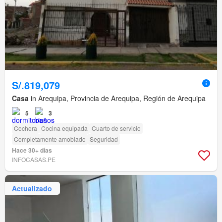
S/.819,079
Casa
in Arequipa, Provincia de Arequipa, Región de Arequipa
5
3
Cochera
Cocina equipada
Cuarto de servicio
Completamente amoblado
Seguridad
Hace 30+ días
INFOCASAS.PE
Actualizado