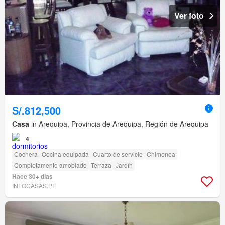
Ver foto
S/.812,500
Casa
in Arequipa, Provincia de Arequipa, Región de Arequipa
4
Cochera
Cocina equipada
Cuarto de servicio
Chimenea
Completamente amoblado
Terraza
Jardín
Hace 30+ días
INFOCASAS.PE