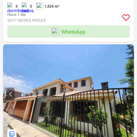
5
5
1,524 m²
Hace 1 día
SKY7 BIENES RAÍCES
WhatsApp