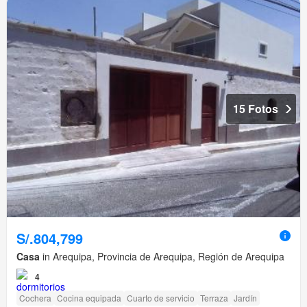
15 Fotos
S/.804,799
Casa
in Arequipa, Provincia de Arequipa, Región de Arequipa
4
Cochera
Cocina equipada
Cuarto de servicio
Terraza
Jardín