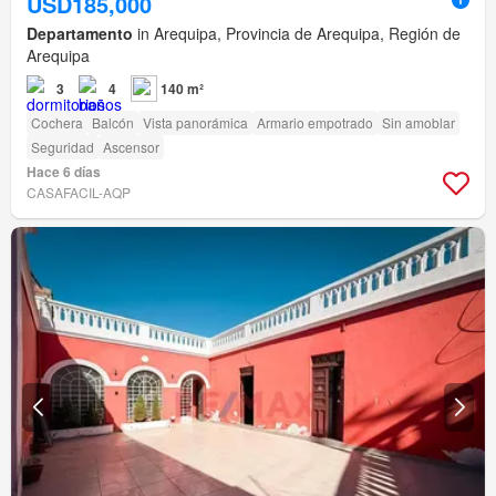
USD185,000
Departamento
in Arequipa, Provincia de Arequipa, Región de
Arequipa
3
4
140 m²
Cochera
Balcón
Vista panorámica
Armario empotrado
Sin amoblar
Seguridad
Ascensor
Hace 6 días
CASAFACIL-AQP