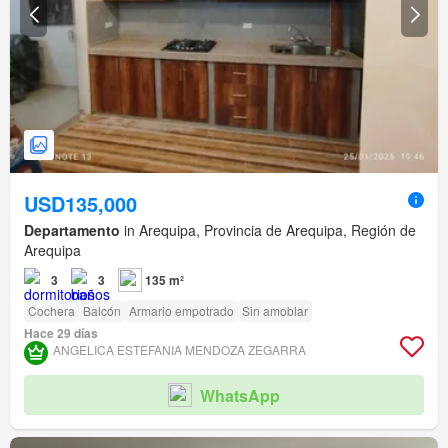
USD135,000
Departamento
in Arequipa, Provincia de Arequipa, Región de
Arequipa
3
3
135 m²
Cochera
Balcón
Armario empotrado
Sin amoblar
Hace 29 días
ANGELICA ESTEFANIA MENDOZA ZEGARRA
WhatsApp