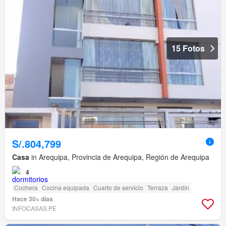
15 Fotos
S/.804,799
Casa
in Arequipa, Provincia de Arequipa, Región de Arequipa
4
Cochera
Cocina equipada
Cuarto de servicio
Terraza
Jardín
Hace 30+ días
INFOCASAS.PE