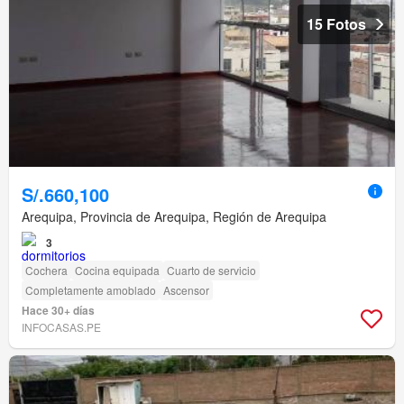
15 Fotos
S/.660,100
Arequipa, Provincia de Arequipa, Región de Arequipa
3
Cochera
Cocina equipada
Cuarto de servicio
Completamente amoblado
Ascensor
Hace 30+ días
INFOCASAS.PE