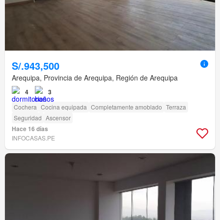
S/.943,500
Arequipa, Provincia de Arequipa, Región de Arequipa
4
3
Cochera
Cocina equipada
Completamente amoblado
Terraza
Seguridad
Ascensor
Hace 16 días
INFOCASAS.PE