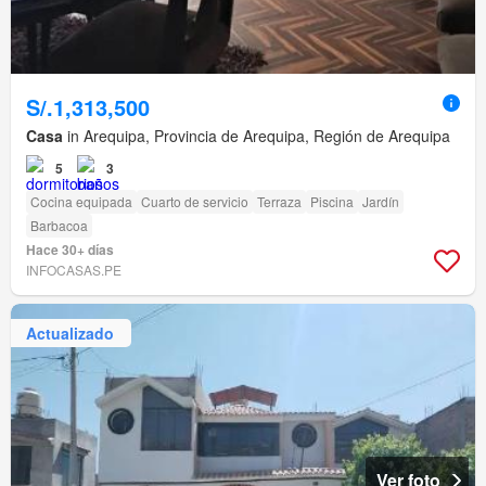
S/.1,313,500
Casa
in Arequipa, Provincia de Arequipa, Región de Arequipa
5
3
Cocina equipada
Cuarto de servicio
Terraza
Piscina
Jardín
Barbacoa
Hace 30+ días
INFOCASAS.PE
Actualizado
Ver foto