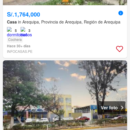
S/.1,764,000
Casa
in Arequipa, Provincia de Arequipa, Región de Arequipa
5
3
Cochera
Hace 30+ días
INFOCASAS.PE
Ver foto