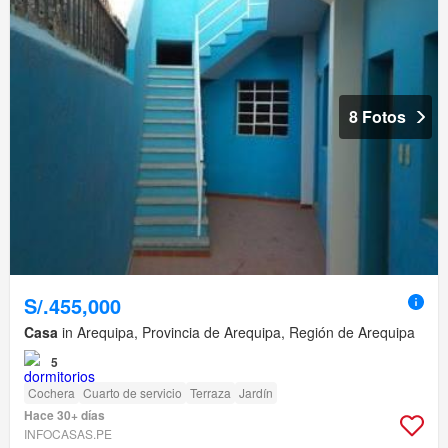
8 Fotos
S/.455,000
Casa
in Arequipa, Provincia de Arequipa, Región de Arequipa
5
Cochera
Cuarto de servicio
Terraza
Jardín
Hace 30+ días
INFOCASAS.PE