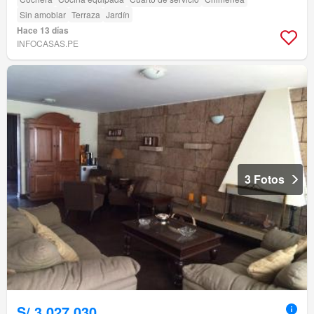
Sin amoblar
Terraza
Jardín
Hace 13 días
INFOCASAS.PE
3 Fotos
S/.3,027,030