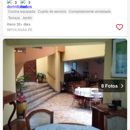
3
3
Cocina equipada
Cuarto de servicio
Completamente amoblado
Terraza
Jardín
Hace 30+ días
INFOCASAS.PE
8 Fotos