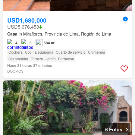
USD1,680,000
USD5,676,453
Casa
in Miraflores, Provincia de Lima, Región de Lima
4
3
584 m²
Cochera
Cocina equipada
Cuarto de servicio
Chimenea
Sin amoblar
Terraza
Jardín
Barbacoa
Hace 21 horas 37 minutos
DOOMOS
6 Fotos