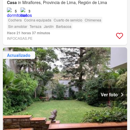
Casa
in Miraflores, Provincia de Lima, Región de Lima
5
3
Cochera
Cocina equipada
Cuarto de servicio
Chimenea
Sin amoblar
Terraza
Jardín
Barbacoa
Hace 21 horas 37 minutos
INFOCASAS.PE
Actualizado
Ver foto