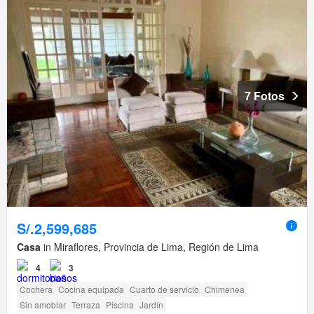
7 Fotos
S/.2,599,685
Casa
in Miraflores, Provincia de Lima, Región de Lima
4
3
Cochera
Cocina equipada
Cuarto de servicio
Chimenea
Sin amoblar
Terraza
Piscina
Jardín