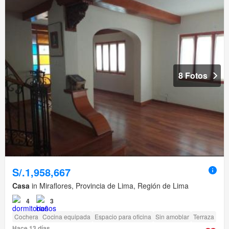
8 Fotos
S/.1,958,667
Casa
in Miraflores, Provincia de Lima, Región de Lima
4
3
Cochera
Cocina equipada
Espacio para oficina
Sin amoblar
Terraza
Hace 13 días