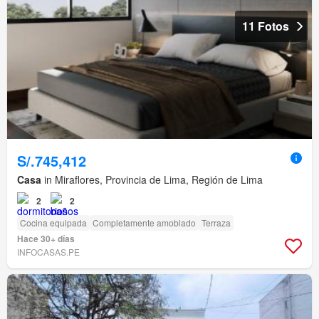
11 Fotos
S/.745,412
Casa
in Miraflores, Provincia de Lima, Región de Lima
2
2
Cocina equipada
Completamente amoblado
Terraza
Hace 30+ días
INFOCASAS.PE