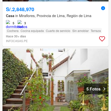
S/.2,848,970
Casa
in Miraflores, Provincia de Lima, Región de Lima
5
3
Cochera
Cocina equipada
Cuarto de servicio
Sin amoblar
Terraza
Hace 30+ días
INFOCASAS.PE
5 Fotos