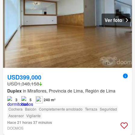
Ver foto
USD399,000
USD1,348,158
Duplex
in Miraflores, Provincia de Lima, Región de Lima
3
5
240 m²
Cochera
Balcón
Completamente amoblado
Terraza
Seguridad
Ascensor
Vigilante
Hace 21 horas 37 minutos
DOOMOS