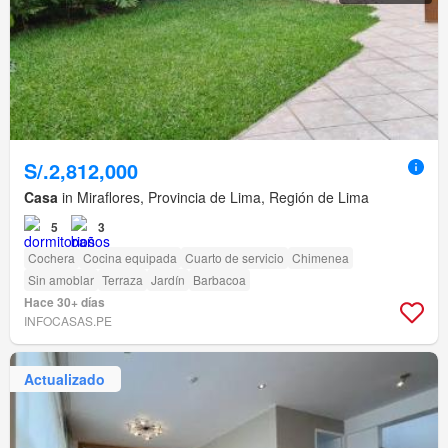
S/.2,812,000
Casa
in Miraflores, Provincia de Lima, Región de Lima
5
3
Cochera
Cocina equipada
Cuarto de servicio
Chimenea
Sin amoblar
Terraza
Jardín
Barbacoa
Hace 30+ días
INFOCASAS.PE
Actualizado