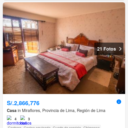
21 Fotos
S/.2,866,776
Casa
in Miraflores, Provincia de Lima, Región de Lima
4
3
Cochera
Cocina equipada
Cuarto de servicio
Chimenea