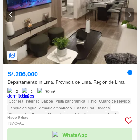
S/.286,000
Departamento
in Lima, Provincia de Lima, Región de Lima
3
2
70 m²
Cochera
Internet
Balcón
Vista panorámica
Patio
Cuarto de servicio
Tanque de agua
Armario empotrado
Gas natural
Bodega
Sin amoblar
Terraza
Gimnasio
Área infantil
Ascensor
Jardín
Hace 6 días
Vigilante
Barbacoa
Caseta de vigilancia
INMOVAE
Acceso para personas con discapacidad
WhatsApp