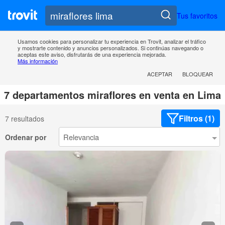
Tus favoritos
Usamos cookies para personalizar tu experiencia en Trovit, analizar el tráfico
y mostrarte contenido y anuncios personalizados. Si continúas navegando o
aceptas este aviso, disfrutarás de una experiencia mejorada.
Más información
ACEPTAR
BLOQUEAR
7 departamentos miraflores en venta en Lima
Filtros (1)
7 resultados
Ordenar por