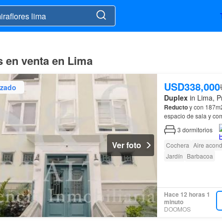
s en venta en Lima
USD338,000
izado
Duplex
in Lima, P
Reducto
y con 187m2,
espacio de sala y c
3
dormitorios
Ver foto
Cochera
Aire acon
Jardín
Barbacoa
Hace 12 horas 1
minuto
DOOMOS