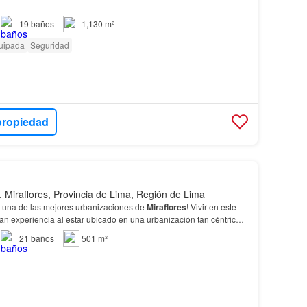
19
baños
1,130 m²
uipada
Seguridad
propiedad
, Miraflores, Provincia de Lima, Región de Lima
, una de las mejores urbanizaciones de
Miraflores
! Vivir en este
n experiencia al estar ubicado en una urbanización tan céntrica
uy cerca al corazón de
Miraflores
…
21
baños
501 m²