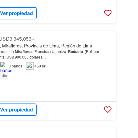
Ver propiedad
USD3,345,053
, Miraflores, Provincia de Lima, Región de Lima
rreno en
Miraflores
, Francisco Ugarriza,
Reducto
. (Ref: por
enta: US$ 990,000 dolares…
8
baños
450 m²
rdín
Ver propiedad