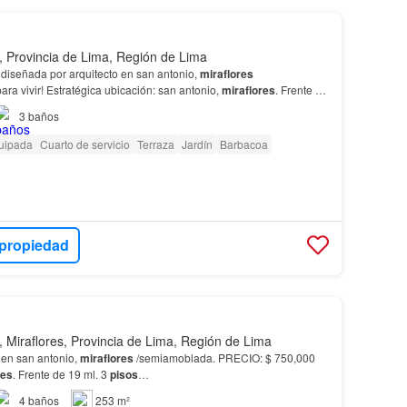
s, Provincia de Lima, Región de Lima
iseñada por arquitecto en san antonio,
miraflores
ara vivir! Estratégica ubicación: san antonio,
miraflores
. Frente de
3
baños
uipada
Cuarto de servicio
Terraza
Jardín
Barbacoa
 propiedad
, Miraflores, Provincia de Lima, Región de Lima
en san antonio,
miraflores
/semiamoblada. PRECIO: $ 750,000
res
. Frente de 19 ml. 3
pisos
…
4
baños
253 m²