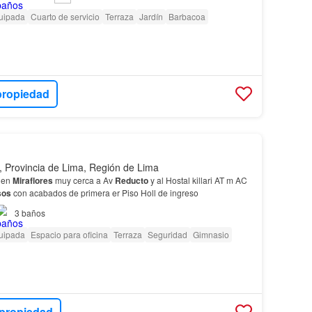
uipada
Cuarto de servicio
Terraza
Jardín
Barbacoa
propiedad
s, Provincia de Lima, Región de Lima
en
Miraflores
muy cerca a Av
Reducto
y al Hostal killari AT m AC
sos
con acabados de primera er Piso Holl de ingreso
3
baños
uipada
Espacio para oficina
Terraza
Seguridad
Gimnasio
 propiedad