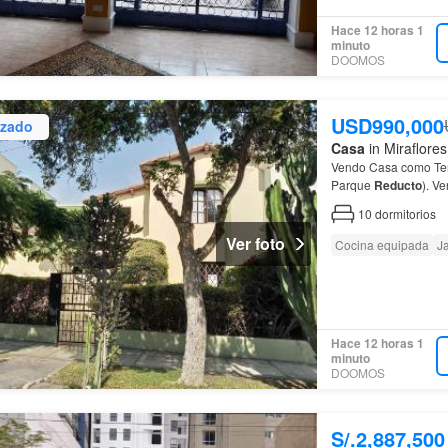
Hace 12 horas 1
minuto
DOOMOS
USD990,000
izado
Casa
in Miraflores
Vendo Casa como Te
Parque
Reducto
). V
10
dormitorios
Ver foto
Cocina equipada
Ja
Hace 12 horas 1
minuto
DOOMOS
S/.2,887,500