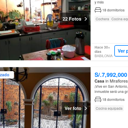
y más
18
dormitorios
22 Fotos
Cochera
Cocina eq
Hace 30+
Ver 
días
BABILONIA
S/.7,992,000
izado
Casa
in Miraflores
¡Vive en San Antonio
inmueble será una gra
les permitirá estar m
18
dormitorios
Ver foto
Cocina equipada