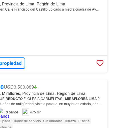
s, Provincia de Lima, Región de Lima
o en Calle Francisco del Castillo ubicado a media cuadra de Av…
 propiedad
00
USD3,530,889
, Miraflores, Provincia de Lima, Región de Lima
QUE
REDUCTO
E IGLESIA CARMELITAS -
MIRAFLORES
LIMA
2
61 años de antigüedad, vista a parque, en muy buen estado, dos
rimaria del carmelitas y parque
reducto
.…
3
baños
475 m²
uipada
Cuarto de servicio
Sin amoblar
Terraza
Piscina
arbacoa