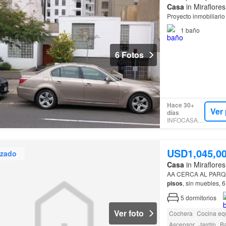
Casa
in Miraflore
Proyecto inmobiliari
1
baño
6 Fotos
Hace 30+
Ver
días
INFOCASAS.PE
USD1,045,0
izado
Casa
in Miraflores
AA CERCA AL PAR
pisos
, sin muebles, 
Cerca al colegio de p
5
dormitorios
Ver foto
Cochera
Cocina eq
Ascensor
Jardín
B