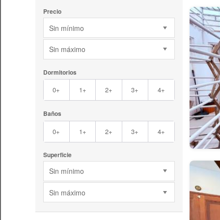
Precio
Sin mínimo
Sin máximo
Dormitorios
0+
1+
2+
3+
4+
Baños
0+
1+
2+
3+
4+
Superficie
Sin mínimo
Sin máximo