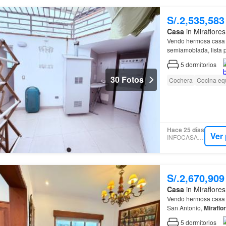
S/.2,535,583
Casa
in Miraflore
Vendo hermosa casa d
semiamoblada, lista p
19 ml. 3
pisos
…
5
dormitorios
30 Fotos
Cochera
Cocina eq
Hace 25 días
Ver
INFOCASAS.PE
S/.2,670,909
Casa
in Miraflores
Vendo hermosa casa 
San Antonio,
Miraflo
5
dormitorios