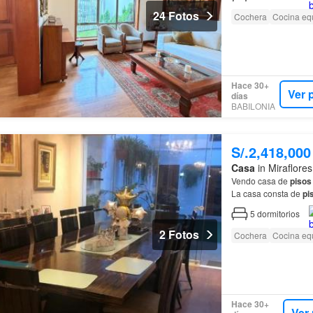
24 Fotos
Cochera
Cocina eq
Hace 30+
Ver 
días
BABILONIA
S/.2,418,000
Casa
in Miraflore
Vendo casa de
pisos
La casa consta de
pi
5
dormitorios
2 Fotos
Cochera
Cocina eq
Hace 30+
Ver