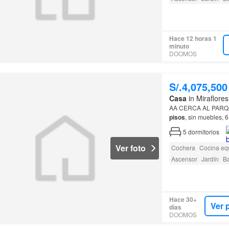
Hace 12 horas 1
minuto
DOOMOS
S/.4,075,500
Casa
in Miraflores
AA CERCA AL PAR
pisos
, sin muebles, 
Cerca al colegio de p
5
dormitorios
Ver foto
Cochera
Cocina eq
Ascensor
Jardín
B
Hace 30+
Ver 
días
DOOMOS