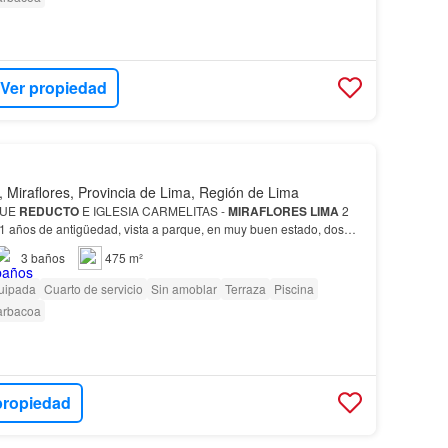
Ver propiedad
, Miraflores, Provincia de Lima, Región de Lima
QUE
REDUCTO
E IGLESIA CARMELITAS -
MIRAFLORES
LIMA
2
61 años de antigüedad, vista a parque, en muy buen estado, dos
rimaria del carmelitas y parque
reducto
.…
3
baños
475 m²
uipada
Cuarto de servicio
Sin amoblar
Terraza
Piscina
arbacoa
propiedad