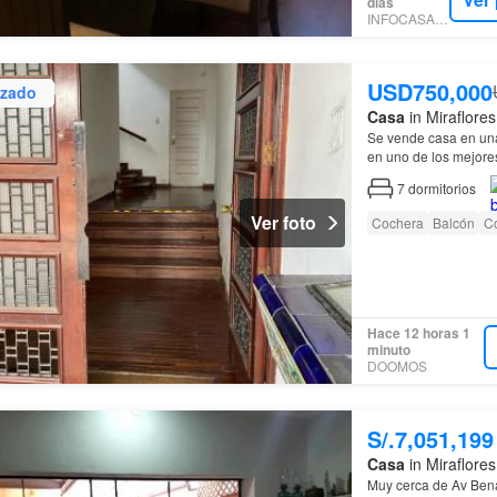
días
INFOCASAS.PE
USD750,000
izado
Casa
in Miraflores
Se vende casa en una
en uno de los mejores
7
dormitorios
Ver foto
Cochera
Balcón
C
Hace 12 horas 1
minuto
DOOMOS
S/.7,051,199
Casa
in Miraflores
Muy cerca de Av Ben