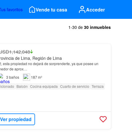
Vende tu casa
Acceder
Tus favoritos
1-30 de
30 inmuebles
USD1,142,048
rovincia de Lima, Región de Lima
 esta propiedad no dejará de sorprenderte, ya que posee un
omedor de aprox…
3
baños
187 m²
dicionado
Balcón
Cocina equipada
Cuarto de servicio
Terraza
Ver propiedad