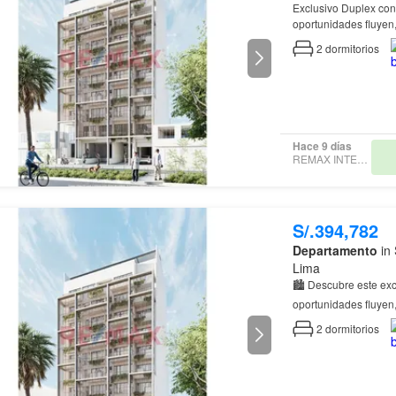
Exclu
oportunidades fluyen,
un estilo de vida din
2
dormitorios
Hace 9 días
REMAX INTEGRITY
S/.394,782
Departamento
in 
Lima
🏙️ Descubre este ex
oportunidades fluyen,
un estilo de vida din
2
dormitorios