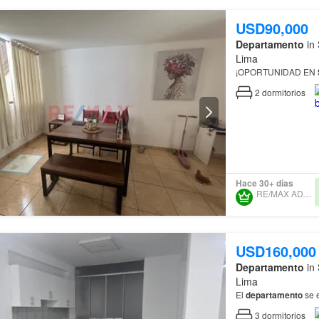
USD90,000
Departamento
in 
Lima
¡OPORTUNIDAD EN
2
dormitorios
Hace 30+ días
RE/MAX ADVANCED
USD160,000
Departamento
in 
Lima
El
departamento
se e
3
dormitorios