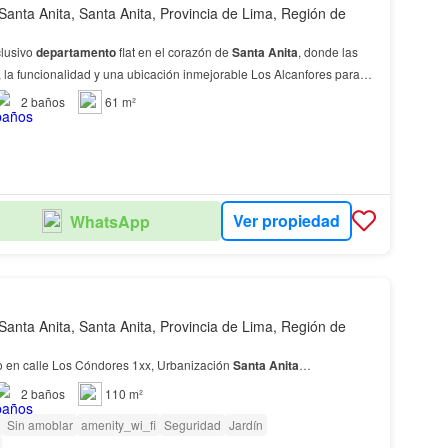
Santa Anita, Santa Anita, Provincia de Lima, Región de
clusivo
departamento
flat en el corazón de
Santa
Anita
, donde las
 la funcionalidad y una ubicación inmejorable Los Alcanfores para
ámico, comercial y en constante…
2
baños
61 m²
Ver propiedad
WhatsApp
Santa Anita, Santa Anita, Provincia de Lima, Región de
 en calle Los Cóndores 1xx, Urbanización
Santa
Anita
…
2
baños
110 m²
Sin amoblar
amenity_wi_fi
Seguridad
Jardín