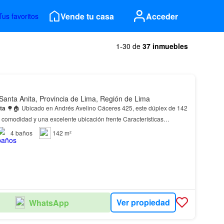
Vende tu casa
Acceder
Tus favoritos
1-30 de
37 inmuebles
Santa Anita, Provincia de Lima, Región de Lima
ta
🌳🏠 Ubicado en Andrés Avelino Cáceres 425, este dúplex de 142
 comodidad y una excelente ubicación frente Características
ección: Andrés Avelino Cáceres 4…
4
baños
142 m²
Ver propiedad
WhatsApp