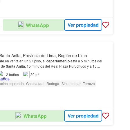
Ver propiedad
WhatsApp
A SALAS (ANDECI)
Santa Anita, Provincia de Lima, Región de Lima
nto
en venta en un 2.º piso, el
departamento
está a 5 minutos del
s de
Santa
Anita
, 15 minutos del Real Plaza Puruchuco y a 15
anta
Anita
.…
2
baños
80 m²
ocina equipada
Gas natural
Bodega
Sin amoblar
Terraza
Ver propiedad
WhatsApp