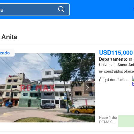
 Anita
USD115,000
izado
Departamento
in 
Universal -
Santa
Ani
m² construidos ofrece
principales: - 📍 Dir
4
dormitorios
Hace 1 día
REMAX CITY