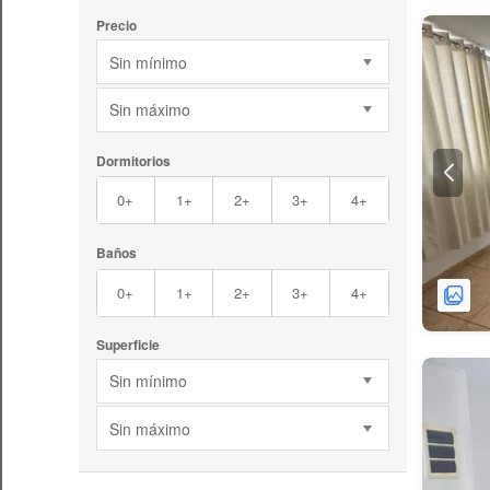
Precio
Sin mínimo
Sin máximo
Dormitorios
0+
1+
2+
3+
4+
Baños
0+
1+
2+
3+
4+
Superficie
Sin mínimo
Sin máximo