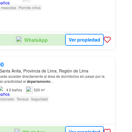
e mascotas
Permite niños
Ver propiedad
WhatsApp
00
Santa Anita, Provincia de Lima, Región de Lima
ede acceder directamente al área de dormitorios sin pasar por la
an practicidad al
departamento
…
4.5
baños
520 m²
dicionado
Terraza
Seguridad
Ver propiedad