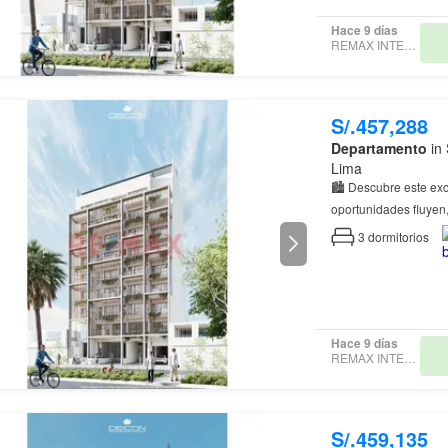
Hace 9 días
REMAX INTEGRITY
S/.457,288
Departamento
in 
Lima
🏙️ Descubre este ex
oportunidades fluyen,
un estilo de vida din
3
dormitorios
Hace 9 días
REMAX INTEGRITY
S/.459,135