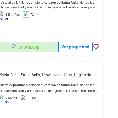
sivo Duplex con vista al patio interior, en pleno corazón de
Santa
Anita
, donde las
 la funcionalidad y una ubicación inmejorable Los Alcanfores para
ámico, comercial y en const…
1.5
baños
73 m²
Ver propiedad
WhatsApp
Santa Anita, Santa Anita, Provincia de Lima, Región de
clusivo
departamento
flat en el corazón de
Santa
Anita
, donde las
 la funcionalidad y una ubicación inmejorable Los Alcanfores para
ámico, comercial y en constante…
2
baños
55 m²