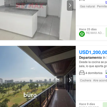
Gas natural
Permit
Hace 25 días
RE/MAX ADVANCED
USD1,200,0
Departamento
in 
Desde la cocina se pu
sala, lo que aporta gr
4
dormitorios
Cochera
Aire acon
Hace 9 días