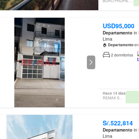
BÜRO PROPIEDADES
USD95,000
Departamento
in 
Lima
🏠
Departamento
en
2
dormitorios
Hace 14 días
REMAX SMART
S/.522,814
Departamento
in 
Lima