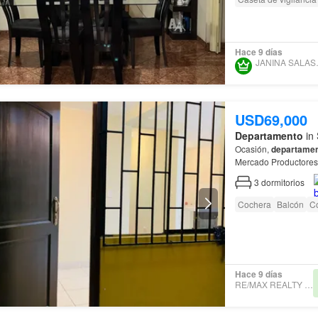
Hace 9 días
JANIN
USD69,000
Departamento
in 
Ocasión,
departame
Mercado Productore
minutos del Mall de
S
3
dormitorios
Cochera
Balcón
C
Hace 9 días
RE/MAX REALTY GROUP