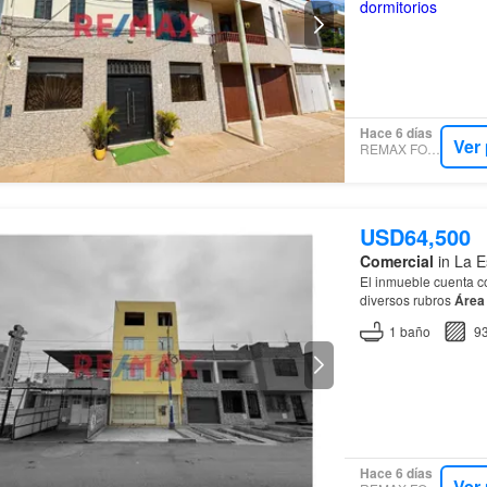
Hace 6 días
Ver
REMAX FOCUS
USD64,500
Comercial
in La E
El inmueble cuenta con: • Cocina • Baño • Amplio ambiente principal a
diversos rubros
Área
Frente: 5.20 ml Fond
1
baño
9
Hace 6 días
Ver