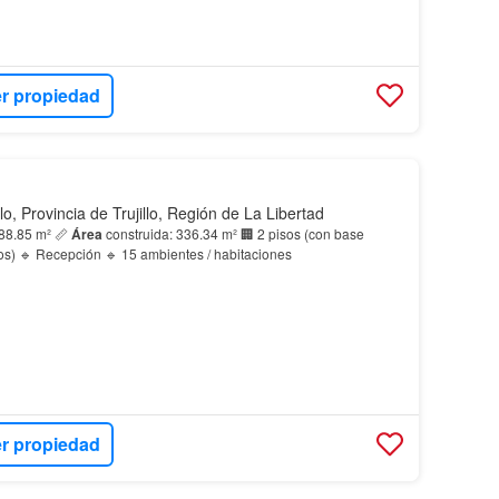
r propiedad
llo, Provincia de Trujillo, Región de La Libertad
188.85 m² 📏
Área
construida: 336.34 m² 🏢 2 pisos (con base
estructural para 4 pisos) 🔹 Recepción 🔹 15 ambientes / habitaciones
r propiedad