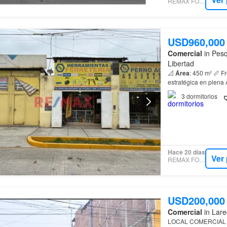
REMAX FOCUS
USD960,000
Comercial
in Pesqu
Libertad
📐
Área
: 450 m² 📏 Frente: 15 
estratégica en plena 
3
dormitorios
Hace 20 días
Ver
REMAX FOCUS
USD200,000
Comercial
in Lare
LOCAL COMERCIAL