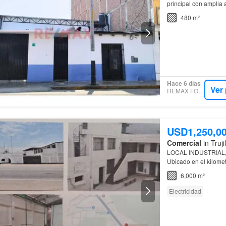
principal con amplia 
480 m²
Hace 6 días
Ver
REMAX FOCUS
USD1,250,0
Comercial
in Truji
LOCAL INDUSTRIAL
Ubicado en el kilome
Trujillo
6,000 m²
Electricidad