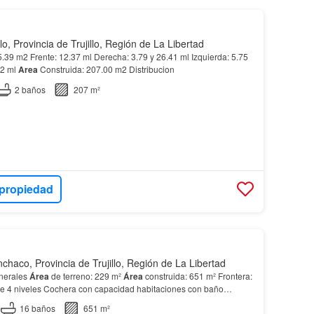
llo, Provincia de Trujillo, Región de La Libertad
.39 m2 Frente: 12.37 ml Derecha: 3.79 y 26.41 ml Izquierda: 5.75
92 ml
Area
Construida: 207.00 m2 Distribucion
2
baños
207 m²
 propiedad
chaco, Provincia de Trujillo, Región de La Libertad
enerales
Área
de terreno: 229 m²
Área
construida: 651 m² Frontera:
de 4 niveles Cochera con capacidad habitaciones con baño
s con vista a la calle 3 habitaci…
16
baños
651 m²