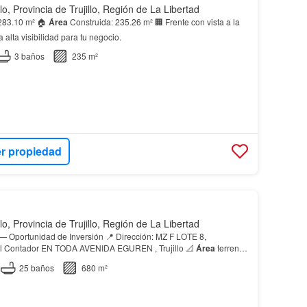
llo, Provincia de Trujillo, Región de La Libertad
283.10 m² 🏠
Área
Construida: 235.26 m² 🏢 Frente con vista a la
 alta visibilidad para tu negocio.
3
baños
235 m²
r propiedad
llo, Provincia de Trujillo, Región de La Libertad
dad de Inversión 📍 Dirección: MZ F LOTE 8,
Urbanización Villa del Contador EN TODA AVENIDA EGUREN , Trujillo 📐
Área
terreno:
construida: 680.60 m² 🛏️ Habitacio…
25
baños
680 m²