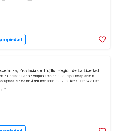
 propiedad
speranza, Provincia de Trujillo, Región de La Libertad
daptable a
ocupada: 97.83 m²
Área
techada: 93.02 m²
Área
libre: 4.81 m²
o: 6.40 ml.…
3 m²
 propiedad