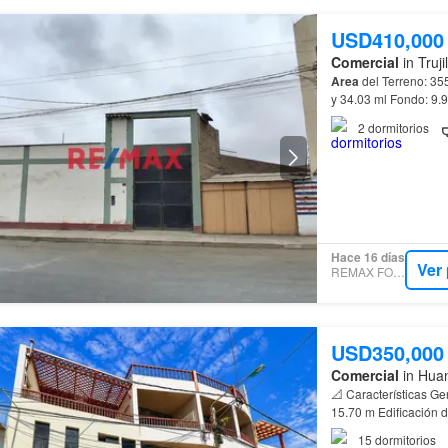
USD410,000
Comercial
in Truji
Area
del Terreno: 355
y 34.03 ml Fondo: 9.
2
dormitorios
Hace 16 días
Ver
REMAX FOCUS
USD350,000
Comercial
in Huan
📐 Características G
15.70 m Edificación 
privado 3 habitacione
15
dormitorios