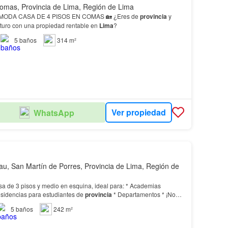
mas, Provincia de Lima, Región de Lima
VENDO LINDA Y CÓMODA CASA DE 4 PISOS EN COMAS 🏡 ¿Eres de
provincia
y
uturo con una propiedad rentable en
Lima
?
5
baños
314 m²
Ver propiedad
WhatsApp
au, San Martín de Porres, Provincia de Lima, Región de
e 3 pisos y medio en esquina, ideal para: * Academias
versitarias * Residencias para estudiantes de
provincia
* Departamentos * ¡No
dadera oportunidad inmobiliaria en
Lima
…
5
baños
242 m²