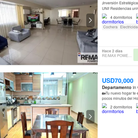
¡Inversión Estratégic
UNI! Residencias uni
departamentos indepe
4
dormitorios
Cochera
Electricid
Hace 2 días
RE/MAX POWER EXPO
USD70,000
Departamento
in 
🏡Tu nuevo hogar te espera 📌Descubre este acogedor departame
pocos minutos del Hos
comercios, colegios y
2
dormitorios