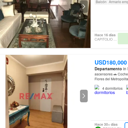
Balcón
Armario em
Hace 16 días
CAPITOLIO - BBR
USD180,000
Departamento
in 
ascensores 🚗 Cochera independiente am
Flores del Metropoli
4
dormitorios
Hace 30+ días