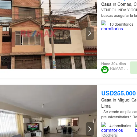
Casa
in Comas, Co
buscas asegurar tu f
10
dormitorios
Hace 30+ días
REMAX SPAZIO
USD255,000
Casa
in Miguel Gr
Lima
- Se vende amplia casa d
preuni
dejes pasar esta ver
4
dormitorios
Cochera