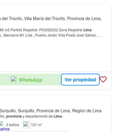
a del Triunfo, Villa María del Triunfo, Provincia de Lima,
86 m2 Partida Registral: P03262522 Zona Registral
Lima
 Manzana M1 Lote , Pueblo Jovén Villa Poeta José Gálvez
 del Triunfo,
Provincia
y Departamento de Lima…
Ver propiedad
WhatsApp
Surquillo, Surquillo, Provincia de Lima, Región de Lima
illo,
provincia
y departamento de
Lima
.
2
baños
121 m²