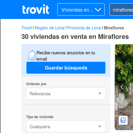
Viviendas en v
enta
Trovit
Región de Lima
Provincia de Lima
Miraflores
30 viviendas en venta en Miraflores
Recibe nuevos anuncios en tu
email
Guardar búsqueda
Ordenar por
Relevancia
Tipo de vivienda
Cualquiera