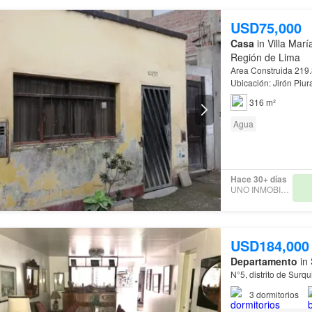
USD75,000
Casa
in Villa Marí
Región de Lima
Area Construida 219.
Ubicación: Jirón Piura ,
Distrito de Villa Maria
316 m²
Agua
Hace 30+ días
UNO INMOBILIARIA
USD184,000
Departamento
in 
N°5, distrito de Surqu
3
dormitorios