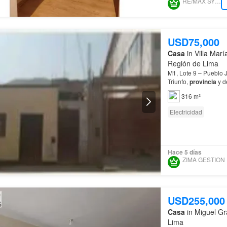
RE/MAX SYNERGY
USD75,000
Casa
in Villa Marí
Región de Lima
M1, Lote 9 – Pueblo J
Triunfo,
provincia
y d
316 m²
Electricidad
Hace 5 días
USD255,000
Casa
in Miguel Gr
Lima