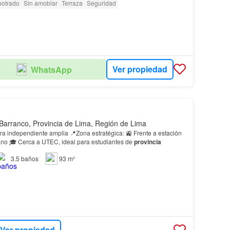
potrado
Sin amoblar
Terraza
Seguridad
Ver propiedad
WhatsApp
Barranco, Provincia de Lima, Región de Lima
plia 📍Zona estratégica: 🚉 Frente a estación
tano 🎓 Cerca a UTEC, ideal para estudiantes de
provincia
3.5
baños
93 m²
Ver propiedad