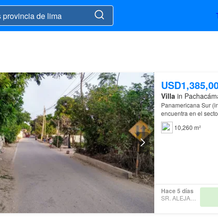
USD1,385,0
Villa
in Pachacáma
Panamericana Sur (ing
encuentra en el secto
10,260 m²
Hace 5 días
SR. ALEJANDRO