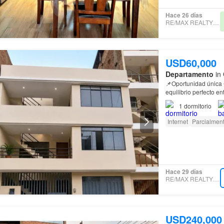
Hace 26 días
RE/MAX REALTY GROUP
USD60,000
Departamento
in 
📌Oportunidad única 
equilibrio perfecto e
1
dormitorio
Internet
Parcialmen
Hace 29 días
RE/MAX REALTY GROUP
USD240,000