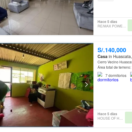
Hace 5 días
RE/MAX POWER EXPO
S/.140,000
Casa
in Huascata,
Cerro Vecino Huascat
Área total de terreno
7
dormitorios
Hace 5 días
HOUSE OF HOUSES