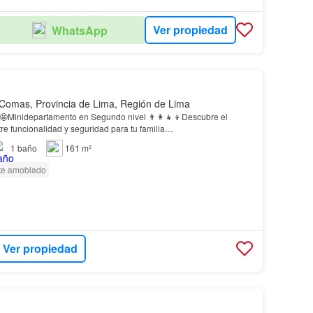
Ver propiedad
WhatsApp
Comas, Provincia de Lima, Región de Lima
🤩Minidepartamento en Segundo nivel 👨‍👩‍👧‍👦Descubre el
ntre funcionalidad y seguridad para tu familia…
1
baño
161 m²
te amoblado
Ver propiedad