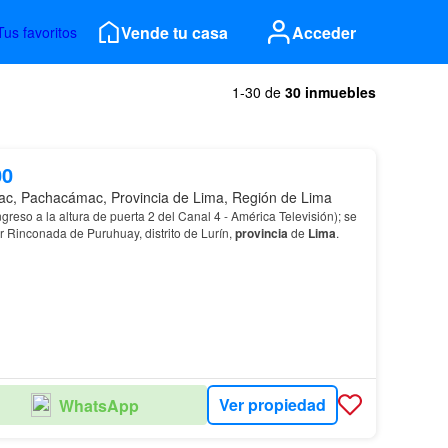
Vende tu casa
Acceder
Tus favoritos
1-30 de
30 inmuebles
00
c, Pachacámac, Provincia de Lima, Región de Lima
reso a la altura de puerta 2 del Canal 4 - América Televisión); se
r Rinconada de Puruhuay, distrito de Lurín,
provincia
de
Lima
.
Ver propiedad
WhatsApp