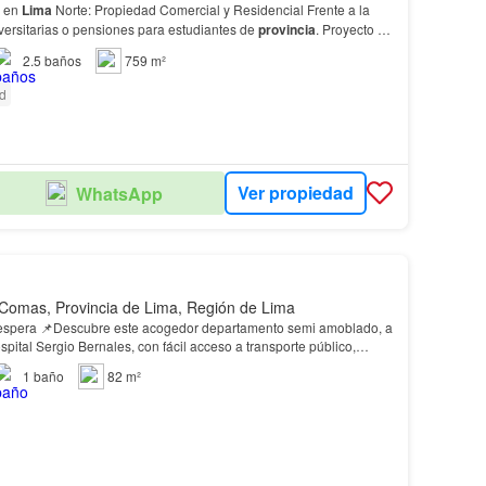
a en
Lima
Norte: Propiedad Comercial y Residencial Frente a la
versitarias o pensiones para estudiantes de
provincia
. Proyecto de
ndientes para alquiler.…
2.5
baños
759 m²
ad
Ver propiedad
WhatsApp
Comas, Provincia de Lima, Región de Lima
nto semi amoblado, a
pital Sergio Bernales, con fácil acceso a transporte público,
 todos los servicios que necesitas pa…
1
baño
82 m²