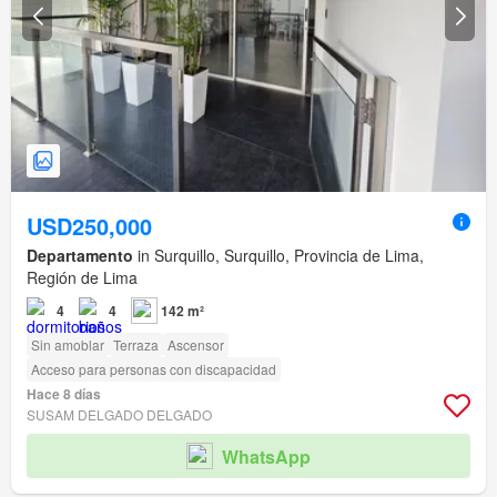
USD250,000
Departamento
in Surquillo, Surquillo, Provincia de Lima,
Región de Lima
4
4
142 m²
Sin amoblar
Terraza
Ascensor
Acceso para personas con discapacidad
Hace 8 días
SUSAM DELGADO DELGADO
WhatsApp