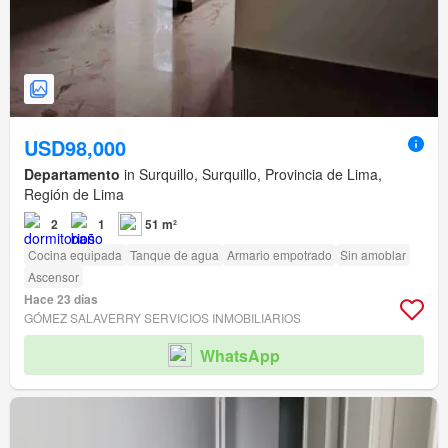
USD98,000
Departamento
in Surquillo, Surquillo, Provincia de Lima,
Región de Lima
2
1
51 m²
Cocina equipada
Tanque de agua
Armario empotrado
Sin amoblar
Ascensor
Hace 23 días
GÓMEZ SALAVERRY SERVICIOS INMOBILIARIOS
WhatsApp