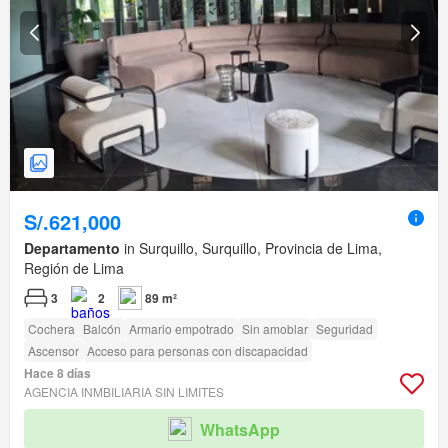
S/.621,000
Departamento
in Surquillo, Surquillo, Provincia de Lima,
Región de Lima
3
2
89 m²
Cochera
Balcón
Armario empotrado
Sin amoblar
Seguridad
Ascensor
Acceso para personas con discapacidad
Hace 8 días
AGENCIA INMBILIARIA SIN LIMITES
WhatsApp