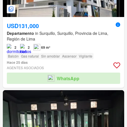
USD131,000
Departamento
in Surquillo, Surquillo, Provincia de Lima,
Región de Lima
2
2
69 m²
Balcón
Gas natural
Sin amoblar
Ascensor
Vigilante
Hace 25 días
AGENTES ASOCIADOS
WhatsApp