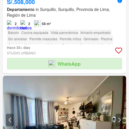
S/.508,000
Departamento
in Surquillo, Surquillo, Provincia de Lima,
Región de Lima
2
2
58 m²
Balcón
Cocina equipada
Vista panorámica
Armario empotrado
Sin amoblar
Permite mascotas
Permite niños
Gimnasio
Piscina
Área infantil
Ascensor
Vigilante
Barbacoa
Caseta de vigilancia
Hace 30+ días
Acceso para personas con discapacidad
STUDIO URBANO
WhatsApp