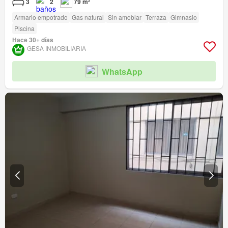
3
2
79 m²
Armario empotrado
Gas natural
Sin amoblar
Terraza
Gimnasio
Piscina
Hace 30+ días
GESA INMOBILIARIA
WhatsApp