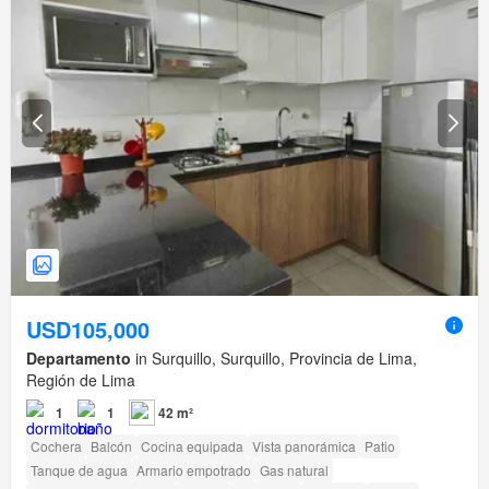
USD105,000
Departamento
in Surquillo, Surquillo, Provincia de Lima,
Región de Lima
1
1
42 m²
Cochera
Balcón
Cocina equipada
Vista panorámica
Patio
Tanque de agua
Armario empotrado
Gas natural