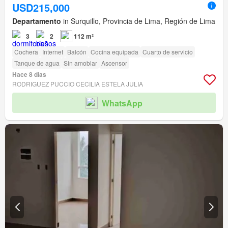
USD215,000
Departamento
in Surquillo, Provincia de Lima, Región de Lima
3
2
112 m²
Cochera
Internet
Balcón
Cocina equipada
Cuarto de servicio
Tanque de agua
Sin amoblar
Ascensor
Hace 8 días
RODRIGUEZ PUCCIO CECILIA ESTELA JULIA
WhatsApp