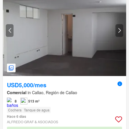
USD5,000/mes
Comercial
in Callao, Región de Callao
8
513 m²
Cochera
Tanque de agua
Hace 6 días
ALFREDO GRAF & ASOCIADOS