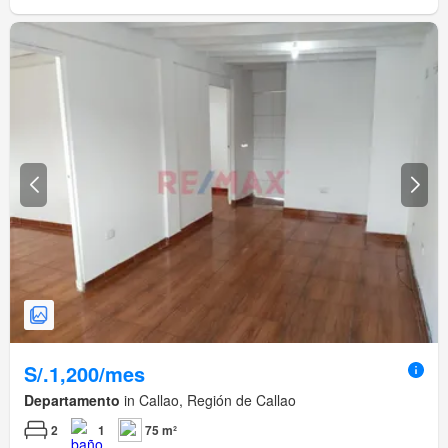
S/.1,200/mes
Departamento
in Callao, Región de Callao
2
1
75 m²