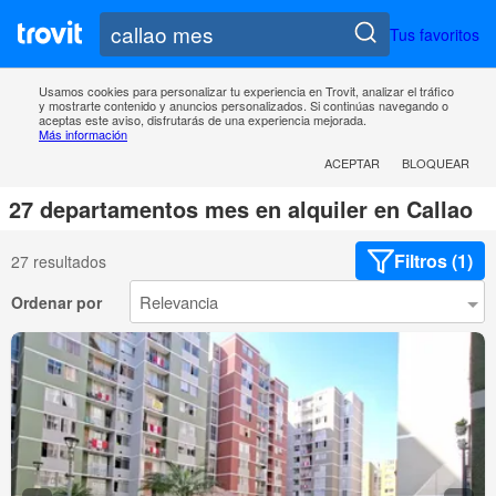
Tus favoritos
Usamos cookies para personalizar tu experiencia en Trovit, analizar el tráfico
y mostrarte contenido y anuncios personalizados. Si continúas navegando o
aceptas este aviso, disfrutarás de una experiencia mejorada.
Más información
ACEPTAR
BLOQUEAR
27 departamentos mes en alquiler en Callao
Filtros (1)
27 resultados
Ordenar por