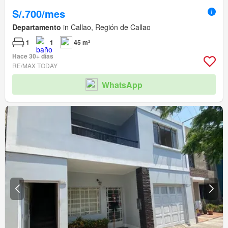
S/.700/mes
Departamento
in Callao, Región de Callao
1
1
45 m²
Hace 30+ días
RE/MAX TODAY
WhatsApp