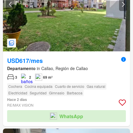
USD617/mes
Departamento
in Callao, Región de Callao
3
2
69 m²
Cochera
Cocina equipada
Cuarto de servicio
Gas natural
Electricidad
Seguridad
Gimnasio
Barbacoa
Hace 2 días
RE/MAX VISION
WhatsApp