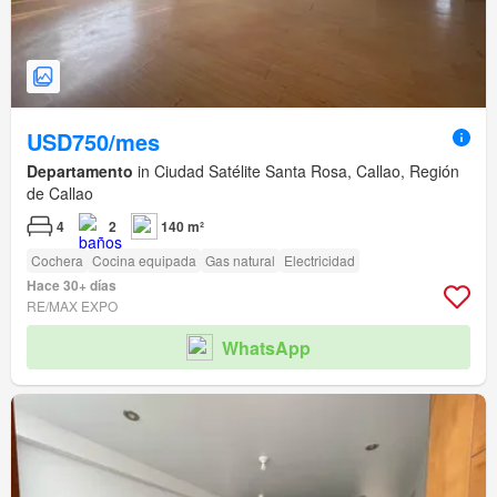
USD750/mes
Departamento
in Ciudad Satélite Santa Rosa, Callao, Región
de Callao
4
2
140 m²
Cochera
Cocina equipada
Gas natural
Electricidad
Hace 30+ días
RE/MAX EXPO
WhatsApp