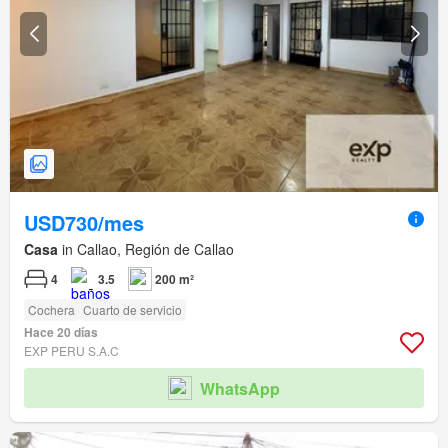
USD730/mes
Casa
in Callao, Región de Callao
4
3.5
200 m²
Cochera
Cuarto de servicio
Hace 20 días
EXP PERU S.A.C
WhatsApp