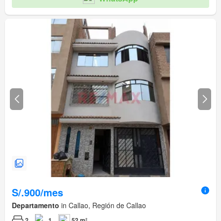
S/.900/mes
Departamento
in Callao, Región de Callao
2
1
52 m²