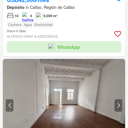
Depósito
in Callao, Región de Callao
10
4
6,009 m²
Cochera
Agua
Electricidad
Hace 6 días
ALFREDO GRAF & ASOCIADOS
WhatsApp