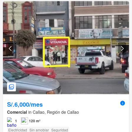
S/.6,000/mes
Comercial
in Callao, Región de Callao
1
120 m²
Electricidad
Sin amoblar
Seguridad