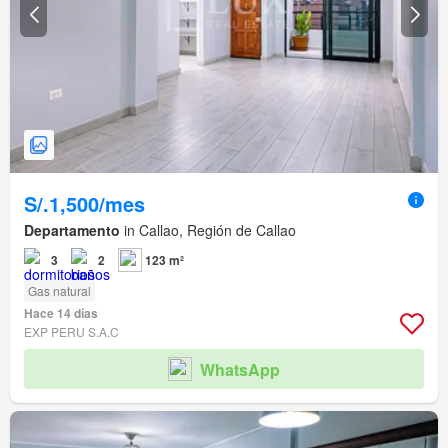
S/.1,500/mes
Departamento
in Callao, Región de Callao
3
2
123 m²
Gas natural
Hace 14 días
EXP PERU S.A.C
WhatsApp