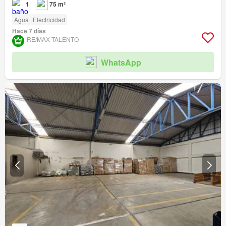
1
75 m²
Agua
Electricidad
Hace 7 días
RE/MAX TALENTO
WhatsApp