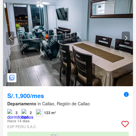
S/.1,900/mes
Departamento
in Callao, Región de Callao
3
2
123 m²
Hace 14 días
EXP PERU S.A.C