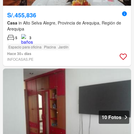
S/.455,836
Casa
in Alto Selva Alegre, Provincia de Arequipa, Región de
Arequipa
5
3
Espacio para oficina
Piscina
Jardín
Hace 30+ días
INFOCASAS.PE
10 Fotos