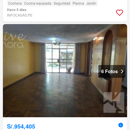
Cochera
Cocina equipada
Seguridad
Piscina
Jardín
Hace 5 días
INFOCASAS.PE
6 Fotos
S/.954,405