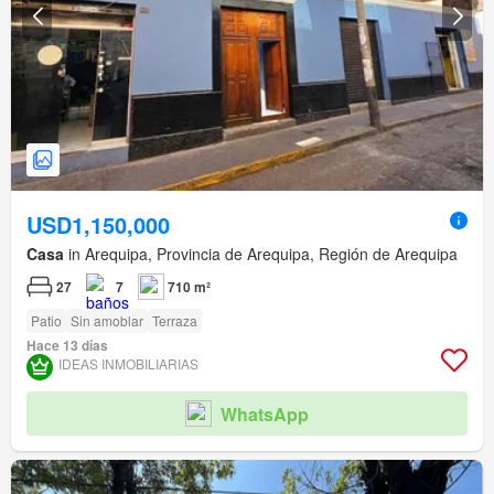
USD1,150,000
Casa
in Arequipa, Provincia de Arequipa, Región de Arequipa
27
7
710 m²
Patio
Sin amoblar
Terraza
Hace 13 días
IDEAS INMOBILIARIAS
WhatsApp