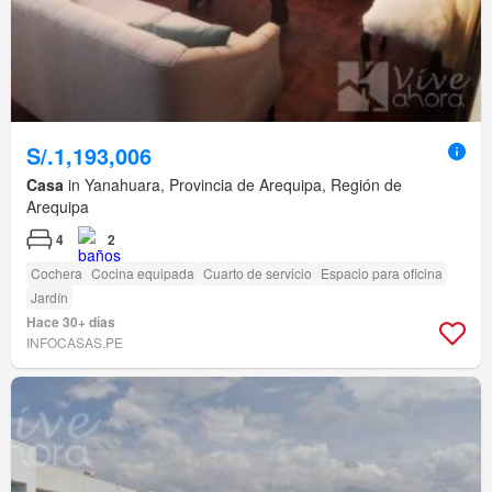
S/.1,193,006
Casa
in Yanahuara, Provincia de Arequipa, Región de
Arequipa
4
2
Cochera
Cocina equipada
Cuarto de servicio
Espacio para oficina
Jardín
Hace 30+ días
INFOCASAS.PE