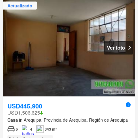
Actualizado
Ver foto
USD445,900
USD1,506,625
Casa
in Arequipa, Provincia de Arequipa, Región de Arequipa
6
4
343 m²