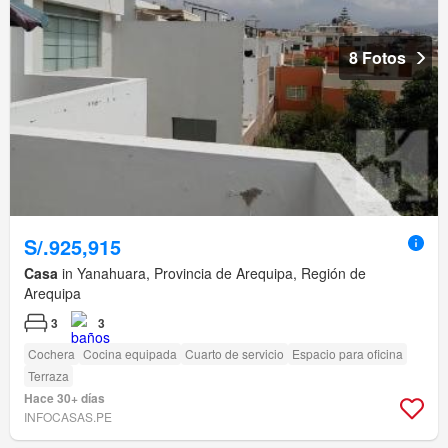
8 Fotos
S/.925,915
Casa
in Yanahuara, Provincia de Arequipa, Región de
Arequipa
3
3
Cochera
Cocina equipada
Cuarto de servicio
Espacio para oficina
Terraza
Hace 30+ días
INFOCASAS.PE