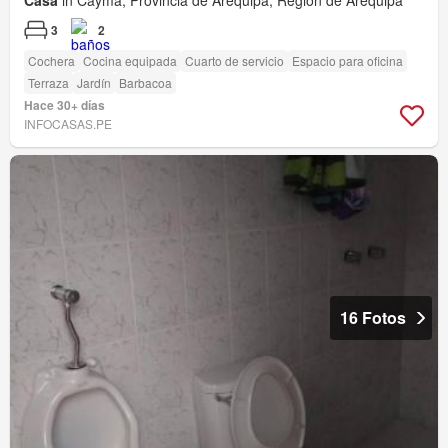
Casa
in Cayma, Provincia de Arequipa, Región de Arequipa
3
2
Cochera
Cocina equipada
Cuarto de servicio
Espacio para oficina
Terraza
Jardín
Barbacoa
Hace 30+ días
INFOCASAS.PE
16 Fotos