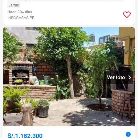
Jardín
Hace 30+ días
INFOCASAS.PE
Ver foto
S/.1,162,300