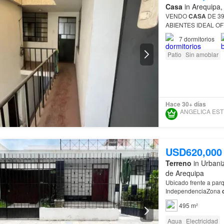
Casa
in Arequipa,
VENDO
CASA
DE 3
7
dormitorios
Patio
Sin amoblar
Hace 30+ días
USD620,000
Terreno
in Urbani
de Arequipa
Ubicado frente a par
IndependenciaZona
495 m²
Agua
Electricidad