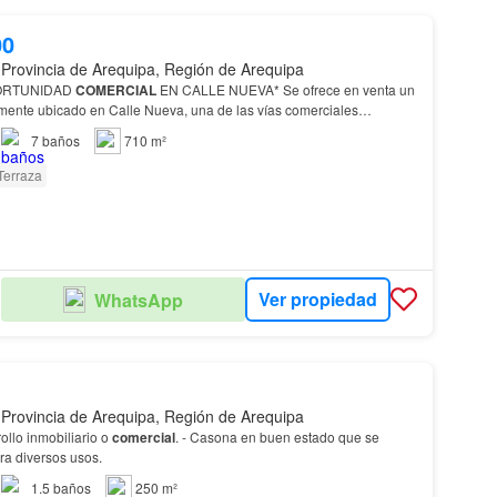
00
 Provincia de Arequipa, Región de Arequipa
ORTUNIDAD
COMERCIAL
EN CALLE NUEVA* Se ofrece en venta un
mente ubicado en Calle Nueva, una de las vías comerciales
maximizar su visibilidad, constituyéndose como una inversión sólida para…
7
baños
710 m²
Terraza
Ver propiedad
WhatsApp
 Provincia de Arequipa, Región de Arequipa
ollo inmobiliario o
comercial
. - Casona en buen estado que se
a diversos usos.
1.5
baños
250 m²