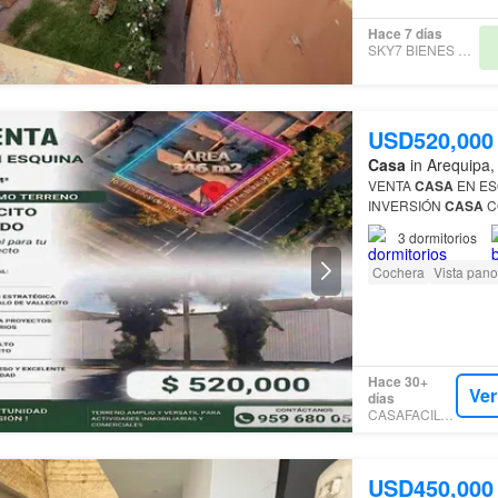
Hace 7 días
SKY7 BIENES RAÍCES
USD520,000
Casa
in Arequipa,
VENTA
CASA
EN ESQUINA COMO TERRENO - V
INVERSIÓN
CASA
C
COMERCIAL
Vendo
3
dormitorios
Cercado…
Cochera
Vista pan
Hace 30+
Ver
días
CASAFACIL-AQP
USD450,000