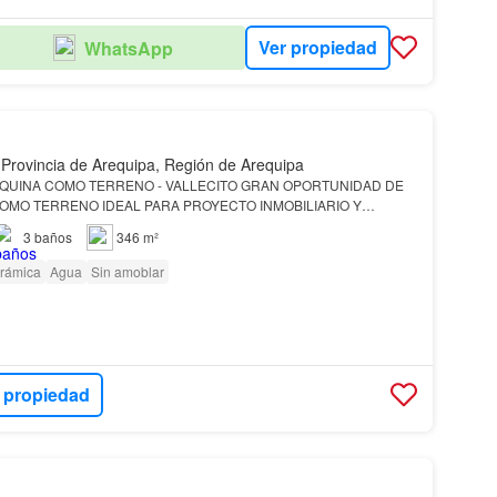
Ver propiedad
WhatsApp
 Provincia de Arequipa, Región de Arequipa
ALLECITO GRAN OPORTUNIDAD DE
OMO TERRENO IDEAL PARA PROYECTO INMOBILIARIO Y
casa
en esquina como terreno, está ubicada en Vallecito en el
3
baños
346 m²
orámica
Agua
Sin amoblar
 propiedad