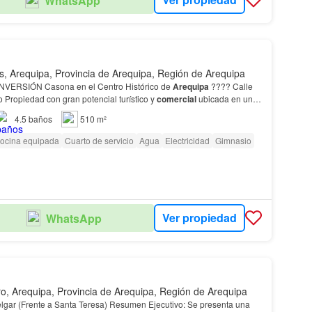
WhatsApp
s, Arequipa, Provincia de Arequipa, Región de Arequipa
ERSIÓN Casona en el Centro Histórico de
Arequipa
???? Calle
Cruz Verde – Cercado Propiedad con gran potencial turístico y
comercial
ubicada en una
r flujo del centro histórico.…
4.5
baños
510 m²
ocina equipada
Cuarto de servicio
Agua
Electricidad
Gimnasio
Ver propiedad
WhatsApp
o, Arequipa, Provincia de Arequipa, Región de Arequipa
lgar (Frente a Santa Teresa) ​Resumen Ejecutivo: Se presenta una