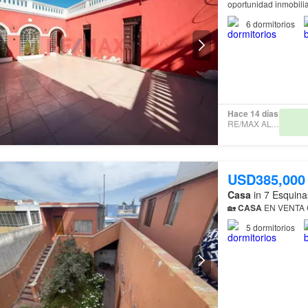
oportunidad inmobilia
de la Propiedad • ​Ub
6
dormitorios
Hace 14 días
RE/MAX ALTUM
USD385,000
Casa
in 7 Esquina
🏡
CASA
EN VENTA
5
dormitorios