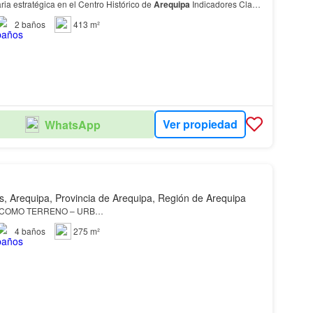
ria estratégica en el Centro Histórico de
Arequipa
Indicadores Clave
icación: Calle Melgar, fre…
2
baños
413 m²
Ver propiedad
WhatsApp
s, Arequipa, Provincia de Arequipa, Región de Arequipa
 COMO TERRENO – URB…
4
baños
275 m²