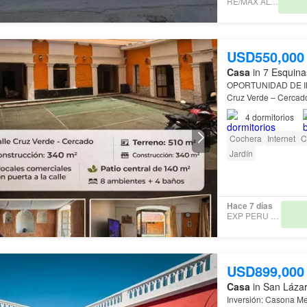
RE/MAX ALTUM
USD550,000
Casa
in 7 Esquina
OPORTUNIDAD DE INV
de las zonas con mayo
4
dormitorios
Cochera
Internet
C
Jardín
Hace 7 días
EXP PERU S.A.C
USD899,000
Casa
in San Lázar
Inversión: Casona Me