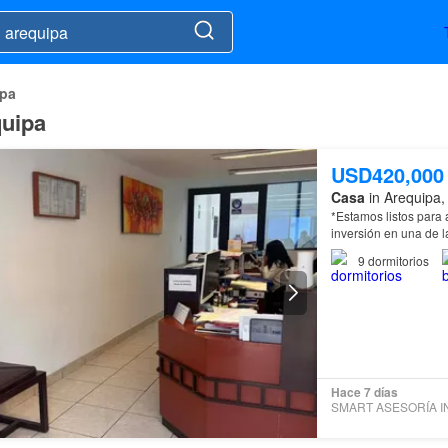
ipa
quipa
USD420,000
Casa
in Arequipa,
*Estamos listos para ayudarte 
inversión en una de l
*Ideal para empresas 
9
dormitorios
Hace 7 días