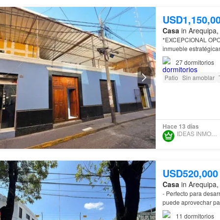
USD1,150,0
Casa
in Arequipa,
*EXCEPCIONAL OP
inmueble estratégica
27
dormitorios
Patio
Sin amoblar
Hace 13 días
IDEAS INMOBILIARIAS
USD520,000
Casa
in Arequipa,
- Perfecto para desarr
puede aprovechar par
11
dormitorios