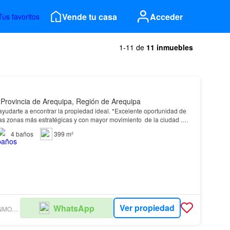
Vende tu casa
Acceder
Tus favoritos
1-11 de
11 inmuebles
 Provincia de Arequipa, Región de Arequipa
a encontrar la propiedad ideal. *Excelente oportunidad de
as zonas más estratégicas y con mayor movimiento ️ de la ciudad ️.
, instituciones publicas,…
4
baños
399 m²
Ver propiedad
WhatsApp
SMART ASESORÍA INMOBILIARIA E.I.R.L